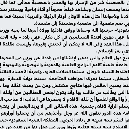
ري برقم 6069 ومسلم برقم 2990. فعندما يضعف إنسان ويشاهد فيلماً محرماً أو قناة إبا
ا ولأخواننا أمثال هذه الأوكار, أوكار الرذيلة والتربية السيئة فما ه
بي ضم معصية إلى معصية ومفسدة إلى مفسدة.
السعودية- حرسها الله وحماها ووفق قادتها وولاة أمرها لما يحبه وي
 بها فهي مهوى أفئدة المسلمين في كل مكان. فهي بلاد – ولله 
ا العهد بإذن الله لا يمكن أن تحتذي بغيرها، وليست مقلدة لغ
فهي رمز للإسلام .
ميع دول العالم والتي يدعى لإنشائها في بلادنا هي وربي من المح
امعة علمية تقدم البرامج العلمية والدعوية والتوجيهية والتوعوية إ
اختلاط النساء بالرجال، سينما القبلات الحارة، وتعرية الأجساد الف
شيطان، سينما تحرك العواطف المتأججة، سينما بوابة للدعارة، و
نما يصبح الجالس فيها متأجج مشتعل ومن عن يمينه كذلك وما عن 
ا التي يطالب من طالب بها وقد يكون لبعض المطالبين من أولئك الذ
أوا الواقع لعلموا أن تلك الأفلام لا يحضرها في الغالب إلا صاحب 
سلم الراية لأفلام جنسية، هذه الحقائق التي لا يريد البعض أن يعترف
مة هذه الدور بتقوى الله عز وجل وأحذرهم من أن يحملوا أوزارهم وأو
إسلام سنة سيئة فعليه وزرها ووزر من عمل بها من بعده من غ