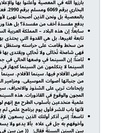
البخا
بالمعصية بل ونحن الذين أصبحنا نهيئ لأولادن
بدفع مفسدة أخف من مفسدة؟ بل هذا ور
سابعاً: إن هذه البلاد – المملكة العربية 
تابعة لغيرها، بل هي القدوة التي يحتذى
من سخط وقامت على حراسته وستظل على هذ
فهي شامخة تُحَاكَى ولا تُحاكِي ويقتدى بها 
ثامناً: إن السينما في وضعها الحالي في ج
السينما لا يتكلمون عن السينما كجهاز في ج
لعرض الأفلام فيها، سينما الأفلام، سينما 
من جنباتها أصوات الموسيقى، ومزامير ال
بإيحاءات تربي على الشذوذ والانحراف، سي
المجون والوقوع في القاذورات. هذه السينم
علمية منخدعين بأسلوب الطرح مع إنهم لو ر
لأنها باب للشر فأول يوم برنامج علمي ثم ي
تاسعاً: إنني أذكر أولئك الذين يسعون لإقا
سن السنن السيئة فقال: (( من سن في ال