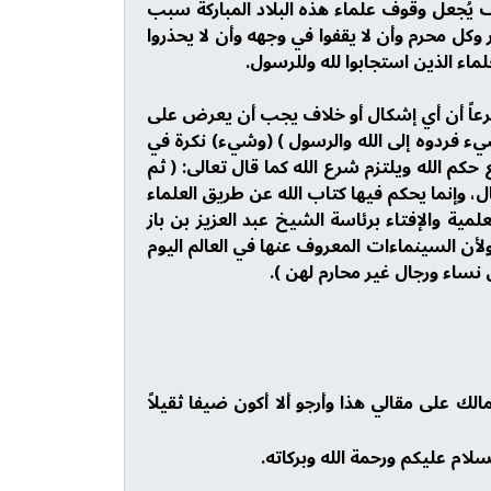
 يُجعل وقوف علماء هذه البلاد المباركة سبب
كل محرم وأن لا يقفوا في وجهه وأن لا يحذروا
لماء الذين استجابوا لله وللرسول.
لله وسنة رسوله r لأن من المعلوم ومن المقرر شرعاً أن أي إشكال أو خلاف يجب أن يعرض على
 شيء فردوه إلى الله والرسول ) (وشيء) نكرة في
كم الله ويلتزم شرع الله كما قال تعالى: ( ثم
ل، وإنما يحكم فيها كتاب الله عن طريق العلماء
علمية والإفتاء برئاسة الشيخ عبد العزيز بن باز
، ولأن السينماءات المعروف عنها في العالم اليوم
 نساء ورجال غير محارم لهن ).
لك على مقالي هذا وأرجو ألا أكون ضيفا ثقيلاً
لام عليكم ورحمة الله وبركاته.