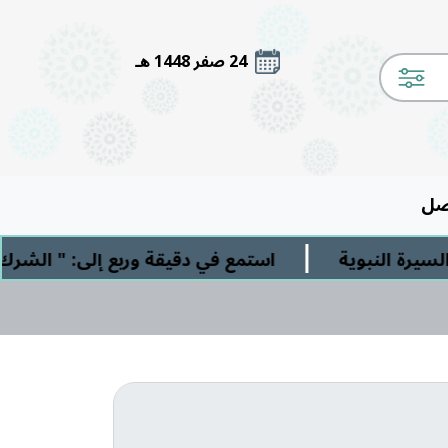
24 صفر 1448 هـ
صل
|
وية
استمع في دقيقة وربع إلى: " الشرك الأصغر" 