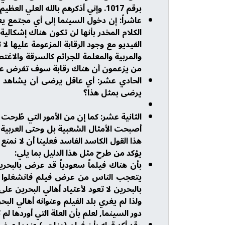
برقم 1017. وإني أذكرهم بالله العلي العظيم أن يكونوا مفاتيح للخير مغاليق للشر.
عاشراً: إن دخول السينما إلى أي مجتمع ي
الكلام المخدر بأنها لن تكون هناك إشكالية
الفيديو مع وجود الرقابة المزعومة عليها ل
والمربية والمعلمة للجرائم كالسرقة والاغت
من يزعمون أن هناك رقابة سوف تفرض على ا
الحادي عشر: أي عاقل يرضى أن يشاهد هو أ
يرضى بمثل هذا؟
الثانية عشر: كما إن من الأمور التي طُرحت
أصبحت الأمثال الشعبية بل وحتى العربية 
هذا القول الكاسد الفاسد فعلينا أن لا نمنع
يؤكد من طرح مثل هذا الدليل بما يلي:
بأن هناك فيلماً سعودياً قد عرض بالبحرين
يتعجب الناس من عرض فيلم فانشغلوا عنه
بالبحرين لا تعود لأعتياد أهالي البحرين على
ولذا لم يغري بلد الفيلم وعنوانه أهالي ا
دور السينما, لعلم بأن العلة التي أوردها لم