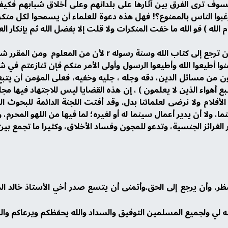
فسوف ترى الفرق بين آثارها على بلدانهم وعلى أخلاق شبابهم فكيف
ا الناس بالممنوع؟! فهل هذه دعوة للعلماء أن يسمحوا لكل منكر و
لله ) فو الله ما خفت المنكرات ولا قلت إلا بفضل الله ثم بإنكار الع
الرابعة عشرة: إن على الأمة عندما تختلف أن ترجع إلى كتاب ا
آمنوا أطيعوا الله وأطيعوا الرسول وأولى الأمر منكم فإن تنازعتم في
 من مسائل الدين، دقه وجله ، جليه وخفيه، فعلى المؤمن أن يتبع ح
ع أهواء الذين لا يعلمون ) ، إن هذه القضايا ليس للاجتهاد فيها مجا
الأفلام ولا نرضى لعلمائنا بدل. وقد أفتت اللجنة الدائمة للبحوث ال
ما، ولا أن يدير أعمال سينما له أو لغيره؛ لما فيها من اللهو المحرم
 الغرائز الجنسية، وتدعو للمجون وفساد الأخلاق، وكثيرا ما تجمع بين
نظر، وأن يرجع إلى الحق.وأتمنى أن يتسع صدر أخي الأستاذ خالد الما
له لي ولجميع المسلمين التوفيق والسداد والله يحفظكم ويرعاكم والس