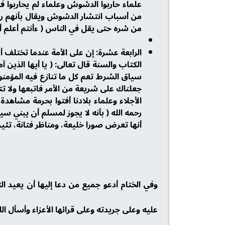
علماء حاربوا الدشوش وعلماء لم يحاربوا 
من أسباب انتشار الدشوش ويقال بأنهم رغبو
من شره حتى يقل في الناس ( ءأنتم أعلم أم ا
الكتاب والسنة قال تعالى: ( يا أيها الذين 
سياق الشرط تعم كل ما تنازع فيه المؤمنون
جعلناك على شريعة من الأمر فاتبعها ولا تتب
الأجلاء وعلماء بلادنا أفتوا بحرمة مشاهدة 
رحمه الله ( بأنه لا يجوز لمسلم أن يبني سين
أنها تعرض صورا خليعة، ومناظر فتانة، تثير
وفي الختام أدعو جميع من دعا إليها أن يعيد ال
عليه وعلى جريدته وعلى قرائها الأعزاء وأسأل ال