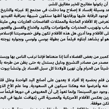
عد وسيلة إفساد لا إصلاح وما دخلت في مجتمع إلا غيرته والتار
 لوجود الرقابة عليها ورقابتها أظنها ستكون شبيهة بمراقبة الفيديو
ا تعرض إلا الأفلام الماجنة والممثلات الفاضحات العاريات وهي مليئ
صاب وتهريب المخدرات والمؤامرات والكيد والخداع والفسق والفجور، إ
لأفلام وما أدري هل هذه الأفلام تكون وفق خصوصيتنا الإسلامية ال
و يشاهد أبناؤه فيلماً من بطولة بوسي ولوسي وبجواره زوجته واب
 كمبرر من بعض الفضلاء أننا إذا منعناها فإننا نرغب الناس بها وي
مصدر من مصادر التشريع ودليل يستدل به حتى يظن من طرحه بأنه قد
 شيئاً من الحرام وأن نهيئ لأولادنا كل سبل الفساد بل وتنشأ بيوت ا
 فلم يحضره إلا أفراد لا يعدون على أصابع اليد الواحدة وعلل قلة
 وأعرضوا عنه وهكذا سيكون في السعودية, وما علم الأخ الذي
 وجود دور السينما؛ وإنما تعودُ إلى أن المعروض في دورها فيلماً سعو
لبحرين بعكس الأفلام الأمريكية والمصرية التي يُتهافت عليها في ا
 تكن موفقة.