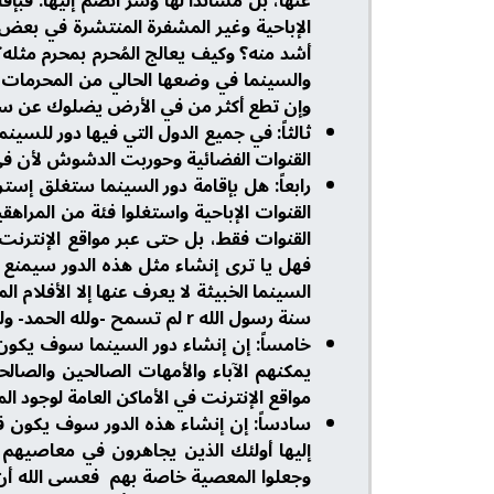
عنها، بل مُسانداً لها وشرٌ انضم إليها. ف
الإباحية وغير المشفرة المنتشرة في بع
والسينما في وضعها الحالي من المحرمات، 
وإن تطع أكثر من في الأرض يضلوك عن سبيل
القنوات الفضائية وحوربت الدشوش لأن في 
رابعاً: هل بإقامة دور السينما ستغلق إس
القنوات الإباحية واستغلوا فئة من المراهق
القنوات فقط، بل حتى عبر مواقع الإنترنت ال
فهل يا ترى إنشاء مثل هذه الدور سيمنع ه
السينما الخبيثة لا يعرف عنها إلا الأفلام ا
سنة رسول الله r لم تسمح -ولله الحمد- ولن تسمح بحول الله وقوته ثم بفضل إيمان ولاتها وصلاحهم وتقاهم نحسبهم والله حسيبهم ولا نزكي على الله أحداً.
خامساً: إن إنشاء دور السينما سوف يكون 
يمكنهم الآباء والأمهات الصالحين والصال
مواقع الإنترنت في الأماكن العامة لوجود ا
سادساً: إن إنشاء هذه الدور سوف يكون 
إليها أولئك الذين يجاهرون في معاصيهم ج
وجعلوا المعصية خاصة بهم فعسى الله أن 