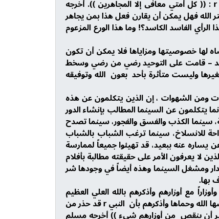
بارزوا الله في المعصية وأعلنوا بها والإعلان بالمعصية شر من الإسرار بها والمسر بالمعصية معافى كما قال r : (( كل أمتي معافى إلا المجاهرين )). أخرجه
حية ويستتر بستر الله فهل يمكن أن يقارن فعل هذا بمن يجاهر
ذا الرأي الفاسد الكاسد؟! وما هذا الورع المزعوم
رضاه لها خصوصيتها ومزاياها فلا يمكن أن تكون
الحمد – قامت على التوحيد رضي من رضي وسخط
يرها وليست متأثرة بأحد بعون الله وتوفيقه
رمات ومن الشهوات ، إن الذين يتكلمون عن هذه
نما يتكلمون عن السينما المطالب بإنشاء الدور
اتنة، سينما الكذب والفسق والفجور، سينما تصدح
واحة للانسلاخ، سينما ترغب الشباب بالشباب
يساره عنه ببعيد، قد تهيئوا جميعاً لممارسة
ين لا يعرفون الأمر على حقيقته مطالبة بأفلام
الدار ومشغل السينما وهذه أيضاً في وجودها شر
 بها.
زاراً مع أوزارهم وأذكرهم بالله العلي العظيم
وأخوفهم به جل في علاه بألا يدعو ولا يسعوا لنشر سنة سيئة في بلاد الحرمين المملكة العربية السعودية حرسها الله وحماها وأذكرهم بأن النبي r قد حذر من
ير أن ينقص من أوزارهم شيء )) أخرجه مسلم