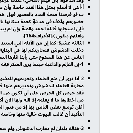
وقد أكد قوله بأن فيلم (مناحي) عندما عرض
أ-أنني لا أسلم بمثل هذا العدد خاصة وأن م
ب-لو فرضنا صحة العدد بالحضور فهل هذا 
حضورهم وآلاف في مدينةٍ كجدة سكانها بالمل
فإن استجابوا فالله الحمد والمنة وإن لم يستج
ولعلهم يتقون ).[الأعراف:164].
الثالثة عشرة: كما إن من الأدلة التي استن
دخلت الدشوش فمحاربتكم لها في البداية 
الناس عن هذا الممنوع حتى رأينا آثارها ال
1-إن العالِم والداعية حينما يرى المنكر فإنه يسعى لإنكاره فمن اهتدى فإنما يهتدي لنفسه ومن ضل فإنما يضل عليها.
2-أيا ترى أن منع العلماء وتحريمهم للد
محاربة العلماء للدشوش وتحذيرهم منها ق
فقد حرص كل الحرص على أن تكون من القنوات 
من أخطارها ما لا يعلمه إلا الله ولها الآ
أظن توسع بعض الناس بها إلا من فتور الدع
التأكيد أن غالب البيوت خالية منها وخاصة
3-هناك بلدان لم تحارب الدشوش ولم يق