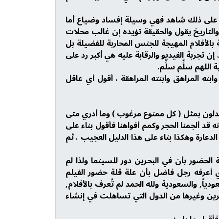
يخ على ذلك شاهد فهي وسيلة إفساد وضياع أما
 والتاريخ يقول والحقيقة تؤيده إن غالب محلات
ة بالأفلام المهيجة للجنس المحاربة للفضيلة بل
ن تجربة الفيديو والرقابة عليه هي أكبر رد على
لهم سلِّم سلِّم.
نه المراهق وابنته المراهقة ، أقول أي عاقل
ستدلون بمثل ( كل ممنوع مرغوب ) وما أدري متى
 ألجمنا الحجر وكمم أفواهنا فأقول بناء على
لدعارة وهكذا بناء على هذا الدليل العجيب ، ثم
 الحضور بأن في البحرين دور للسينما ولذا لم
 أعرفه رجل فاضل بأن علة قلة حضور الفيلم
دياً, والسعودية ولله الحمد لم تُعرف بالأفلام,
لبحرين وغيرها من الدول التي تساهلت في إنشاء