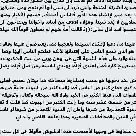
 بجدة حضرها الآلاف ثم طالب بأن نقارن بين حضور جدة والبحرين. ف
صدره الشركة المنتجة والتي تريد أن تبين أنها لم تنجح ومن يعترفون
يعد مبرر لإنشاء هذه الدور فالناس أصناف, فمنهم الأخيار ومنه
ايين لا يُعد شيئاً, وهؤلاء الآلاف من أبنائنا وإخواننا ويحتاجون
يبوا فقد قال تعالى: ( إذ قالت أمةٌ منهم لم تعظون قوماً الله مهلكهم أ
د عليها من دعوا لإنشاء السينما وتعجبوا ممن يعترضون عليها وقالوا:
هو الذي شجع الناس على إقتنائها لأنكم فطنتم الناس إليها وكم
سيئة والرد على هذه الشبهة التي هي أوهن وربي من بيت العنكبوت بم
شوش عند دخولها هو سبب إنتشارها سبحانك هذا بهتان عظيم. فعلى من
د كبح جماح كثير من الناس فما زالت كثير من البيوت خالية من 
التي فيها الكثير من الخير ولولا الله سبحانه وتعالى وتوفيقه ثم و
ن أكثر من خمسة عشر سنة وما زالت الكثير من البيوت كما قلت لا تعر
وة التحذيرية من شرها وأظن أن الدعوة للتحذير من شرها لو كانت ا
 في المدن والمحافظات الصغيرة وهذا يعلمه القاصي والداني.
ف علماؤها في وجهها فأصبحت هذه الدشوش مألوفة في كل بيت إلا