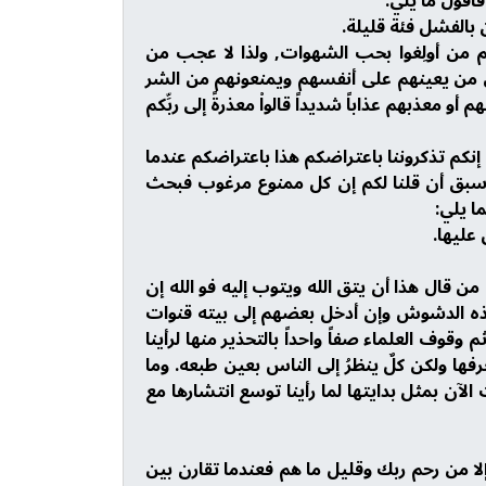
أقول ما يلي:
 بالفشل فئة قليلة.
م من أولِغوا بحب الشهوات, ولذا لا عجب من
 إلى من يعينهم على أنفسهم ويمنعونهم من الشر
و معذبهم عذاباً شديداً قالواْ معذرةً إلى ربِّكم
 إنكم تذكروننا باعتراضكم هذا باعتراضكم عندما
ا سبق أن قلنا لكم إن كل ممنوع مرغوب فبحث
ا يلي:
 قال هذا أن يتق الله ويتوب إليه فو الله إن
هذه الدشوش وإن أدخل بعضهم إلى بيته قنوات
قوف العلماء صفاً واحداً بالتحذير منها لرأينا
فها ولكن كلٌ ينظرُ إلى الناس بعين طبعه. وما
لآن بمثل بدايتها لما رأينا توسع انتشارها مع
 من رحم ربك وقليل ما هم فعندما تقارن بين