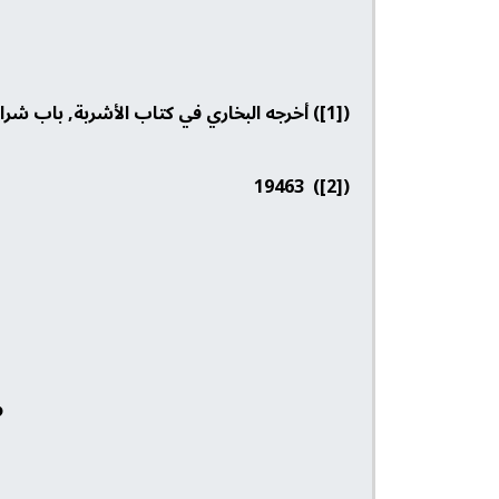
([1]) أخرجه البخاري في كتاب الأشربة, باب شراب الحلوى والعسل قبل الحديث رقم 5614.
([2]) 19463
و