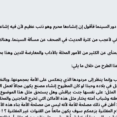
دور السينما فأقول إن إنشاءها محرم وهو ذنب عظيم لأن فيه إشاع
 لأعجب من كثرة الحديث في الصحف عن مسألة السينما. وهناك من دع
أى عن الكثير من الأمور المخلة بالآداب والمعارضة للدين وهذا بحد
ذا الطرح من خلال ما يلي:
غيب وإنما ينظر إلى مردودها الذي ينعكس على الأمة بمجموعها. وبالن
في بلاده وحبذا لو كان المطروح إنشاء مصنع يكون مجالاً لعمل الش
قال المثل: على نفسها جنت براقش وهل يستحق مثل هذا الموضوع أن
ه وشباب أمته يختار مثل هذه الأماكن التي تخرج الماجنين والمخل
 أظن في ذلك مصلحة للأمة لأنه ليس من مصلحة الأمة بناء هذه الأم
م المفلترة بزعمكم سوف يكون مانعاً من القنوات غير المفلترة ؟ ! فهذ