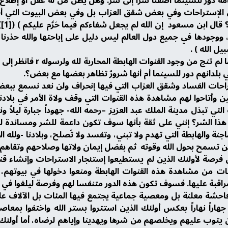
بإقامة دور للسينما أضفنا شراً إلى شر. وهل يظن من له عقل أو إطلا
ض الإستراحات وفي بعض شقق العزاب بل وفي بعض البيوت التي أ
ووجودها في جميع دول العالم ليس دليل على إباحتها والله حذرنا 
 الله ) .
ثالثاً: في جميع الدول التي في
بلدانهم دور للسينما أم أنها شرورٌ تظاهر بعضها مع بعض؟.
تراحات الفساد وشقق العزاب التي فيها إنحراف ولن نعد نسمع ببعض
ين وأتاحوا لهم مشاهدة هذه القنوات التي وقف ولاة الأمر في بلادن
تي تبذل مدينة الملك عبد العزيز –رحمه الله- جهوداً جبارة ليلاً ون
ذا الشر؟ إنني على ثقة بأنها سوف تكون داعمة للشر ومساندة له 
لماجنة والهابطة التي تهدم ولا تبني، وتفسد ولا تُصلح، وبلادنا -ولله
فرصة لأولئك الذين لم يستطيعوا إستئجار الاستراحات وإنشاء قنو
حات من مشاهدة هذه القنوات الهابطة ومنعوا دخولها في بيوتهم، 
لمراقبة عليها. فسوف تكون هذه الدور متنفسا لهم وفرصة ليلغوا في ه
فاحشة معلنة بل ومعصية جماعية يجتمع فيها المئات بل الآلاف 
هاراً نهاراً بعكس أولئك الذين استتروا بستر الله واختفوا بمعا
يتوب عليهم ويخلصهم من شرها ويهدينا وإياهم لرضاه، أما أولئك 