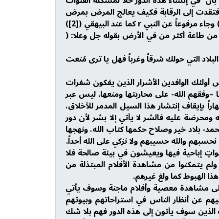
ع بأن في إنشاء هذه الدور حلاً لمشكلة القنوات
فتقدت إلى الرقابة فكيف يعالج المرض بمرض
أشد منه؟ وكيف يعالج المُحرم بمحرم مثله؟ قال ابن مسعود إن الله لم يجعل شفاءكم فيما حَرَّم عليكم ) ([1]) وجاء مرفوعاً عن النبي r كما عند البيهقي ([2])
من طاعة أكثر من في الأرض بقوله جل وعلا: (
ها دور للسينما لم تنج من وجود القنوات الهابطة المحاربة لله ولرسوله r فانظر إلى البلاد التي حولك شرقاً وغرباً فهل يا ترى مُنعت
 أولئك الوافدين الأشرار الذين يفكون شفرات
ا –وفقهم الله- على محاربتها ومنعها. ليس عبر
هاراً بإيقاف إنتشار هذا السيل المدمر للأخلاق،
ومحرضة عليه فالشر لا يأتي إلا بشر لأن دور
 الحمد- بلاد خير وصلاح حكمها كتاب الله، ونهجها
اتٍ إباحية فيها ويعيشون في بيئة صالحة فلا
ولم يتمكنوا من مشاهدة الأفلام المبتذلة من
ذا الهبوط كما ولغ غيرهم.
على مشاهدة معصية وأفلام ماجنة وسوف يأتي
صيهم عن أنظار الناس في استراحاتهم وبيوتهم
الذين سوف يأتون إلى هذه الدور فهم بلا شك