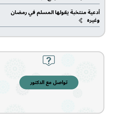
المسائل التربوية
أدعية منتخبة يقولها المسلم في رمضان
وغيره
المسائل الأخلاقية
قضايا المرأة
قضايا شبابية
تواصل مع الدكتور
الفضائل
القدوة
السنة النبوية