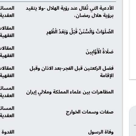
الأدعية التي تُقال عند رؤية الهلال -ولا يتقيد
المسائ
برؤية هلال رمضان،
العقدية
المقالا
الصَّلَوَاتُ وَالْسُّنَنُ قَبْلُ وَبَعْدُ الْظُهرِ
الفقهية
المقالا
صَلَاةُ الْأَوَّابِينَ
الفقهية
فضل الركعتين قبل الفجر-بعد الاذان وقبل
المقالا
الإقامة
الفقهية
المسائ
المظاهرات بين علماء المملكة وملالي إيران
العقدية
المسائ
صفات وسمات الخوارج
العقدية
وفاة الرسول
القدوة