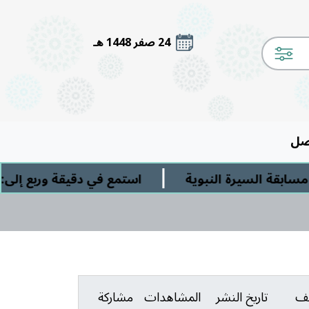
24 صفر 1448 هـ
صل
|
قة السيرة النبوية
استمع في دقيقة وربع إلى: " ا
يف
تاريخ النشر
المشاهدات
مشاركة