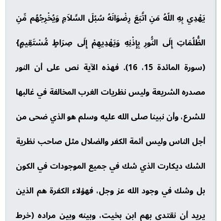
يَهْدِي بِهِ اللّهُ مَنِ اتَّبَعَ رِضْوَانَهُ سُبُلَ السَّلاَمِ وَيُخْرِجُهُم مِّنِ
الظُّلُمَاتِ إِلَى النُّورِ بِإِذْنِهِ وَيَهْدِيهِمْ إِلَى صِرَاطٍ مُّسْتَقِيمٍ}
(سورة المائدة 15، 16). فهذه الآية نص على أن النور
مصدره الشريعة وليس نظريات الغرب المخالفة في غالبها
للشرع، وأن نبينا صلى الله عليه وسلم هو الذي ضحى من
أجل الناس وليس أئمة الكفر والضلال مثل صاحب نظرية
الشك ديكارت الذي شك في جميع الموجودات في الكون
بل وشك في وجود الله عز وجل، فهؤلاء الكفرة هم الذين
يريد أن نقتدي بهم ابن بخيت، وبينه وبين مراده (خرط