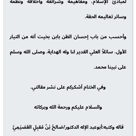
لمبادئ الإسلام، ومفاهيمه وشرائعه وأخلاقه ونظمه
وسائر تعاليمه الحقة.
وأحسب من باب إحسان الظن بابن بخيت أنه من التيار
الأول، سائلاً العلي القدير لنا وله الهداية. وصلى الله وسلم
على نبينا محمد.
وفي الختام أشكركم على نشر مقالتي.
والسلام عليكم ورحمة الله وبركاته
قاله وكتبه:أبوعبد الإله الدكتور/صَالحُ بْنُ مُقبِلٍ العُصَيْمِيَّ