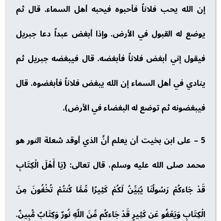
إن الله يحب فلاناً فأحبوه فيحبه أهل السماء. قال ثم
يوضع له القبول في الأرض. وإذا أبغض عبداً دعا جبريل
فيقول إني أبغض فلاناً فأبغضه. قال فيبغضه جبريل ثم
ينادي في أهل السماء إن الله يبغض فلاناً فأبغضوه. قال
فيبغضونه ثم توضع له البغضاء في الأرض).
5 – على ابن بخيت أن يعلم أنَّ الذي أوقد شعلة النور هو
محمد صلى الله عليه وسلم، قال تعالى: {يَا أَهْلَ الْكِتَابِ
قَدْ جَاءكُمْ رَسُولُنَا يُبَيِّنُ لَكُمْ كَثِيرًا مِّمَّا كُنتُمْ تُخْفُونَ مِنَ
الْكِتَابِ وَيَعْفُو عَن كَثِيرٍ قَدْ جَاءكُم مِّنَ اللّهِ نُورٌ وَكِتَابٌ مُّبِينٌ.