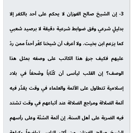
3- إن الشيخ صالح الفوزان لا يحكم على أحد بالكفر إلا
بدليلٍ شرعي وفق ضوابط شرعية دقيقة لا برصيد شعبي
كما يزعم ابن بخيت، ولا أعرف أن شيخنا كفّر أحداً ممن ردّ
عليهم فكيف جرؤ هذا الكاتب على وصفه بمثل هذا
الوصف؟ إن القلب ليأسى أن كُتّاباً وصُحفاً في بلاد
إسلامية تتطاول على الأئمة والعلماء في وقت يقدَّر فيه
أئمة الضلالة ومراجع الضلالة عند أتباعهم في وقت تشتد
فيه الضربة على أهل السنة. إن أئمة السُنّة وعلى رأسهم
الشيخ صالح الفوزان من أكثر الناس تواضعاً وكراهة