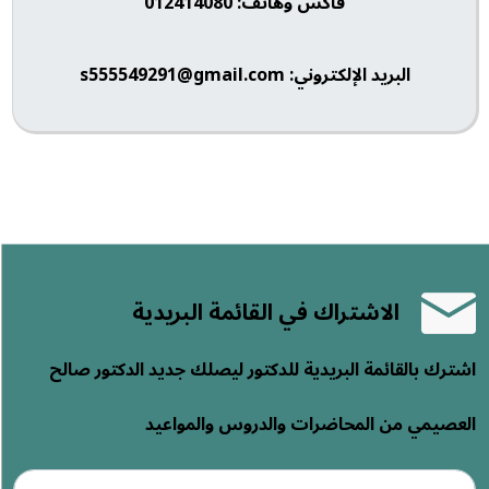
فاكس وهاتف: 012414080
البريد الإلكتروني: s555549291@gmail.com
الاشتراك في القائمة البريدية
اشترك بالقائمة البريدية للدكتور ليصلك جديد الدكتور صالح
العصيمي من المحاضرات والدروس والمواعيد