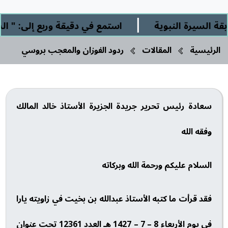
|
رة النبوية
استمع في دقيقة وربع إلى: " الشرك ال
الرئيسية
المقالات
ردود الفوزان والمعجب بروسي
سعادة رئيس تحرير جريدة الجزيرة الأستاذ خالد المالك
وفقه الله
السلام عليكم ورحمة الله وبركاته
فقد قرأت ما كتبه الأستاذ عبدالله بن بخيت في زاويته يارا
في يوم الأربعاء 8 – 7 – 1427 هـ العدد 12361 تحت عنوان