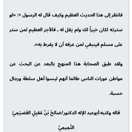
فانظر إلى هذا الحديث العظيم وكيف قال له الرسول ×: «لو
سترته لكان خيراً لك ولم يقل له ـ فالأجر العظيم لمن ستر
على مسلم فينبغي لمن عرفه أن لا يفرط به».
ولقد طبق الصحابة هذا المنهج بالبعد عن البحث عن
مواطن عورات الناس طالما أنهم ليسوا أهل سلطة ورجال
حسبة.
قاله وكتبه:أبوعبد الإله الدكتور/صَالحُ بْنُ مُقبِلٍ العُصَيْمِيَّ
التَّمِيمِيِّ