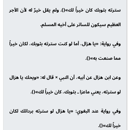
سترته بثوبك كان خيراً لك»(). ولم يقل خيرٌ له لأن الأجر
العظيم سيكون للساتر على أخيه المسلم.
وفي رواية: «يا هزال، أما لو كنت سترته بثوبك، لكان خيراً
مما صنعت به»().
وعن ابن هزال عن أبيه، أن النبي × قال له: «ويحك يا هزال
لو سترته، يعني ماعزا ـ بثوبك، كان خيراً لك»().
وفي رواية عند البغوي: «يا هزال لو سترته بردائك لكان
خيراً لك»().