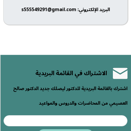
البريد الإلكتروني: s555549291@gmail.com
الاشتراك في القائمة البريدية
اشترك بالقائمة البريدية للدكتور ليصلك جديد الدكتور صالح
العصيمي من المحاضرات والدروس والمواعيد