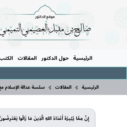
الرئيسية
حول الدكتور
المقالات
الكتب
الرئيسية
المقالات
سلسة عدالة الإسلام مع المرأة (1) قوامة ال
إِنَّ مِمَّا يُثِيرُهُ أَعْدَاءُ اللهِ الَّذِينَ مَا زَالُوا يَعْتَرِضُونَ