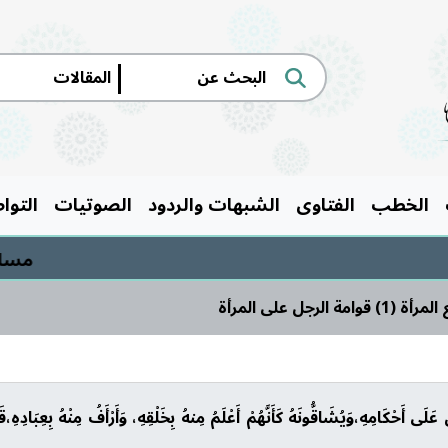
|
الخطب
الفتاوى
الشبهات والردود
الصوتيات
التوا
مسابقة ال
رجل على المرأة
 عَلَى أَحْكَامِهِ،وَيُشَاقُّونَهُ كَأَنَّهُمْ أَعْلَمُ مِنهُ بِخَلْقِهِ، وَأَرْأَفُ مِنْهُ بِعِبَادِهِ،