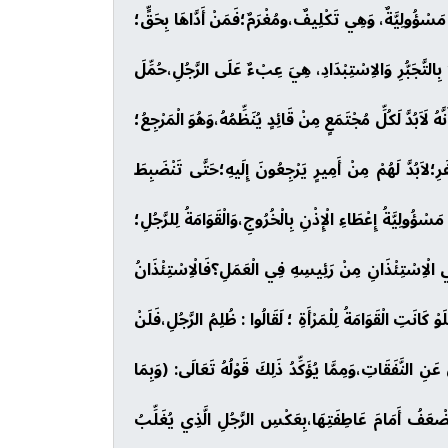
ِسَاء بِمَا فَضَّلَ اللّهُ بَعْضَهُمْ عَلَى بَعْضٍ وَبِمَا أَنفَقُواْ مِنْ أَمْوَالِهِمْ) [النساء:34]، وَالْقَوَامَةُ مَسْؤُولِيَّةٌ، وَهِي تَكْلِيفٌ،ومُغْرَمٌ؛فَمَنْ أَدَّاهَا بِحَقٍّ؛
ا بِالتَّجَبُّرِ وَالاِسْتِبْدَادِ، هِيَ عِبْءٌ عَلَى الرَّجُلِ،حُمِّلَ
ُ لَاَبُدَّ لَكُلِّ مُجْتَمَعٍ مِنْ قَائِدٍ يُنَظِّمُهُ،وَهُوَ الْمَرْجِعُ؛
َرِ؛لاَبُدَّ لَهُمْ مِنْ أَمِيرٍ يَرْجِعُونَ إِلَيهِ؛حَتَّى تَنْضَبِطَ
سْؤُولِيَّةُ إِعْطَاءِ الْإِذْنِ بِالْخُرُوجِ،وَالْقَوَامَةُ لِلرَّجُلِ؛
ي الْاِسْتِئْذَانِ مِنْ رَئِيسِهِ فِي الْعَمَلِ؟فَالْاِسْتِئْذَانُ
وْ كَانَتِ الْقَوَامَةُ لِلْمَرْأَةِ ؛ لَقَالُوا : ظُلِمُ الرَّجُلِ،فَلَنْ
ولُ عَنِ النَّفَقَاتِ،وَمِمَّا يُؤَكِّدُ ذَلِكَ قَوْلُهُ تَعَالَى: (وَبِمَا
لْأَطْفَالِ، فَقَدْ تَضْعَفُ أَمَامَ عَاطِفَتِهَا،بِعَكْسِ الرَّجُلِ الَّذِي يُغَلِّبُ