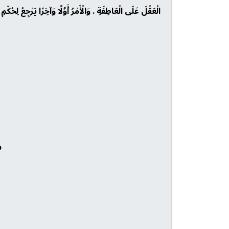
الْعَقْلَ عَلَى الْعَاطِفَةِ . وَالْأَمْرُ أَوَّلًا وَآخِرًا يَرْجِعُ لِحُكْمِ
و