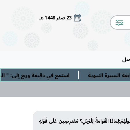
23 صفر 1448 هـ
صل
|
سيرة النبوية
استمع في دقيقة وربع إلى: " الشرك
قَولُهُمْ:لِمَاذَا الْقَوَامَةُ لِلْرَّجُلِ؟ مُعْتَرِضِينَ عَلَى قَوْلِهِ