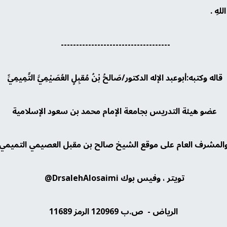
 اللهِ .
------------------------------------
قاله وكتبه:أبوعبد الإله الدكتور/صَالحُ بْنُ مُقبِلٍ العُصَيْمِيَّ التَّمِيمِيِّ
عضو هيئة التدريس بجامعة الإمام محمد بن سعود الإسلامية
المشرف العام على موقع الشيخ صالح بن مقبل العصيمي التميمي
تويتر ، وفيس بوك DrsalehAlosaimi@
الرياض - ص.ب 120969 الرمز 11689