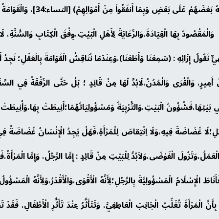
تَعَالَى :(الرِّجَالُ قَوَّامُونَ عَلَى النّ
 وَالْمَقْصُودُ بِهَا الْقِيَادَةَ،وَالرِّعَايَةَ لِأَهْلِ الْبَيْتِ،وِفْقَ الْكِتَابِ وَالسُّنَّةِ، لَ
يٌّ نَقُولُ إِزَائِهِ : (سَمِعْنَا وَأَطَعْنَا)،وَعِنْدَمَا نُنَاقِشُ الْقَوَامَةَ بِالْعَقْلِ؛ نَجِدُ أَنَّه
مِنْ أَمِيرٍ، وَالْقُرَى وَالْمُدُنُ،لَابُدَّ لَهَا مِنْ قَائِدٍ ؛ بَلْ حَتَّى الرِّفْقَةُ فِي السَّف
ٌ فِي بَيْتِهَا،فَشُؤُونُ الْبَيْتِ،وَالتُّرْبِيَةُ وَمَسْؤُولِيَاتُهُمَا؛أَنِيطَتْ بِهَا،وَأُنِيطَتْ مَ
َّجُلِ؛لَا غَضَاضَةَ فِيهِ،وَلَا اِنْتِقاصَ لِلْمَرْأَةِ،فَهَلْ يَجِدُ الْإِنْسَانُ غَضَاضَةً فِ
عَمَلُ،وَتَزُولَ الْفَوْضَى،وَلاَبُدَّ لِلْبَيْتِ مِنْ قَائِدٍ : إِمَّا الرَّجُلُ، وَإِمَّا الْمَرْأَةُ،فَلَ
أَنَاطَ الْإِسْلَامُ الْمَسْؤُولِيَّةَ بِالرَّجُلِ؛لِأَنَّهُ الْأَقْوَى،وَالْأَقْدَرُ،وَلِأَنَّهُ الْمَسْؤُ
[النساء:34]، وَالْوَاقِعُ يَشْهَدُ بِأَنَّ الْمَرْأَةَ تُغَلِّبُ الْجَانِبَ الْعَاطِفِيَّ، وَتَتَأَثَّرُ عِنْدَ تَأَثُّرِ ا