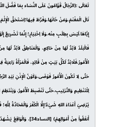
نَالَ الْمَغْنَمَ،وَمَنْ خَانَهَا،وَفَرَّطَ فِيهَا؛اِسْتَحَقَّ الْإِثْمَ
إِيَّاهَا،لَيْسَ بِطِلَبٍ مِنْه،وَلَا اِخْتِيَارٍ؛ إِنَّمَا تَشْرِيعٌ إِلَهْ
فَالْبَلَدُ لاَبُدَّ لَهَا مِنْ حَاكِمٍ، وَالْمَنَاطِقُ لاَبُدَّ لَهَا 
الْأُمُورُ،فَلَابُدَّ لَكُلِّ بَيْتٍ مِنْ قَائِدٍ، فَالْمَرْأَةُ رَاعِيَة
حَتَّى لِا تَكُونَ الْأُمُورُ فَوْضَى،وَكَوْنُ الْإِذْنِ بَيْدِ الر
لِلْتَنْظِيمِ وَالتَّرْتِيبِ،حَتَّى تَنْضَبِطَ الْأُمُورُ، وَيَنْتَظِمَ الْ
يُرْضِيَ أَعْدَاءَ اللهِ شَيْءٌ؛إِلَّا الْكُفْرَ وَالْمُحَادَّةُ لِلَّهِ؛ فَ
أَنفَقُواْ مِنْ أَمْوَالِهِمْ) 