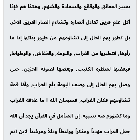
تغيير الحقائق والوقائع والسعادة والشؤم, وهكذا هم فإذا
أكل علم فريق تفاءل أنصاره وتشاءم أنصار الفريق الآخر,
بل تطور بهم الحال إلى تشاؤمهم من طيور بذاتها إذا ما
رأوها, فتطيروا من الغراب, والبومة, والخفاش, والوطواط,
فبعضها لمنظره الكئيب, وبعضها لصوته الحزين, حتى
وصل بهم الحال إلى وصف البومة بأم الخراب, وأمَّا قمة
تشاؤمهم فكان الغراب, فسبحان الله ! ما علاقة الغراب
وما تشؤوم منه بسببه. إن المتأمل في القرآن يجد أن الله
جعل الغراب مؤدباً ومذكراً وواعظاً ودالاً ومرشداً لابن آدم