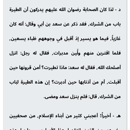
د - لذا كان الصحابة رضوان الله عليهم يدركون أن الطيرة
باب من الشرك, فقد ذكر عن سعد بن أبي وقال: أنه كان
غازياً, فيما هو يسير إذ أقبل في وجوههم ظباء يسعين,
فلما اقتربن منهم ولَّين مدبرات, فقال له رجل: انزل
أصلحك الله, فقال له سعد: ماذا تطيرت؟ أمن قرونها حين
أقبلت, أم من أذنابها حين أدبرت؟ إن هذه الطيرة لبَاب
من الشرك, قال: فلم ينزل سعد ومضى.
هـ - أخيراً؛ أعجبني كثير من أبناء الإسلام, من صحفيين