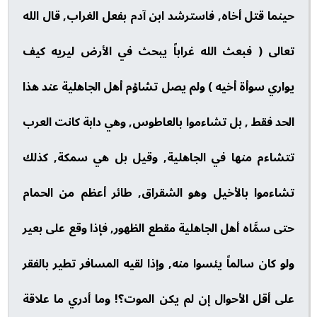
حينما قتل أخاه, فاسترشد ابن آدم بفعل الغراب, قال الله
تعالى ( فبعث الله غراباً يبحث في الأرض ليريه كيف
يواري سوأة أخيه ) ولم يصل تشاؤم أهل الجاهلية عند هذا
الحد فقط , بل تشاءموا بالعاطوس, وهي دابة كانت العرب
تتشاءم منها في الجاهلية, وقيل بل هي سمكة, كذلك
تشاءموا بالأخيل وهو الشقراق, طائر أعظم من الحمام
حتى سمَّاه أهل الجاهلية مقطع الظهور, فإذا وقع على بعير
ولو كان سالماً يئسوا منه, وإذا لقيه المسافر تطير بالفقر
على أقل الأحوال إن لم يكن الموت؟! وما أدري ما علاقة