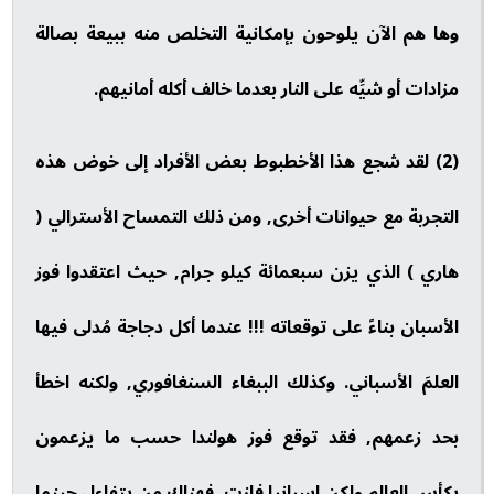
وها هم الآن يلوحون بإمكانية التخلص منه ببيعة بصالة
مزادات أو شيِّه على النار بعدما خالف أكله أمانيهم.
(2) لقد شجع هذا الأخطبوط بعض الأفراد إلى خوض هذه
التجربة مع حيوانات أخرى, ومن ذلك التمساح الأسترالي (
هاري ) الذي يزن سبعمائة كيلو جرام, حيث اعتقدوا فوز
الأسبان بناءً على توقعاته !!! عندما أكل دجاجة مُدلى فيها
العلمَ الأسباني. وكذلك الببغاء السنغافوري, ولكنه اخطأ
بحد زعمهم, فقد توقع فوز هولندا حسب ما يزعمون
بكأس العالم ولكن اسبانيا فازت, فهناك من يتفاءل حينما