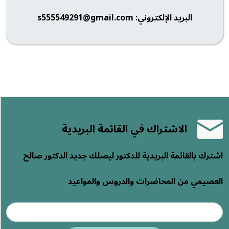
البريد الإلكتروني: s555549291@gmail.com
الاشتراك في القائمة البريدية
اشترك بالقائمة البريدية للدكتور ليصلك جديد الدكتور صالح
العصيمي من المحاضرات والدروس والمواعيد