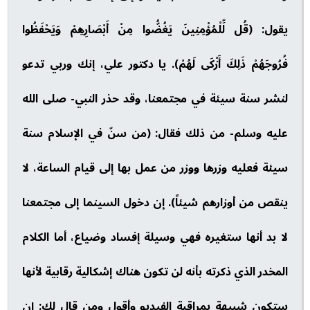
يقول: (قُل لِّلْمُؤْمِنِينَ يَغُضُّوا مِنْ أَبْصَارِهِمْ وَيَحْفَظُوا
فُرُوجَهُمْ ذَلِكَ أَزْكَى لَهُمْ). يا دكتور علي، إنك وربي تدعو
لنشر سنة سيئة في مجتمعنا، وقد حذر النبي- صلى الله
عليه وسلم- من ذلك فقال: (من سنّ في الإسلام سنة
سيئة فعليه وزرها ووزر من عمل بها إلى قيام الساعة، لا
ينقص من أوزارهم شيئاً). إن دخول السينما إلى مجتمعنا
لا بد أنها ستغيره فهي وسيلة إفساد وضياع، أما الكلام
المخدر الذي ذكرته بأنه لن تكون هناك إشكالية رقابية لأنها
ستكون شبيهة بمراقبة الفيديو وأقول ومن قال لك: إن