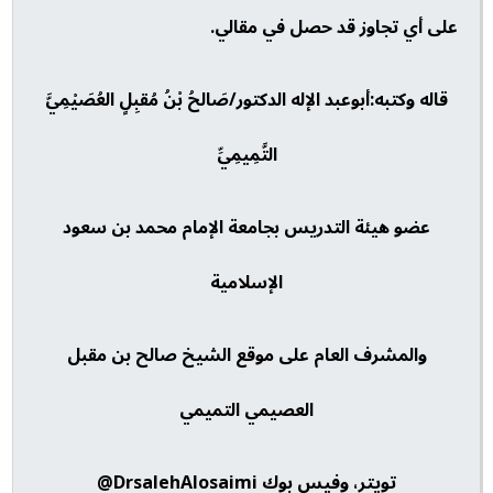
على أي تجاوز قد حصل في مقالي.
قاله وكتبه:أبوعبد الإله الدكتور/صَالحُ بْنُ مُقبِلٍ العُصَيْمِيَّ
التَّمِيمِيِّ
عضو هيئة التدريس بجامعة الإمام محمد بن سعود
الإسلامية
والمشرف العام على موقع الشيخ صالح بن مقبل
العصيمي التميمي
تويتر، وفيس بوك DrsalehAlosaimi@