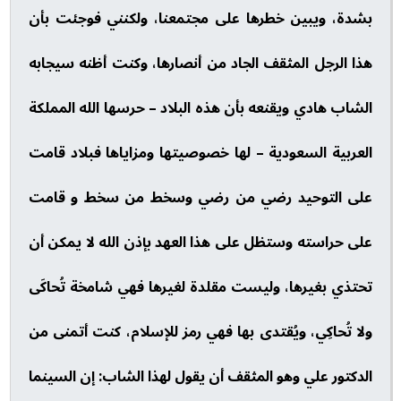
بشدة، ويبين خطرها على مجتمعنا، ولكنني فوجئت بأن
هذا الرجل المثقف الجاد من أنصارها، وكنت أظنه سيجابه
الشاب هادي ويقنعه بأن هذه البلاد – حرسها الله المملكة
العربية السعودية – لها خصوصيتها ومزاياها فبلاد قامت
على التوحيد رضي من رضي وسخط من سخط و قامت
على حراسته وستظل على هذا العهد بإذن الله لا يمكن أن
تحتذي بغيرها، وليست مقلدة لغيرها فهي شامخة تُحاكَى
ولا تُحاكِي، ويُقتدى بها فهي رمز للإسلام، كنت أتمنى من
الدكتور علي وهو المثقف أن يقول لهذا الشاب: إن السينما