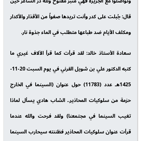
وتواصلوا مع الجزيرة فهي منبر مفتوح ولله در الشاعر حين
قال: جُبلت على كدر وأنت تريدها صفواً من الأقذار والأكدار
ومكلف الأيام ضد طباعها متطلب في الماء جذوة نار.
سعادة الأستاذ خالد: لقد قرأت كما قرأ الآلاف غيري ما
كتبه الدكتور علي بن شويل القرني في يوم السبت 20-11-
1425هـ عدد (11783) حول عنوان (السينما في الخارج
حزمة من سلوكيات المحاذير.. الشاب هادي يسأل لماذا
تغيب السينما في مجتمعنا) ولقد فرحت والله عندما
قرأت عنوان سلوكيات المحاذير فظننته سيحارب السينما