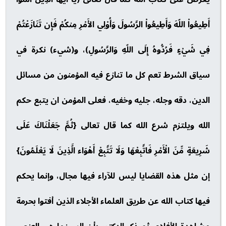
أَطِيعُواْ اللّهَ وَأَطِيعُواْ الرَّسُولَ وَأُوْلِي الأَمْرِ مِنكُمْ فَإِن تَنَازَعْتُمْ
فِي شَيْءٍ فَرُدُّوهُ إِلَى اللّهِ وَالرَّسُولِ)، و(شيء) نكرة في
سياق الشرط تعم كل ما تنازع فيه المؤمنون من مسائل
الدين، دقه وجله، جليه وخفيه، فعلى المؤمن ان يتبع حكم
الله ويلتزم شرع الله كما قال تعالى {ثُمَّ جَعَلْنَاكَ عَلَى
شَرِيعَةٍ مِّنَ الْأَمْرِ فَاتَّبِعْهَا وَلَا تَتَّبِعْ أَهْوَاء الَّذِينَ لَا يَعْلَمُونَ}
إن مثل هذه القضايا ليس للآراء فيها مجال، وإنما يحكم
فيها كتاب الله عن طريق العلماء الأجلاء الذين أفتوا بحرمة