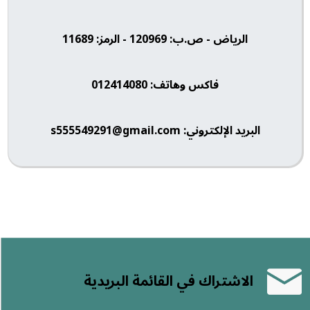
الرياض - ص.ب: 120969 - الرمز: 11689
فاكس وهاتف: 012414080
البريد الإلكتروني: s555549291@gmail.com
الاشتراك في القائمة البريدية