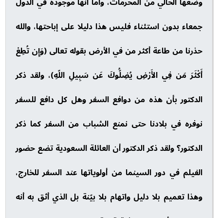
وضعها الحالي من المحرمات، وأما أنها موجودة في الدول
جمعاء بدون استثناء فليس هذا دليلا على إباحتها، والله
حذرنا من طاعة أكثر من في الأرض بقوله تعالى (وَإِن تُطِعْ
أَكْثَرَ مَن فِي الأَرْضِ يُضِلُّوكَ عَن سَبِيلِ اللّهِ)، ولقد ذكر
الدكتور بأن هذه من دوافع السفر وهل كل دافع للسفر
نوفره في بلادنا حتى نمنع الشباب من السفر كما ذكر
الدكتور؟ ولقد ذكر الدكتور أن العائلة السعودية تضع حضور
الفيلم في دور السينما من أولوياتها عند السفر للخارج،
وهذا تعميم بلا دليل واتهام بلا بيّنة بل الذي أثق به أنه