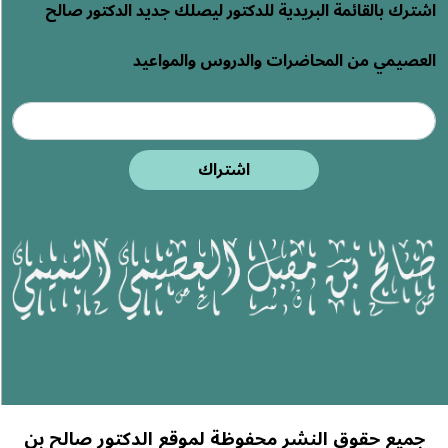
اشترك بالقائمة البريدية للدكتور ليصلك جديد الدكتور صالح
العصيمي من المحاضرات والدروس والمواعيد
اشتراك
جميع حقوق النشر محفوظة لموقع الدكتور صالح بن