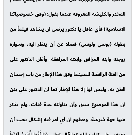
المخدر والكليشة المعروفة عندما يقول: (وفق خصوصياتنا
الإسلامية) فأي عاقل يا دكتور يرضى ان يشاهد فيلماً من
بطولة (بوسي ولوسي) فضلا عن أن ينظر إليه، وبجواره
زوجته وابنه المرافق وابنته المراهقة، وأظن الدكتور علي
من الفئة الرافضة للسينما وفق هذا الإطار من باب إحسان
الظن به، وليس لها إلا هذا الإطار كما ان الدكتور علي بيّن
ان هذا الموضوع سبق وأن تناولته عدة فئات، ولم يذكر
منها جهة شرعية، ومعلوم ان أي أمر فيه إشكال يجب أن
يعرض على كتاب الله كما قال تعالى (يَا أَيُّهَا الَّذِينَ آمَنُواْ