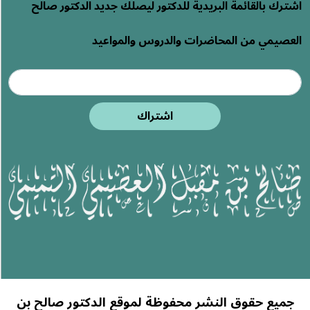
اشترك بالقائمة البريدية للدكتور ليصلك جديد الدكتور صالح
العصيمي من المحاضرات والدروس والمواعيد
اشتراك
جميع حقوق النشر محفوظة لموقع الدكتور صالح بن