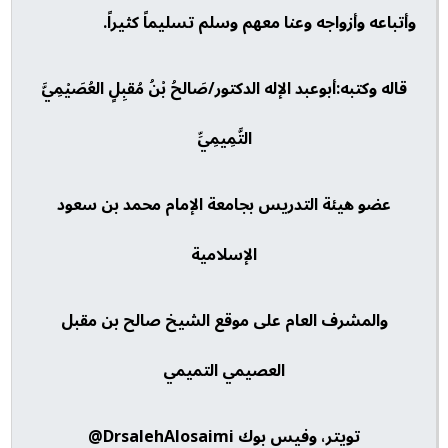
وأتباعه وأزواجه وعنا معهم وسلم تسليماً كثيراً.
قاله وكتبه:أبوعبد الإله الدكتور/صَالحُ بْنُ مُقبِلٍ العُصَيْمِيَّ
التَّمِيمِيِّ
عضو هيئة التدريس بجامعة الإمام محمد بن سعود
الإسلامية
والمشرف العام على موقع الشيخ صالح بن مقبل
العصيمي التميمي
تويتر، وفيس بوك DrsalehAlosaimi@