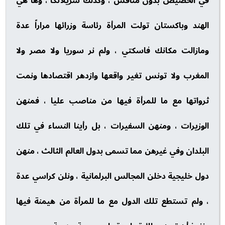
في الحضيض بدون منافس ، وكذلك سريلانكا ، وها هي
الهند وباكستان تولت المرأة رئاسة وزرائها مراراً عدة
ومازالت مكانك فاسكتي ، ولم نر سوريا ولا مصر ولا
المغرب ولا تونس تغير واقعها وازدهر اقتصادها ونمت
ثرواتها مع ما للمرأة فيها من مناصب عليا ، فمنهن
الوزيرات ، ومنهن السفيرات ، بل رأينا النساء في تلك
البلدان وفي غيرهن مما تسمى بدول العالم الثالث ، منهن
دول خليجية دخلن المجالس البرلمانية ، ونلن كراسي عدة
، ولم تستطع تلك الدول مع ما للمرأة من هيمنة فيها