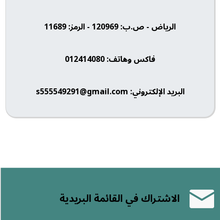
الرياض - ص.ب: 120969 - الرمز: 11689
فاكس وهاتف: 012414080
البريد الإلكتروني: s555549291@gmail.com
الاشتراك في القائمة البريدية