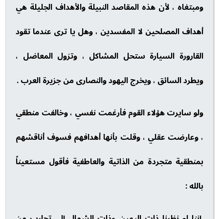
ومبتغاه ، لأن هذه المقاصد النبيلة والأهداف الجليلة هي
أهداف المصلحين لا المفسدين ، وهل يا ترى عندما تقود
القارورة السيارة ستحل المشاكل ، وتزول المعاضل ،
ويطرد السائق ، ويخرج اليهود والنصارى من جزيرة العرب .
ولو سايرت هؤلاء القوم فأرغمت نفسي ، وخالفت منطقي
، وعارضت عقلي ، وقلت بأنها أهدافهم فسوف أناقشهم
بمنطقية متجردة من الذاتية والعاطفية فأقول مستعيناً
بالله :
إننا لو نظرنا ذات اليمين وذات الشمال إلى تجارب من