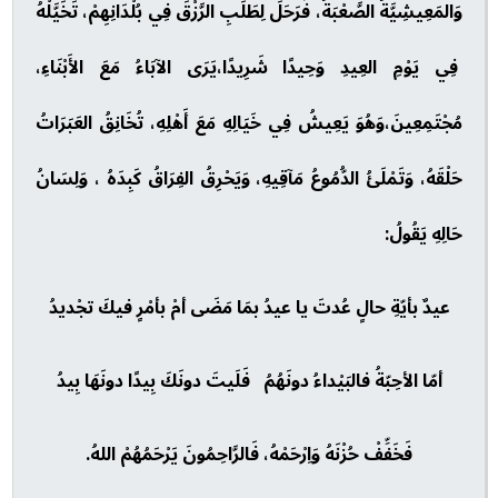
وَالمَعِيشِيَّةُ الصَّعْبَةُ، فَرَحَلَ لِطَلَبِ الرَّزْقَ فِي بُلْدَانِهِمْ، تَخَيَّلْهُ
فِي يَوْمِ العِيدِ وَحِيدًا شَرِيدًا،يَرَى الآبَاءُ مَعَ الأَبْنَاءِ،
مُجْتَمِعِينَ،وَهُوَ يَعِيشُ فِي خَيَالِهِ مَعَ أَهْلِهِ، تُخَانِقُ العَبَرَاتُ
حَلْقَهُ، وَتَمْلَئُ الدُّمُوعُ مَآقِيهِ، وَيَحْرِقُ الفِرَاقُ كَبِدَهُ ، وَلِسَانُ
حَالِهِ يَقُولُ:
عيدٌ بأيّةِ حالٍ عُدتَ يا عيدُ بمَا مَضَى أمْ بأمْرٍ فيكَ تجْديدُ
أمّا الأحِبّةُ فالبَيْداءُ دونَهُمُ فَلَيتَ دونَكَ بِيدًا دونَهَا بِيدُ
فَخَفِّفْ حُزْنَهُ وَاِرْحَمْهُ، فَالرَّاحِمُونَ يَرْحَمُهُمْ اللهُ.