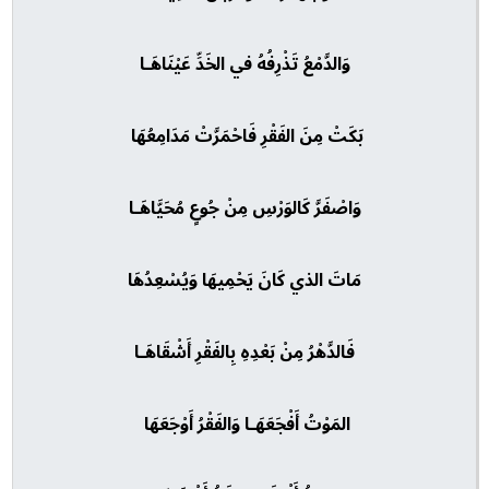
وَالدَّمْعُ تَذْرِفُهُ في الخَدِّ عَيْنَاهَـا
بَكَتْ مِنَ الفَقْرِ فَاحْمَرَّتْ مَدَامِعُهَا
وَاصْفَرَّ كَالوَرْسِ مِنْ جُوعٍ مُحَيَّاهَـا
مَاتَ الذي كَانَ يَحْمِيهَا وَيُسْعِدُهَا
فَالدَّهْرُ مِنْ بَعْدِهِ بِالفَقْرِ أَشْقَاهَـا
المَوْتُ أَفْجَعَهَـا وَالفَقْرُ أَوْجَعَهَا