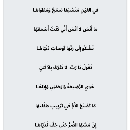
في العَيْنِ مَنْشَرُهَا سَمْجٌ وَمَطْوَاهَـا
مَا أَنْسَ لا أنْسَ أَنِّي كُنْتُ أَسْمَعُهَا
تَشْكُو إِلَى رَبِّهَا أوْصَابَ دُنْيَاهَـا
تَقُولُ يَا رَبِّ، لا تَتْرُكْ بِلاَ لَبَنٍ
هَذِي الرَّضِيعَةَ وَارْحَمْنِي وَإيَاهَـا
مَا تَصْنَعُ الأُمُّ في تَرْبِيبِ طِفْلَتِهَا
إِنْ مَسَّهَا الضُّرُّ حَتَّى جَفَّ ثَدْيَاهَـا