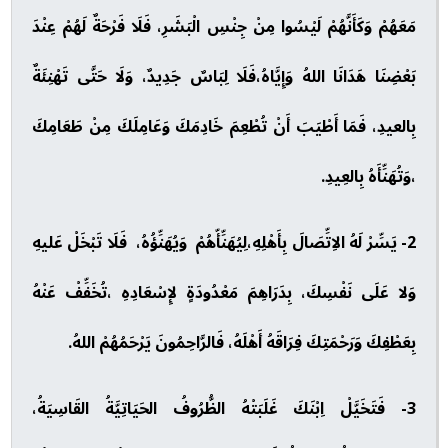
مَعَهُمْ وَكَأَنَّهُمْ لَيْسُوا مِنْ جِنْسِ الْبَشَرِ، فَلَا فَرْحَةٌ لَهُمْ عِنْدَ
بَعْضِنَا هَدَانَا اللهُ وَإِيَّاهُ،فَلَا لِبَاسٌ جَدِيدٌ، وَلَا حَتَّى تَهْنِئَةٌ
بِالعيدِ، فَمَا أَطْيَبَ أَنْ تُطْعِمَ خَادِمَكَ وَعَامِلَكَ مِنْ طَعَامِكَ
،وَتُهَنِّأَهُ بِالعِيدِ.
2- يَسِّرْ لَهُ الاِتِّصَالَ بِأَهْلِهِ،لِيُهَنِّأّهُمْ وَيُهَنِّؤُهُ، فَلَا تَبْخَلْ عَليهِ
وَلا عَلَى نَفْسِكَ، بِدَرَاهِمَ مَعْدُودَةٍ لإِسْعَادِهِ ،تُخَفِّفْ عَنْهُ
بِعَطْفِكَ وَرَحْمَتِكَ فِرَاقَهُ أَهْلَهُ، فَالرَّاحِمُونَ يَرْحَمُهُمْ اللهُ.
3- فَتَخَيَّلْ اِبْنَكَ غَلَبَتْهُ الظُّرُوفُ الحَيَاتِيَّةُ القَاسِيَةُ،