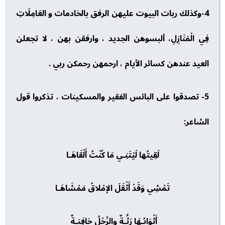
4-وكذلك ربات البيوت عليهن الرفق بالخادمات و العَامِلَاتِ
فِي الْمَنَازِلِ، ألبسوهن الجديد ، وارفقن بهن ، لا تجعلن
العيد عندهن كسائر الأيام ، ارحمهن رحمكن ربي .
5- تصدقوا على البائس الفقير والمسكينات ، تذكروا قول
الشاعر:
لَقِيتُها لَيْتَنِـي مَا كُنْتُ أَلْقَاهَـا
تَمْشِي وَقَدْ أَثْقَلَ الإمْلاقُ مَمْشَاهَـا
أَثْوَابُـهَا رَثَّـةٌ والرِّجْلُ حَافِيَـةٌ