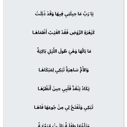
يَا رَبِّ مَا حِيلَتِي فِيهَا وَقَدْ ذَبُلَتْ
كَزَهْرَةِ الرَّوْضِ فَقْدُ الغَيْثِ أَظْمَاهَـا
مَا بَالُهَا وَهْيَ طُولَ اللَّيْلِ بَاكِيَةٌ
وَالأُمُّ سَاهِرَةٌ تَبْكِي لِمَبْكَاهَـا
يَكَادُ يَنْقَدُّ قَلْبِي حِينَ أَنْظُرُهَـا
تَبْكِي وَتَفْتَحُ لِي مِنْ جُوعِهَا فَاهَـا
وَيْلُمِّهَا طِفْلَـةً بَاتَـتْ مُرَوَّعَـةً