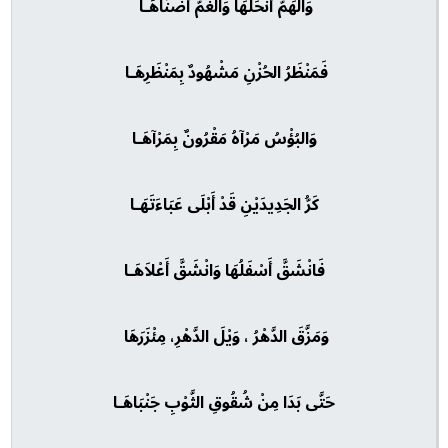
وَالهَمُّ أَنْحَلَهَا وَالغَمُّ أَضْنَاهَـا
فَمَنْظَرُ الحُزْنِ مَشْهُودٌ بِمَنْظَرِهَـا
وَالبُؤْسُ مَرْآهُ مَقْرُونٌ بِمَرْآهَـا
كَرُّ الجَدِيدَيْنِ قَدْ أَبْلَى عَبَاءَتَهَـا
فَانْشَقَّ أَسْفَلُهَا وَانْشَقَّ أَعْلاَهَـا
وَمَزَّقَ الدَّهْرُ ، وَيْلَ الدَّهْرِ، مِئْزَرَهَا
حَتَّى بَدَا مِنْ شُقُوقِ الثَّوْبِ جَنْبَاهَـا