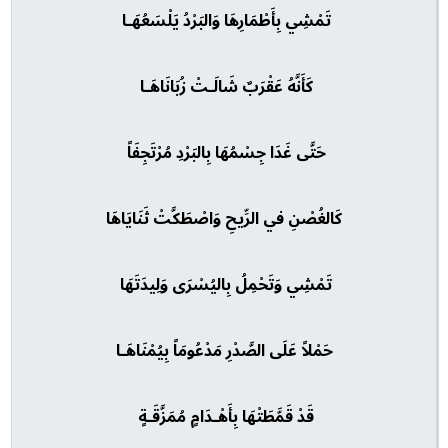
تَمْشِي بِأَطْمَارِهَا وَالبَرْدُ يَلْسَعُهَـا
كَأَنَّهُ عَقْرَبٌ شَالَـتْ زُبَانَاهَـا
حَتَّى غَدَا جِسْمُهَا بِالبَرْدِ مُرْتَجِفَاً
كَالغُصْنِ في الرِّيحِ وَاصْطَكَّتْ ثَنَايَاهَا
تَمْشِي وَتَحْمِلُ بِاليُسْرَى وَلِيدَتَهَا
حَمْلاً عَلَى الصَّدْرِ مَدْعُومَاً بِيُمْنَاهَـا
قَدْ قَمَّطَتْهَا بِأَهْـدَامٍ مُمَزَّقَـةٍ