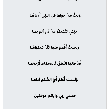
وَبِتُّ مِنْ حَوْلِهَا في اللَّيْلِ أَرْعَاهَـا
تَبْكِي لِتَشْكُوَ مِنْ دَاءٍ أَلَمَّ بِهَـا
وَلَسْتُ أَفْهَمُ مِنْهَا كُنْهَ شَكْوَاهَـا
قَدْ فَاتَهَا النُّطْقُ كَالعَجْمَاءِ، أَرْحَمُهَـا
وَلَسْتُ أَعْلَمُ أَيَّ السُّقْمِ آذَاهَـا
جعلني ربي وإياكم موفقين