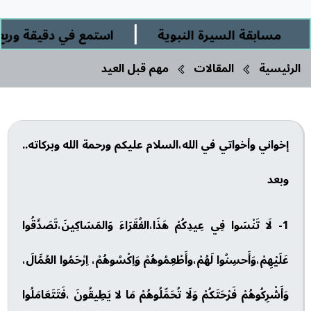
|
مسابقة السيرة النبوية
استمع في دقيقة وربع إل
الرئيسية
المقالات
مهم قبل العيد
إخواني وأخواتي في الله،السلام عليكم ورحمة الله وبركاته..
وبعد
1- لَا تَنْسَوا فِي عِيدِكُمْ هَذَا،الفُقَرَاءَ وَالمَسَاكِينَ،تَصَدَّقُوا
عَلَيْهِمْ،وَأَحسِنُوا لَهُمْ،وأَطْعِمُوهُمْ وَاِكْسُوهُمْ، اِرْحَمُوا العُمَّالَ،
وَأَشْرِكُوهُمْ فَرْحَتَكُمْ وَلَا تُحَمِّلُوهُمْ مَا لا يَطِيقُونَ ،فَتَتَعَامَلُوا