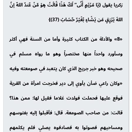
زكريا يقول {يّا مّرًيّمٍ أّنَّى” لّكٌ هّذّا قّالّتً هٍوّ مٌنً عٌندٌ اللهٌ إنَّ
اللهّ يّرًزٍقٍ مّن يّشّاءٍ بٌغّيًرٌ حٌسّابُ (37)}
«8» والأدلة من الكتاب كثيرة وأما من السنة فهي أكثر
وسأورد واحداً منها مختصراً وهو ما رواه مسلم في
صحيحه وهو خبر جريج الذي كان يتعبد في صومعته وفيه
«وكان راعي ضأن يأوي إلى دير فخرجت امرأة من القرية
فوقع عليها فحملت فولدت غلاما فقيل لها: ممن هذا؟
قالت: من صاحب الصومعة. قال: فأقبلوا إليه بفئوسهم
ومساحيهم فصوتوا به فصادفوه يصلي فلم يكلمهم