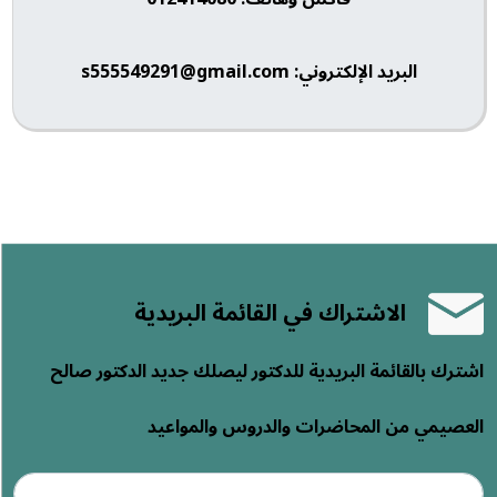
البريد الإلكتروني: s555549291@gmail.com
الاشتراك في القائمة البريدية
اشترك بالقائمة البريدية للدكتور ليصلك جديد الدكتور صالح
العصيمي من المحاضرات والدروس والمواعيد