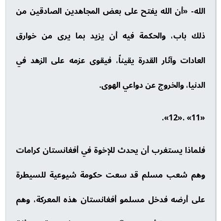
الله- «أن الله يفتح على بعض المجاهدين الصادقين من
ذلك باب، والحكمة فيه أن يزيد بما يرى من خوارق
العادات وآثار القدرة يقيناً، فيقوى عزمه على الزهد في
الدنيا، والخروج عن دواعي الهوى.
«11» .«12».
فلماذا يستغرب أن يحدث للإخوة في أفغانستان كرامات
وهم شعب مسلم قد سعت حكومة شيوعية للسيطرة
على أرضه فدخل مسلمو أفغانستان هذه المعركة، وهم