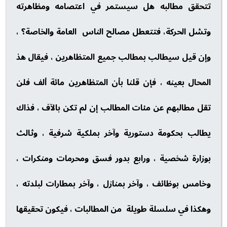
تتحقق مطالبه هل سيستمر في اعتصامه ومظاهرته
وتشل الحركة، فتتعطل مصالح الناس العامة والخاصة؟ ،
وإن قيل سيطالب بمطالب جميع المتظاهرين ، فيقال هذ
المحال بعينه ، فإن قلنا بأن المتظاهرين مائة ألف فلن
تقل مطالبهم عن مئات المطالب إن لم تكن بالآف ، فذاك
يطالب بحكومة دستورية وآخر بملكية شرفية ، وثالث
بوزارة شخصية ، ورابع بدور فسق ومحرمات ومنكرات ،
وخامس بوظائف ، وآخر بمنازل ، وآخر بمطارات لبلدته ،
وهكذا في سلسلة طويلة من المطالبات ، فيكون تحقيقها