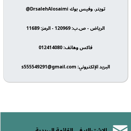
تويتر، وفيس بوك DrsalehAlosaimi@
الرياض - ص.ب: 120969 - الرمز: 11689
فاكس وهاتف: 012414080
البريد الإلكتروني: s555549291@gmail.com
الاشتراك في القائمة البريدية