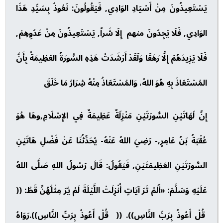
يَسْتَعِيذُونَ مِنْ أَسْيَادِ الوَادِي, فَيَقُولُونَ: نَعُوذُ بِسَيِّدِ هَذَا
الوَادِي, فَلَا يَجِدُونَ منهم إِلَا شَراً, يَسْتَعِيذُونَ مِنْ عَدُوِهِمْ,
فَلَا يَزِيدَهُمْ إِلَّا رَهَقَا وَلَقَدْ أَرْشَدَتْ هَذِهِ السُّورَةُ العَظِيمَةُ بِأَنَّ
المُسْتَعَاذَ بِهِ هُوَ اللهُ، وَالمُسْتَعَاذُ مِنْهُ شِرَارُ مَا خَلَقَ
إِنَّ لَهَاتَيْنِ السُّورَتَيْنِ مَنْزِلَةٌ عَظِيمَةٌ فِي الإِسْلَامِ,وهَا هُوَ
عُقْبَةُ بَنُ عَامِرٍ,- رَضِيَ اللهُ عَنْهُ- يُحَدِّثُنَا عَنْ فَضْلِ هَاتَيْنِ
السُّورَتَيْنِ العَظِيمَتَيْنِ, فَيَقُولُ: قَالَ رَسُولُ اللهِ صَلَّى اللهُ
عَلَيْهِ وَسَلَّمَ: «أَلَمْ تَرَ آيَاتٍ أُنْزِلَتْ اللَّيْلَةَ لَمْ يُرَ مِثْلُهُنَّ قَطُ: ((
قُلْ أَعُوذُ بِرَبِّ النَّاسِ)). (( قُلْ أَعُوذُ بِرَبِّ النَّاسِ)).رَوَاهُ