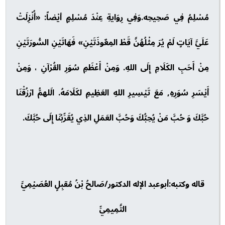
مُسْلِمُ فِي صَحِيحِه.وَفِي رِوَايةِ عِنْدَ مُسْلِمٍ أيْضاً: «أُنْزِلَتْ
عَلَيَّ آيَاتٍ لَمْ يُرَ مِثْلُهُنَّ قَطْ المِعٌوذَتَيْنِ» فَهَاتَيْنِ السُّورَتَيْنِ
مِنْ أَحَبِ الكَلَامِ إِلَى اللهِ. وَمِنْ أَعْظَمِ سُوَرِ القُرْآنِ ، وَمِنْ
أَيْسَرِ سُوَرِهِ, مَعَ تَيْسِيرِ اللهِ العَظِيمِ لكَلَامَهُ. الَلهمُّ ارْزُقْنَا
حُبَّكَ وَ حُبَّ مَنْ يُحِبُّكَ وَحُبَّ العَمَلِ الذِي يُقَرِّبُنَا إِلَى حُبَّكَ.
قاله وكتبه:أبوعبد الإله الدكتور/صَالحُ بْنُ مُقبِلٍ العُصَيْمِيَّ
التَّمِيمِيِّ