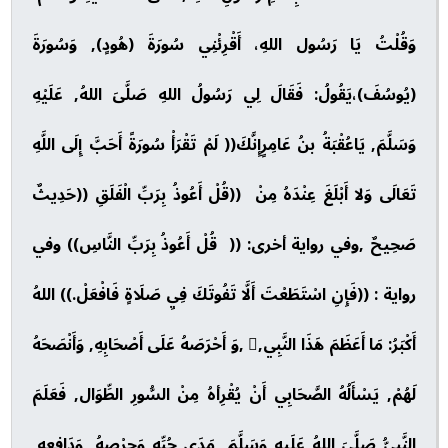
وَقُلْتُ يَا رَسُول اللهِ، أَقْرِئْنِي سُورَةَ (هُودٍ), وَسُورَةَ
(يُوسُفَ)،يَقُولُ: فَقَالَ لِي رَسُولُ اللهِ صَلَّىَ اللهُ, عَلَيْهِ
وَسَلَّمَ, يَاعُقْبَةُ بنُ عَامِرٍإِنَّكَ(( لَمْ تَقْرَأْ سُورَةً أَحَبَّ إِلَى اللَّهِ
تَعَالَى وَلا أَبْلَغَ عِنْدَهُ مِنْ ((قُلْ أَعُوذُ بِرَبِّ الْفَلَقِ ((حَدِيثٌ
صَحِيحٌ ,وفي رواية أخرى: (( قُلْ أَعُوذُ بِرَبِّ النَّاسِ)) وفي
رواية : ((فَإِنِ اسْتَطَعْتَ أَلَّا تَفُوتَكَ فِيِ صَلَاةٍ فَافْعَلْ.)) اللهُ
أَكْبَرُ: مَا أَعَظَمَ هَذَا النَّبِي, ,وَ أَحْرَصَهُ عَلَى أَصْحَابِهِ, وَأَنْصَحَهُ
لَهُمْ, يَسْأَلُهُ الصَّحَابِي أَنْ يُقْرِأهُ مِنْ السُّورِ الطِّوَال, فَعَلَمَ
النَّبِيُّ صَلَّىَ اللهُ عَلَيهِ وَسَلَّمَ, مَدَى حُبِّهِ وَحِرْصِهُ, وَدَافِعِهِ,