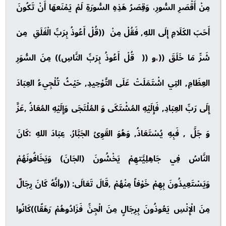
مِنْ أَقْصَرِ السُّورِ، وَقِصَرُ هَذِهِ السُّورَةِ لَمْ يَمْنَعهَا أَنْ تَكُونَ
أَحَبَ الكَلَامِ إِلَى اللهِ, فَقُلْ مِنْ ((قُلْ أَعُوذُ بِرَبِّ الْفَلَقِ مِن
شَرِّ مَا خَلَقَ ((،و (( قُلْ أَعُوذُ بِرَبِّ النَّاسِ)) مِنَ السُّوَرِ
العِظَامِ, التِي اشْتَمَلَتْ عَلَى التَّوْحِيدِ, حَيْثُ تُلْجِيءُ العِبَادَ
إِلَى رَبِّ العِبَادِ, فَإِلَيْهِ المُشْتَكَى وَ المُلْتَجَى وَإِلَيْهِ المُعَاذُ ,عَزَّ
وَ جَلَّ , فَبِهِ يُسْتَعَاذُ, وَهُوَ القَوِىُ الجَبَّارُ. عِبَادَ اللهِ :كَانَ
النَّاسُ فِي جَاهِلِيَّتهِمْ يَخْشُونَ (الجَانَ) وَيَخَافُونَهُمْ
وَيَسْتَعِيذُونَ بِهِمْ خَوْفاً مِنْهُمْ ,قَالَ تَعَالَى: ((وأنَّهُ كَانَ رِجَالٌ
مِنَ الْإِنْسِ يَعُوذُونَ بِرِجَالٍ مِنَ الْجِنِّ فَزَادُوهُمْ رَهَقًا))كَانُوا