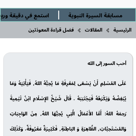
|
مسابقة السيرة النبوية
استمع في دقيقة وربع إل
الرئيسية
المقالات
فضل قراءة المعوذتين
أحب السور إلى الله
عَلَى المُسْلِمِ أَنْ يَسْعَى لِمَعْرِفَةِ مَا يُحِبُّهُ اللهُ, فَيَأْتِيَهُ وَمَا
يُبْغِضُهُ وَيَكْرَهُهُ فَيَجْتَنِبَهُ . قَالَ شَيْخُ الإِسْلَامِ ابْنُ تَيْمِيةَ
رَحِمَهُ اللهُ: أَمَّا الأَعْمَالُ الَّتِي يُحِبُّهَا اللهُ, مِنَ الوَاجِبَاتِ
وَالمُسْتَحِبَّاتِ, الظَّاهِرَةِ وَ البَاطِنَةِ, فَكَثِيرَةٌ مَعْرُوفَةٌ، وَكَذَلِكَ