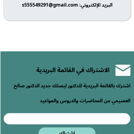
البريد الإلكتروني: s555549291@gmail.com
الاشتراك في القائمة البريدية
اشترك بالقائمة البريدية للدكتور ليصلك جديد الدكتور صالح
العصيمي من المحاضرات والدروس والمواعيد
اشتراك