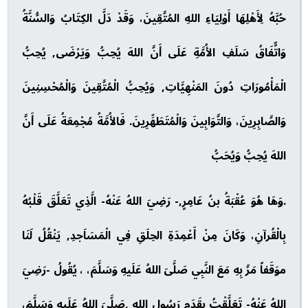
حُبَّهُ لِأَهْلِهَا أَوْلِيَاءِ اللهِ المُتَّقِينَ، وَقَدْ دَلَّ الكِتَابُ وَالسُّنَّةُ
وَاتٍّفَاقُ سَلَفِ الأُمَّةِ عَلَى أَنَّ اللهَ يُحِبُّ وَيَرْضَى, يُحِبُّ
الْمَأْمُورَاتِ دُونَ المَنْهِيَّاتِ, وَيُحِبُّ الْمُتَّقِينَ وَالْمُحْسِنِينَ
وَالصَّابِرِينَ، وَالتَّوَابِينَ وَالْمُتَطَهِّرِينَ. فَالأُمَّةُ مُجْمِعَةُ عَلَى أَنَّ
اللهَ يُحِبُّ وَيُحَبُّ
.وَهَا هُوَ عُقْبَةُ بنُ عَامِرٍ,- رَضِيَ اللهُ عَنْهُ- الَّذِي تَعَلَّقَ قَلْبُهُ
بِالْقُرآنِ، وَكَانَ مِنْ أَعْمِدَةِ الحِلَقِ فِي الْمَسَاَجدِ, يَنْقُلُ لَنَا
موَقَفاً مَرَّ بِهِ مَعَ النَّبِي صَلَّىَ اللهُ عَلَيهِ وَسَلَّمَ، ، يُقُولُ -رَضِيَ
اللهُ عَنْهُ- تَعَلَّقْتُ بِقَدَمِ رَسُولِ اللهِ ,صَلَّىَ اللهُ عَلَيهِ وَسَلَّمَ،