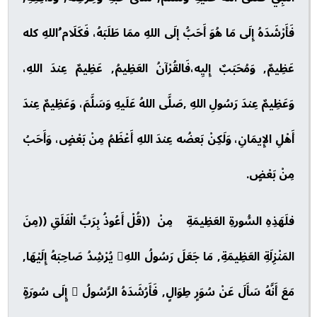
فَأَرْشَدَهُ إِلَى مَا هُوَ أَحَبُّ إلَى اللهِ ممَا طَلَبَهُ، فَكَلَام ُاللهِ كله
عَظِيمٌ, وَمُحَبَبٌ إِليِه،فَالقُرْآنُ العَظِيمُ, عَظِيمٌ عِندَ اللهِ،
وَعَظِيمٌ عِندَ رَسُولِ اللهِ ,صَلَّى اللهُ عَلَيهِ وَسَلَّمَ، وَعَظِيمٌ عِندَ
أَهْلِ الإِيمَانِ، وَلَكِنْ بَعضُه عِندَ اللهِ أَعْظَمُ مِنْ بَعْضٍ، وَأَحَبُ
مِنْ بَعْضٍ.
فلَهَذِهِ السُّورةِ العَظِيمَةِ مِنْ ((قُلْ أَعُوذُ بِرَبِّ الْفَلَقِ ((مِنَ
المَنْزِلَةِ العَظِيمَةِ, مَا جَعَلَ رَسُولُ اللهِ يُرْشِدُ صَاحِبَهُ إِلَيْهَا,
مَعَ أَنَّهُ سَأَلَ عَنْ سُوَرٍ طِوَالٍ, فَأَرُشَدَهُ الرَّسُولُ  إٍلَى سُورَةٍ