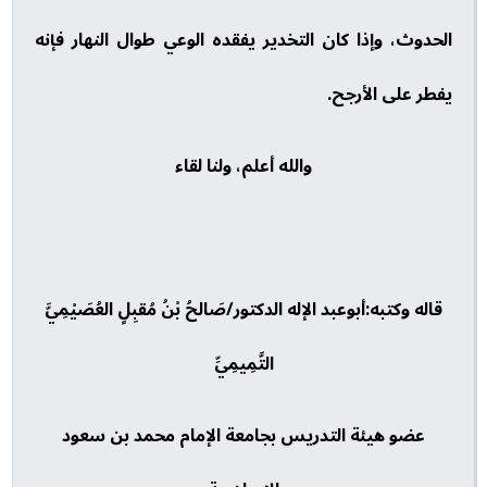
الحدوث، وإذا كان التخدير يفقده الوعي طوال النهار فإنه
يفطر على الأرجح.
والله أعلم، ولنا لقاء
قاله وكتبه:أبوعبد الإله الدكتور/صَالحُ بْنُ مُقبِلٍ العُصَيْمِيَّ
التَّمِيمِيِّ
عضو هيئة التدريس بجامعة الإمام محمد بن سعود