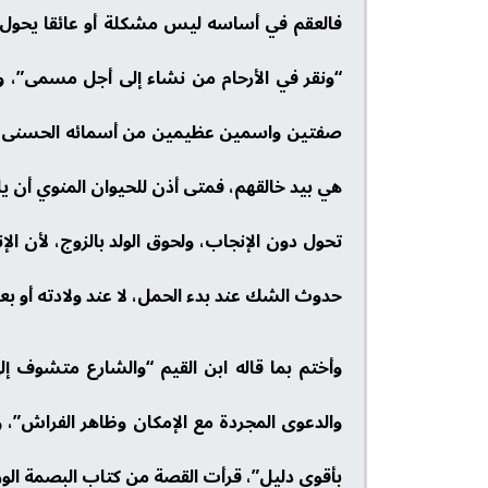
فالعقم في أساسه ليس مشكلة أو عائقا يحول دو
“ونقر في الأرحام من نشاء إلى أجل مسمى”، وقا
صفتين واسمين عظيمين من أسمائه الحسنى “إنه
هي بيد خالقهم، فمتى أذن للحيوان المنوي أن يلقح
تحول دون الإنجاب، ولحوق الولد بالزوج، لأن ال
حدوث الشك عند بدء الحمل، لا عند ولادته أو بع
وأختم بما قاله ابن القيم “والشارع متشوف إلى
والدعوى المجردة مع الإمكان وظاهر الفراش”، و
بأقوى دليل”، قرأت القصة من كتاب البصمة الوراثي