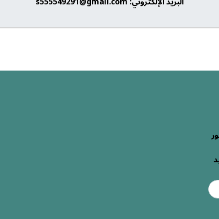
البريد الإلكتروني: s555549291@gmail.com
ور
د