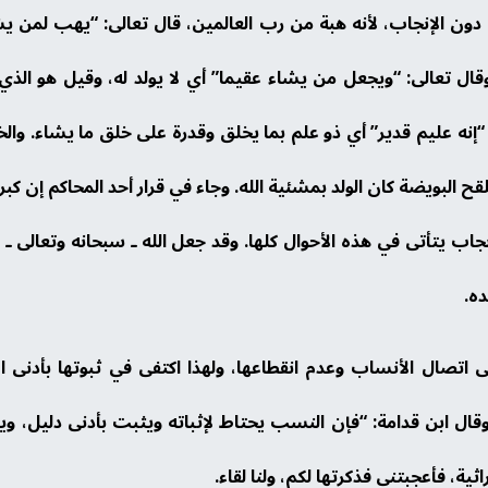
ن الإنجاب، لأنه هبة من رب العالمين، قال تعالى: “يهب لمن يشاء
ل تعالى: “ويجعل من يشاء عقيما” أي لا يولد له، وقيل هو الذي لا
 عليم قدير” أي ذو علم بما يخلق وقدرة على خلق ما يشاء. والخل
 البويضة كان الولد بمشئية الله. وجاء في قرار أحد المحاكم إن كبر 
إنجاب يتأتى في هذه الأحوال كلها. وقد جعل الله ـ سبحانه وتعالى ـ
ده.
 اتصال الأنساب وعدم انقطاعها، ولهذا اكتفى في ثبوتها بأدنى ا
قال ابن قدامة: “فإن النسب يحتاط لإثباته ويثبت بأدنى دليل، ويلز
ة، فأعجبتني فذكرتها لكم، ولنا لقاء.