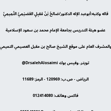
قاله وكتبه:أبوعبد الإله الدكتور/صَالحُ بْنُ مُقبِلٍ العُصَيْمِيَّ التَّمِيمِيِّ
عضو هيئة التدريس بجامعة الإمام محمد بن سعود الإسلامية
المشرف العام على موقع الشيخ صالح بن مقبل العصيمي التميمي
تويتر، وفيس بوك DrsalehAlosaimi@
الرياض - ص.ب: 120969 - الرمز: 11689
فاكس وهاتف: 012414080