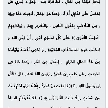
يَدْفَعُ مَبْلَغًا مِنَ المَالِ , مُخَاطَرَةً مِنْهُ , وَهُوَ لَا يَدْرِي هَلْ
يَحَصَلُ عَلَى مُقَابِلٍ أَمْ لَا , وَهَذَا هُوَ القِمَارُ , نَاهِيكَ عَمَّا فِيهَا
, مِنَ التَّلَاعُبِ بِعُقُولِ النَّاسِ , وَالتَّغْرِيرِ بِهِمْ , وَخِدَاعِهِمْ
انْتَهَتْ الفَتْوَىَ )) .عَلَى كُلِّ مُسْلِمٍ غَيُورٍ , أَنْ يَتَّقِ اللهَ وَ
يَتَجَنَّبَ هَذِهِ المُسَابَقَاتِ المُحَرَّمَةِ , وَ يَحْمِي نَفْسَهُ وَأَوْلَادَهُ
مِنْ هَذَا المَالِ الحَرَامِ , لِيَنْجُوَا مِنَ النَّارِ : وَكَمَا جَاءَ فِي
الحَدِيثِ , عَنْ كَعْبٍ بِنُ عُجْرَةٍ , رَضِيَ اللهُ عَنْهُ , قَالَ : قَالَ
لِي رَسُولُ اللهِ ,  (( يَا كَعُبُ بنُ عُجْرَةَ , إِنَّهُ لَا يَرْبُو لَحْمٌ نَبتَ
مِنْ سُحْتٍ , إِلَّا كَانَتْ النَّارُ أَوْلَى بِهِ )) .فلَا تُغْرَنَّكُمْ الحَيَاةُ