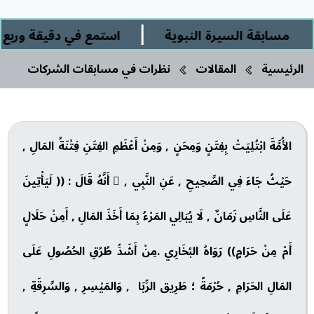
|
مسابقة السيرة النبوية
استمع في دقيقة وربع إلى:
الرئيسية
المقالات
نظرات في مسابقات الشركات
الأُمَّةَ ابْتُلِيَتْ بِفِتَنٍ وَمِحَنٍ , وَمِنْ أَعْظَمِ الفِتَنِ فِتْنَةُ المَالِ ,
حَيْثُ جَاءَ فِي الصَّحِيحِ , عَنِ النَّبِي ,  أَنَّهُ قَالَ : (( لَيَأْتِينَ
عَلَى النَّاسِ زَمَانٌ , لَا يُبَالِي المَرْءُ بِمَا أَخَذَ المَالِ , أَمِنْ حَلَالٍ
أَمْ مِنْ حَرَامٍ)) رَوَاهُ البُخَارِي .مِنْ أَشَدِّ طُرُقِ الحُصُولِ عَلَى
المَالِ الحَرَامِ , حُرْمَةً ؛ طَرِيق الرِّبَا , وَالمَيْسِرِ , وَالسَّرِقَةِ ,