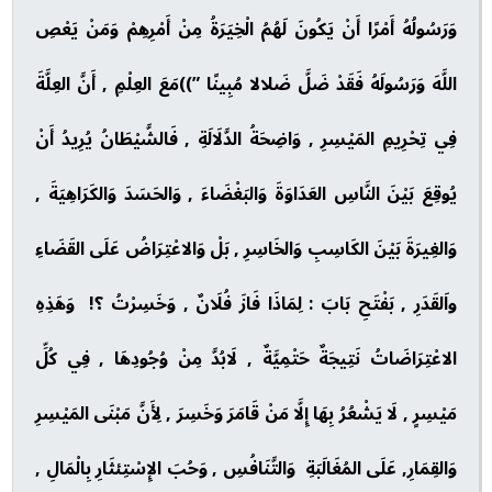
وَرَسُولُهُ أَمْرًا أَنْ يَكُونَ لَهُمُ الْخِيَرَةُ مِنْ أَمْرِهِمْ وَمَنْ يَعْصِ
اللَّهَ وَرَسُولَهُ فَقَدْ ضَلَّ ضَلالا مُبِينًا ”))مَعَ العِلْمِ , أَنَّ العِلَّةَ
فِي تِحْرِيمِ المَيْسِرِ , وَاضِحَةُ الدَّلَالَةِ , فَالشَّيْطَانُ يُرِيدُ أَنْ
يُوقِعَ بَيْنَ النَّاسِ العَدَاوَةَ وَالبَغْضَاءَ , وَالحَسَدَ وَالكَرَاهِيَةَ ,
وَالغِيرَةَ بَيْنَ الكَاسِبِ وَالخَاسِرِ , بَلْ وَالاعْتِرَاضُ عَلَى القَضَاءِ
واَلقَدَرِ , بَفْتَحِ بَابَ : لِمَاذَا فَازَ فُلَانٌ , وَخَسِرْتُ ؟! وَهَذِهِ
الاعْتِرَاضَاتُ نَتِيجَةٌ حَتْمِيَّةٌ , لَابُدَّ مِنْ وُجُودِهَا , فِي كُلِّ
مَيْسِرٍ , لَا يَشْعُرُ بِهَا إِلَّا مَنْ قَامَرَ وَخَسِرَ , لِأَنَّ مَبْنَى المَيْسِرِ
وَالقِمَارِ, عَلَى المُغَالَبَةِ وَالتَّنَافُسِ , وَحُبَ الإِسْتِئثَارِ بِالْمَالِ ,