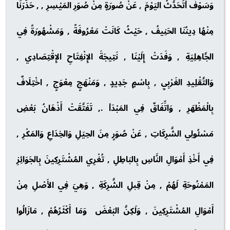
وَسَوْفَ أَتَحَدَّثُ اليَوْمَ , عَنْ صُورَةٍ مِنْ صُوَرِ المَيْسِرِ , , حَذَّرَنَا
مِنْهُا دِينُنَا الحَنِيفُ , حَيْثُ كَانَتْ مَعْرُوفَةً , وَمَشْهُورَةً فِي
الجَّاهِلِيَةِ , وَفَدَتْ إِلَيْنَا , نَتِيجَةَ الإِنْفِتَاحِ الإِقْتِصَادِي ,
وَالتَّقْلِيدِ الغَرْبِيِ , بِاسْمٍ جَدِيدٍ , وَمَنْهَجٍ مِعْوَجٍ , اخْتِلَافٌ
بِالْمَظْهَرِ , وَاتِّفَاقٌ فِي المَبْدَأ ., تَفَتَّقَتْ أَذْهَانُ بَعْضِ
مَسْئُولِي الشَّرِكَاتِ , عَنْ صُوَرٍ مِنَ الحِيَلِ وَالخِدَاعِ وَالمَكْرِ ,
فِي أَخْذِ أَمْوَالِ النَّاسِ بِالبَاطِلِ , تُغْرِي المُشْتَرِكِينَ بِالجَوَائِزِ
المَمْنُوحَةِ لَهُمْ , مِنْ قِبلِ الشَّرِكَةِ , وَهِيَ فِي الأَصْلِ مِنْ
أَمْوَالِ المُشْتَرِكِينَ , وَلَكِنَّ البَعْضَ وَمَا أَكْثَرُهُمْ , مَازَالُوا