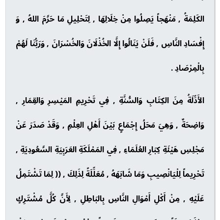
الكَلِمَةُ , مَنْهَجاً يَصِلُوا مِنْ خِلَالِهَا , لِتَحْلِيلِ مَا حَرَّمَ اللهُ , وَ
إِفْسَادِ النَّاسِ , فَلَنْ يَنَالُوا إِلَّا الخُذْلَانَ وَالخُسْرَانَ , وَرَبُّنَا لَهُمْ
بِالْمِرْصَادِ .
الأَدِّلَةُ مِنَ الكِتَابِ وَالسُّنَّةِ , فِي تَحْرِيمِ المَيْسِرِ وَالقِمَارِ ,
وَاضِحَةٌ , وَهِيَ مَحَلُ إِجْمَاعٍ بَيْنَ أَهْلِ العِلْمِ , وَقَدْ صَدَرَ عَنْ
مَجْلِسِ هَيْئَةِ كِبَارِ العُلَمَاءِ , فِي المَمْلَكَةِ العَرَبِيَةِ السَّعُودِيَةِ ,
تَحْرِيماً لِلْيَانْصِيبِ وَمَا شَابَهَهُ , مُعَلِّلَةً لِذَلِكَ , (( لِمَا تَشْتَمِلُ
عَلَيْهِ , مِنْ أَكْلِ أَمْوَالِ النَّاسِ بِالبَاطِلِ , لِأَنَّ كُلَّ مُشْتَرِكٍ