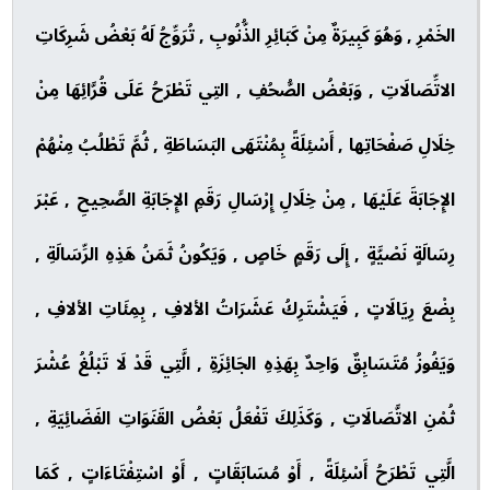
الخَمْرِ , وَهُوَ كَبِيرَةٌ مِنْ كَبَائِرِ الذُّنُوبِ , تُرَوِّجُ لَهُ بَعْضُ شَرِكَاتِ
الاتِّصَالَاتِ , وَبَعْضُ الصُّحُفِ , التِي تَطْرَحُ عَلَى قُرَّائِهَا مِنْ
خِلَالِ صَفْحَاتِها , أَسْئِلَةً بِمُنْتَهَى البَسَاطَةِ , ثُمَّ تَطْلُبُ مِنْهُمْ
الإِجَابَةَ عَلَيْهَا , مِنْ خِلَالِ إِرْسَالِ رَقَمِ الإِجَابَةِ الصَّحِيحِ , عَبْرَ
رِسَالَةٍ نَصْيَّةٍ , إِلَى رَقَمٍ خَاصٍ , وَيَكُونُ ثَمَنُ هَذِهِ الرِّسَالَةِ ,
بِضْعَ رِيَالَاتٍ , فَيَشْتَرِكُ عَشَرَاتُ الألافِ , بِمِئَاتِ الألافِ ,
وَيَفُوزُ مُتَسَابِقٌ وَاحِدٌ بِهَذِهِ الجَائِزَةِ , الَّتِي قَدْ لَا تَبْلُغُ عُشْرَ
ثُمْنِ الاتَّصَالَاتِ , وَكَذَلِكَ تَفْعَلُ بَعْضُ القَنَوَاتِ الفَضَائِيَةِ ,
الَّتِي تَطْرَحُ أَسْئِلَةً , أَوْ مُسَابَقَاتٍ , أَوْ اسْتِفْتَاءَاتٍ , كَمَا