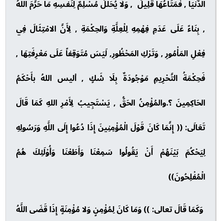
الدُّنْيَا , فَمَتَاعُهَا قَلِيلٌ , وَلَا يُحَلِّلُ مُسْلِمٌ لِنَفْسِهِ مَا حَرَّمَ اللهُ
, بِنَاءً عَلَى عَدَمِ فِهْمِهِ لِلْعِلَّةِ وَالحِكْمَةِ , لِأَنَّ الامْتِثَالَ فِي
فِعْلِ المَأْمُورِ , وَتَرْكِ المَحْظُورِ, لَيَسَ مُتَوَقِفاً عَلَى مَعْرِفَتِهَا ,
فَحِكْمَةُ التَّحْرِيمِ مَوْجُودَةٌ بِلَا شَكٍ , أليس اللهُ بأَحْكَمُ
الحَاكِمِينَ ؟.والمُؤْمِنُ الحَقُّ , يَسْتَجِيبُ لِأَمْرِ اللهِ كَمَا قَالَ
تَعَالَى: (( إِنَّمَا كَانَ قَوْلَ الْمُؤْمِنِينَ إِذَا دُعُوا إِلَى اللَّهِ وَرَسُولِهِ
لِيَحْكُمَ بَيْنَهُمْ أَنْ يَقُولُوا سَمِعْنَا وَأَطَعْنَا وَأُوْلَئِكَ هُمُ
الْمُفْلِحُونَ))
وَكَمَا قَالَ تعالى: )) وَمَا كَانَ لِمُؤْمِنٍ وَلا مُؤْمِنَةٍ إِذَا قَضَى اللَّهُ