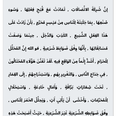
إنَّ شَرِكَةَ الاتِّصَالَاتِ , تَمَادَتْ مَعَ قُبْحِ فِعْلِهَا , وَسُوءِ
صُنْعِهَا , بِمَا جَلَبَتْهُ لِلْنَاسِ مِنْ مَيْسِرٍ مُحَرَّمٍ , بَأَنْ زَادَتْ عَلَى
هَذَا الفِعْلِ الشَّنِيعِ , الكَذِبَ وَالدَّجَلَ , حِينَمَا وَصَفَتْ
مُسَابَقَاتِهَا , بِأَنَّهَا وِفْقَ ضَوَابِطَ شَرْعِيةٍ , فو الله إِنَّ المُحَلِّلَ
لِلْحَرَامِ , أَشَدُّ إِثْماً مِنَ الوَاقِعِ فِيهِ .لَقَدْ تَفَنَّنَ هَؤُلَاءِ المُحْتَالُونَ
, فِي خِدَاعِ النَّاسِ , وَالتَغْرِيرِ بِهْمِ , وَاسْتِدْرَاجِهُمْ , إِلَى القِمَارِ
, تَحْتَ شِعَارَاتٍ بَرَّاقَةٍ , وَآَمَالٍ خَادِعَةٍ , وَاسْتِحْلَالٍ
لِلْمُحَرَّمَاتِ , وَأَخْشَى أَنْ يَأْتِي آَتٍ , وَيَحِلِّلُ الخَمْرَ لِلْنَاسِ ,
وِفْقَ ضَوَابِطِهِ الشَّرْعِيَةِ غَيْرَ الشَّرْعِيَةِ , حَيْثُ أَصْبَحَتْ هَذِهِ