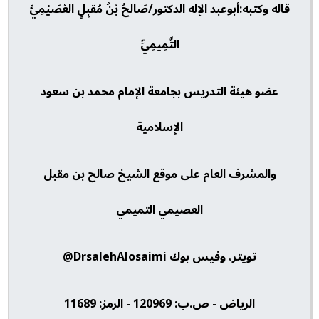
قاله وكتبه:أبوعبد الإله الدكتور/صَالحُ بْنُ مُقبِلٍ العُصَيْمِيَّ
التَّمِيمِيِّ
عضو هيئة التدريس بجامعة الإمام محمد بن سعود
الإسلامية
والمشرف العام على موقع الشيخ صالح بن مقبل
العصيمي التميمي
تويتر، وفيس بوك DrsalehAlosaimi@
الرياض - ص.ب: 120969 - الرمز: 11689