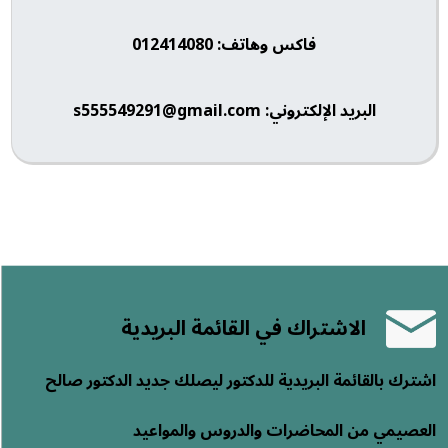
فاكس وهاتف: 012414080
البريد الإلكتروني: s555549291@gmail.com
الاشتراك في القائمة البريدية
اشترك بالقائمة البريدية للدكتور ليصلك جديد الدكتور صالح
العصيمي من المحاضرات والدروس والمواعيد