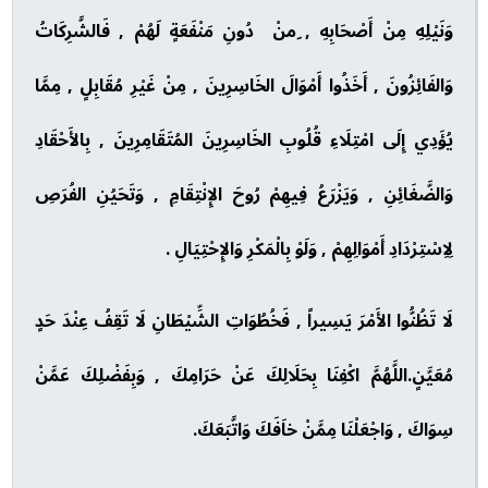
وَنَيْلِهِ مِنْ أَصْحَابِهِ , ِمنْ دُونِ مَنْفَعَةٍ لَهُمْ , فَالشَّرِكَاتُ
وَالفَائِزُونَ , أَخَذُوا أَمْوَالَ الخَاسِرِينَ , مِنْ غَيْرِ مُقَابِلٍ , مِمَّا
يُؤَدِي إِلَى امْتِلَاءِ قُلُوبِ الخَاسِرِينَ المُتَقَامِرِينَ , بِالأَحْقَادِ
وَالضَّغَائِنِ , وَيَزْرَعُ فِيهِمْ رُوحَ الإِنْتِقَامِ , وَتَحَيُنِ الفُرَصِ
لِاِسْتِرْدَادِ أَمْوَالِهِمْ , وَلَوْ بِالْمَكْرِ وَالإِحْتِيَالِ .
لَا تَظُنُّوا الأَمْرَ يَسِيراً , فَخُطُوَاتِ الشِّيْطَانِ لَا تَقِفُ عِنْدَ حَدٍ
مُعَيَّنٍ.اللَّهُمَّ اكْفِنَا بِحَلَالِكَ عَنْ حَرَامِكَ , وَبِفَضْلِكَ عَمَّنْ
سِوَاكَ , وَاجْعَلْنَا مِمَّنْ خاَفَكَ وَاتَّبَعَكَ.