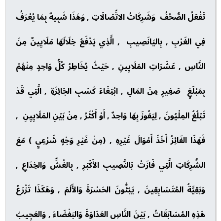
تَفْعَلُ الصُّحُفُ وَشَرِكَاتُ الاتِّصَالَاتِ , وَهَذَا شَبِيهٌ بِمَا يُعْرَفُ
فِي الغَرْبِ , بِاليَانَصِيبِ , الَّذِي يَدْفَعُ خِلَالَهَا مَلَايِينٌ مِنَ
النَّاسِ , عَشَرَاتِ المَلَايِينِ , حَيْثُ يُخَاطِرُ كُلُّ وَاحِدٍ مِنْهُمْ
بِمَبْلَغٍ صَغِيرٍ مِنَ المَالِ , ابْتِغَاءَ كَسْبِ الجَائِزَةِ , الَّتِي قَدْ
تَبْلُغُ المِلْيُونَ , لِيَفُوزَ بِهَا وَاحِدٌ , أَوْ أَكْثَرُ , مِنْ بَيْنِ المَلَايِيِنِ ,
فَهَذَا الفَائِزُ أَخَذَ أَمْوَالَ غَيْرِهِ , (مِنْ غَيْرِ وَجْهٍ شَرْعِيٍ ) مَعَ
الشَّرِكَاتِ الَّتِي فَازَتْ بَالنَّصِيبِ الأَكْبَرِ , بِالغْشِّ وَالخِدَاعِ ,
وَبَقِيَّةُ المُتَسَابِقِينَ , يَبُثُّونَ الحَسْرَةَ وَالأَلَمَ , وَهَكَذَا تَزْرَعُ
هَذِهِ المُسَابَقَاتُ , بَيْنَ النَّاسِ العَدَاوَةَ وَالبَغْضَاءَ , وَالعَجِيبُ