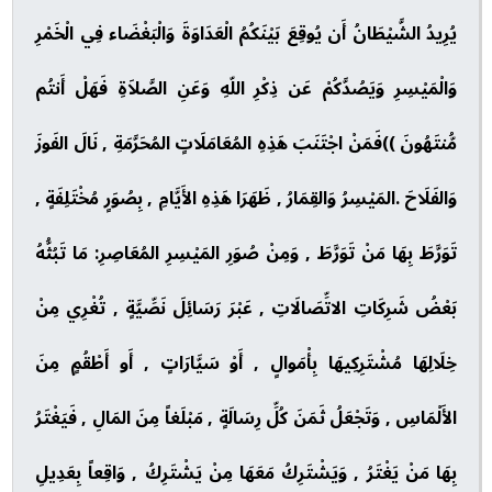
يُرِيدُ الشَّيْطَانُ أَن يُوقِعَ بَيْنَكُمُ الْعَدَاوَةَ وَالْبَغْضَاء فِي الْخَمْرِ
وَالْمَيْسِرِ وَيَصُدَّكُمْ عَن ذِكْرِ اللّهِ وَعَنِ الصَّلاَةِ فَهَلْ أَنتُم
مُّنتَهُونَ ))فَمَنْ اجْتَنَبَ هَذِهِ المُعَامَلَاتٍ المُحَرَّمَةِ , نَالَ الفَوزَ
وَالفَلَاحَ .المَيْسِرُ وَالقِمَارُ , ظَهَرَا هَذِهِ الأَيَّامِ , بِصُوَرٍ مُخْتَلِفَةٍ ,
تَوَرَّطَ بِهَا مَنْ تَوَرَّطَ , وَمِنْ صُوَرِ المَيْسِرِ المُعَاصِرِ: مَا تَبُثُّهُ
بَعْضُ شَرِكَاتِ الاتِّصَالَاتِ , عَبْرَ رَسَائِلَ نَصِّيَّةٍ , تُغْرِي مِنْ
خِلَالِهَا مُشْتَرِكِيهَا بِأْمَوالٍ , أَوْ سَيَّارَاتٍ , أَو أَطْقُمٍ مِنَ
الأَلْمَاسِ , وَتَجْعَلُ ثَمَنَ كُلِّ رِسَالَةٍ , مَبْلَغاً مِنَ المَالِ , فَيَغْتَرُ
بِهَا مَنْ يَغْتَرُ , وَيَشْتَرِكُ مَعَهَا مِنْ يَشْتَرِكُ , وَاقِعاً بِعَدِيلِ