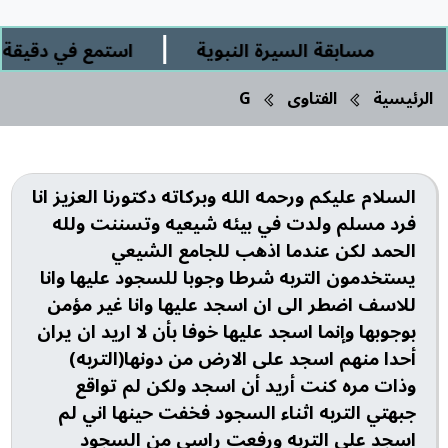
|
مسابقة السيرة النبوية
استمع في دقيقة ور
الرئيسية
الفتاوى
G
السلام عليكم ورحمه الله وبركاته دكتورنا العزيز انا
فرد مسلم ولدت في بيئه شيعيه وتسننت ولله
الحمد لكن عندما اذهب للجامع الشيعي
يستخدمون التربه شرطا وجوبا للسجود عليها وانا
للاسف اضطر الى ان اسجد عليها وانا غير مؤمن
بوجوبها وإنما اسجد عليها خوفا بأن لا اريد ان يران
أحدا منهم اسجد على الارض من دونها(التربه)
وذات مره كنت أريد أن اسجد ولكن لم تواقع
جبهتي التربه اثناء السجود فخفت حينها اني لم
اسجد على التربه ورفعت راسي من السجود