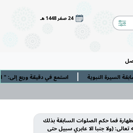
24 صفر 1448 هـ
صل
|
 السيرة النبوية
استمع في دقيقة وربع إلى: " الش
طهارة فما حكم الصلوات السابقة بذلك
الى: (ولا جنبا الا عابري سبيل حتى