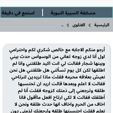
|
مسابقة السيرة النبوية
استمع في دقيقة ورب
الرئيسية
الفتاوى
..
أرجو منكم الاجابه مع خالص شكري لكم واحترامي
اول أنا لدي زوجه تعاني من الوسواس حدث بيني
وبينها شجار فقالت لي انت اكيد طلقتني وانا لم
اطلقها لكن كل يوم تسألني هل طلقتني هل نحن
نعيش بعلاقه محرمه فقلت ماذا تريدين لترتاحي
فقالت لا اعلم وبعدها قالت اريد ان تحتسبها
طلقه وترجعني إلى ذمتك كزوجه فقلت أنا لم
أطلقك فقالت لا لكي ارتاح افعل ماأقول فانا
اخاف من الحرم واخاف انها حدث طلقه ونحن لا
نعلم فقلت احتسبتها طلقه وارجعتك لذمتي دون