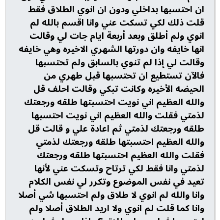
ان احتسبها بداخلي ودون ان انوي الطلاق فقط
قلت ذلك لكي تسكت عني وانا اقسم بالله لم
انوي ولم أطلق وبعد أربعة ايام جات لي وقالت
انها خايفه وان دورتها الشهري الاخيره وهي خايفه
وقالت لي إذا لم تنوي بالسابق ولم تحتسبها
فالآن تستطيع ان تحتسبها قبل طهري من
الحيضه الأخيره وكانت تبكي وقالت احلف قل
والله العظيم اني نويت احتسبتها طلقه ورجعتك
لذمتي فقلت والله العظيم اني نويت احتسبها
طلقه ورجعتك لذمتي ثم اعادة علي و قالت قل
والله العظيم احتسبتها طلقه ورجعتك لذمتي
فقلت والله العظيم احتسبتها طلقه ورجعتك
لذمتي وانا فقط لكي ترتاح وتسكت عني لأنها
تعيد في نفس الموضوع وتكرر لي نفس الكلام
وانا والله لم انوي لا طلاق ولم احتسبها شي أصلا
وانا كما قلت لم انوي ولا اريد الطلاق أصلا ولم