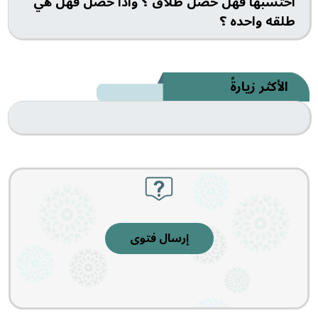
احتسبها فهل حصل طلاق ؟ واذا حصل فهل هي
طلقه واحده ؟
الأكثر زيارةً
إرسال فتوى