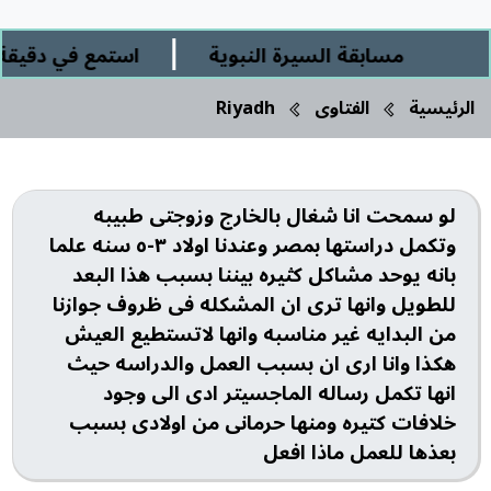
|
مسابقة السيرة النبوية
استمع في دقيقة و
الرئيسية
الفتاوى
Riyadh
لو سمحت انا شغال بالخارج وزوجتى طبيبه
وتكمل دراستها بمصر وعندنا اولاد ٣-٥ سنه علما
بانه يوحد مشاكل كثيره بيننا بسبب هذا البعد
للطويل وانها ترى ان المشكله فى ظروف جوازنا
من البدايه غير مناسبه وانها لاتستطيع العيش
هكذا وانا ارى ان بسبب العمل والدراسه حيث
انها تكمل رساله الماجسيتر ادى الى وجود
خلافات كتيره ومنها حرمانى من اولادى بسبب
بعذها للعمل ماذا افعل