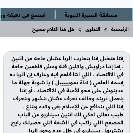
|
مسابقة السيرة النبوية
استمع في دقيقة وربع إ
الرئيسية
الفتاوى
هل هذا الكلام صحيح
إنتا متخيل إننا بنحارب الربا عشان حاجة من اتنين
. إما إننا دراويش واكلين فتة ومش فاهمين حاجة
في الاقتصاد . اللي انتا فاهم فيه وعارف إن الربا ده
إسمه العلمي ( آداة تمويييييل ) يا شوية جهلة ما
عديتوش على محو الأمية في الاقتصاد . أو إننا
بنعمل تريند وخالف تعرف عشان نتشهر ونتعرف
إننا اللي بندافع عن الإسلام بقى وكده وبتاع .
طيب تعالى احكي لك اتنين سيناريو عن الباب
المصفح اللي راكب في الشقة اللي حضرتك رايح
تشتريها . سيناريو في ظل عدم وجود الربا