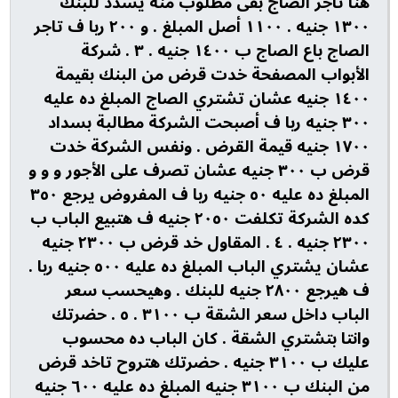
هنا تاجر الصاج بقى مطلوب منه يسدد للبنك
١٣٠٠ جنيه . ١١٠٠ أصل المبلغ . و ٢٠٠ ربا ف تاجر
الصاج باع الصاج ب ١٤٠٠ جنيه . ٣ . شركة
الأبواب المصفحة خدت قرض من البنك بقيمة
١٤٠٠ جنيه عشان تشتري الصاج المبلغ ده عليه
٣٠٠ جنيه ربا ف أصبحت الشركة مطالبة بسداد
١٧٠٠ جنيه قيمة القرض . ونفس الشركة خدت
قرض ب ٣٠٠ جنيه عشان تصرف على الأجور و و و
المبلغ ده عليه ٥٠ جنيه ربا ف المفروض يرجع ٣٥٠
كده الشركة تكلفت ٢٠٥٠ جنيه ف هتبيع الباب ب
٢٣٠٠ جنيه . ٤ . المقاول خد قرض ب ٢٣٠٠ جنيه
عشان يشتري الباب المبلغ ده عليه ٥٠٠ جنيه ربا .
ف هيرجع ٢٨٠٠ جنيه للبنك . وهيحسب سعر
الباب داخل سعر الشقة ب ٣١٠٠ . ٥ . حضرتك
وانتا بتشتري الشقة . كان الباب ده محسوب
عليك ب ٣١٠٠ جنيه . حضرتك هتروح تاخد قرض
من البنك ب ٣١٠٠ جنيه المبلغ ده عليه ٦٠٠ جنيه