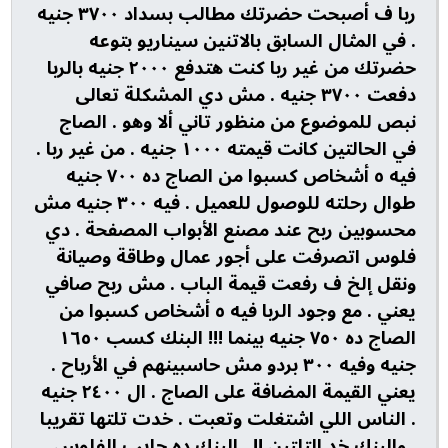
ربا ف أصبحت حضرتك مطالب بسداد ٣٧٠٠ جنيه
. في المثال السابق بالاتنين سيناريو بتوعه
حضرتك من غير ربا كنت هتدفع ٢٠٠٠ جنيه بالربا
دفعت ٣٧٠٠ جنيه . مش دي المشكلة تعالى
نبص للموضوع من منظور تاني ألا وهو . الصاج
في الحالتين كانت قيمته ١٠٠٠ جنيه . من غير ربا .
فيه ٥ أشخاص كسبوا من الصاج ده ٧٠٠ جنيه
طوال رحلته للوصول للعميل . فيه ٣٠٠ جنيه مش
محسوبين ربح عند مصنع الأبواب المصفحة . دي
فلوس اتصرفت على أجور عمال وطاقة وصيانة
ونقل إلخ ف رفعت قيمة الباب . مش ربح صافي
يعني . مع وجود الربا فيه ٥ أشخاص كسبوا من
الصاج ده ٧٥٠ جنيه بينما !!! البنك كسب ١٦٥٠
جنيه وفيه ٣٠٠ بردو مش حاسبينهم في الأرباح .
يعني القيمة المضافة على الصاج . ال ٢٤٠٠ جنيه
. الناس اللي اشتغلت وتعبت . خدت تلتها تقريبا
. والبنك خد التلتين !! . البنك ده جايب الفلوس