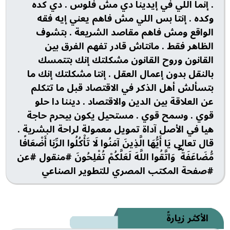
. إنما اللي في إيدينا دي مش فلوس . دي كده
وكده . إنتا بس اللي مش فاهم يعني إيه فقه
الواقع ومش فاهم مقاصد الشريعة . بتشوف
الظاهر فقط . مانتاش قادر تفهم الفرق بين
القانون وروح القانون مشكلتك إنك بتتمسك
بالنقل بدون إعمال العقل . إنتا مشكلتك إنك ما
بتسألش أهل الذكر في الاقتصاد قبل ما تتكلم
عن العلاقة بين الدين والاقتصاد . ديننا دا حلو
قوي . وسمح قوي . مستحيل يكون بيحرم حاجة
هيا في الأصل آداة تمويل معمولة لراحة البشرية .
قال تعالى يَا أَيُّهَا الَّذِينَ آمَنُوا لَا تَأْكُلُوا الرِّبَا أَضْعَافًا
مُّضَاعَفَةً ۖ وَاتَّقُوا اللَّهَ لَعَلَّكُمْ تُفْلِحُونَ #منقول #عن
#صفحة المكتب المصري للتطوير الصناعي
الأكثر زيارةً