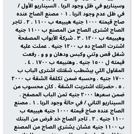
وسيناريو في ظل وجود الربا . السيناريو الأول /
في ظل عدم وجود الربا . ١ ٠ مصنع الصاج عنده
صاج قيمته ١٠٠٠ جنيه هيبيعه ب ١١٠٠ . ٢ . تاجر
الصاج اشترى الصاج من المصنع ب ١١٠٠ جنيه
وهيبيعه ب ١٢٠٠ . ٣ . شركة الأبواب المصفحة
اشترت الصاج ده ب ١٢٠٠ جنيه . عملت عليه
شغل قص وتني وكبس ودهان و و و . رفعت
قيمته ل ١٥٠٠ جنيه . وهتبيعه ب ١٧٠٠ . ٤ .
المقاول اللي بيشطب شقتك اشترى الباب ب
١٧٠٠ جنيه . وحسبه ضمن تكلفة الشقة ب ٢٠٠٠
. ٥ . حضرتك اشتريت الشقة . كان محسوب من
ضمن سعرها ٢٠٠٠ جنيه تمن الباب المصفح .
السيناريو التاني / في حالة وجود الربا . ١ . مصنع
الصاج عنده صاج قيمته ١٠٠٠ جنيه هيبيعه ب
١١٠٠ جنيه . ٢ . تاجر الصاج خد قرض من البنك
ب ١١٠٠ جنيه عشان يشتري الصاج من المصنع