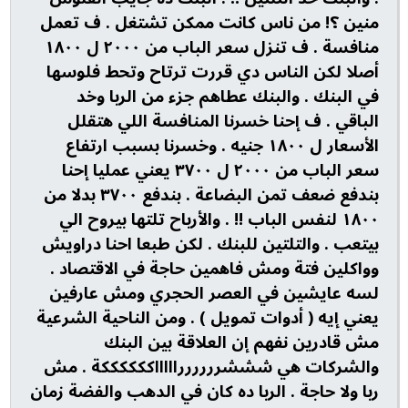
منين ؟! من ناس كانت ممكن تشتغل . ف تعمل
منافسة . ف تنزل سعر الباب من ٢٠٠٠ ل ١٨٠٠
أصلا لكن الناس دي قررت ترتاح وتحط فلوسها
في البنك . والبنك عطاهم جزء من الربا وخد
الباقي . ف إحنا خسرنا المنافسة اللي هتقلل
الأسعار ل ١٨٠٠ جنيه . وخسرنا بسبب ارتفاع
سعر الباب من ٢٠٠٠ ل ٣٧٠٠ يعني عمليا إحنا
بندفع ضعف تمن البضاعة . بندفع ٣٧٠٠ بدلا من
١٨٠٠ لنفس الباب !! . والأرباح تلتها بيروح الي
بيتعب . والتلتين للبنك . لكن طبعا احنا دراويش
وواكلين فتة ومش فاهمين حاجة في الاقتصاد .
لسه عايشين في العصر الحجري ومش عارفين
يعني إيه ( أدوات تمويل ) . ومن الناحية الشرعية
مش قادرين نفهم إن العلاقة بين البنك
والشركات هي شششرررررراااااككككككة . مش
ربا ولا حاجة . الربا ده كان في الدهب والفضة زمان