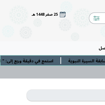
25 صفر 1448 هـ
صل
|
 السيرة النبوية
استمع في دقيقة وربع إلى: " الش