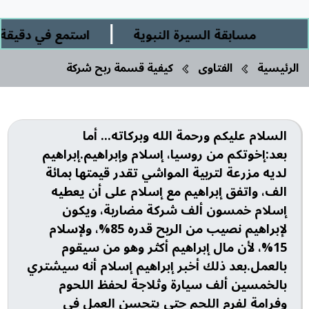
|
مسابقة السيرة النبوية
استمع في دقيقة ور
الرئيسية
الفتاوى
كيفية قسمة ربح شركة
السلام عليكم ورحمة الله وبركاته... أما
بعد:إخوتكم من روسيا، إسلام وإبراهيم.إبراهيم
لديه مزرعة لتربية المواشي تقدر قيمتها بمائة
الف، واتفق إبراهيم مع إسلام على أن يعطيه
إسلام خمسون ألف شركة مضاربة، ويكون
لإبراهيم نصيب من الربح قدره 85%، ولإسلام
15%، لأن مال إبراهيم أكثر وهو من سيقوم
بالعمل.بعد ذلك أخبر إبراهيم إسلام أنه سيشتري
بالخمسين ألف سيارة وثلاجة لحفظ اللحوم
وفرامة لفرم اللحم حتى يتحسن العمل في