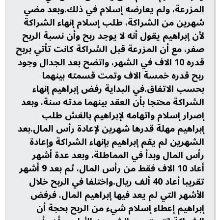
المزرعة، ولم يعارضه إسلام في ذلك.وبعد مضي
شهرين من الشراكة، طلب إسلام إنهاء الشراكة
لأن إبراهيم يقول أنه لا يوجد ربح وأن نسبة الربح
صفر، مع أن المزرعة قبل الشراكة كانت تأتي بربح
قدره 10 الاف في الشهر، واتضح بعد الجدال وجود
ربح قدره خمسة الاف وتمت قسمته بينهما
بحسب الاتفاق.في البداية رفض إبراهيم إنهاء
الشراكة محتجا بأن العقد بينهما مدته سنة، وبعد
إصرار إسلام واتهامه لإبراهيم بالغش طلب
إبراهيم مهلة قدرها شهرين لإعادة رأس المال.بعد
الشهرين لم يقم إبراهيم بإنهاء الشراكة وإعادة
رأس المال وبدأ في المماطلة، وبعد عدة أشهر
أعاد 10 الاف فقط من رأس المال، ثم بعد 9 أشهر
تقريبا أعاد 40 ألف ريال.واختلفا في الربح خلال
الأشهر التي لم يعد فيها إبراهيم المال، فرفض
إبراهيم إعطاء إسلام شيء من الربح بحجة أن