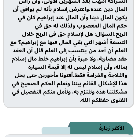
الشراكة انتهت بعد الشهرين الأولى، وأن رأس
المال دين عنده.واعترض إسلام بأنه لم يوافق أن
يكون المال دينا وأن المال عند إبراهيم كان في
حكم المال المغصوب ولذلك له حق في
الربح.السؤال: هل لإسلام حق في الربح خلال
التسعة أشهر التي بقي المال فيها مع إبراهيم؟ مع
العلم أن أحد من ينتسب إلى العلم قال أن العقد
عقد مضاربة، ولا عبرة بأن إبراهيم خلط مال إسلام
بماله، وأن إسلام ليس له إلا قيمة السيارة
والثلاجة والفرامة فقط.أفتونا مأجورين حتى يحل
هذا الإشكال القائم بيننا ونعلم الحكم الصحيح في
مشكلتنا هذه ونلتزم به، ونأمل منكم التفصيل في
الفتوى حفظكم الله.
الأكثر زيارةً