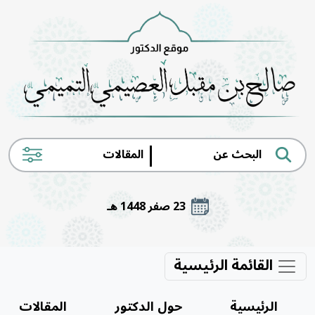
|
23 صفر 1448 هـ
لرئيسية
حول الدكتور
المقالات
الكتب