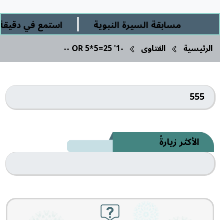
|
مسابقة السيرة النبوية
استمع في دقيقة و
الرئيسية
الفتاوى
-1' OR 5*5=25 --
555
الأكثر زيارةً