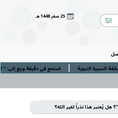
25 صفر 1448 هـ
صل
|
 السيرة النبوية
استمع في دقيقة وربع إلى: " الش
ل يُعتبر هذا نذراً لغير الله؟