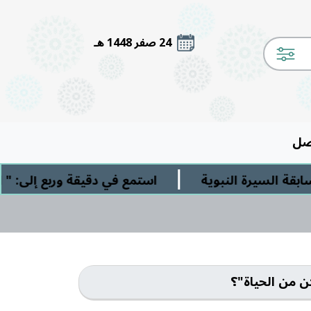
24 صفر 1448 هـ
صل
|
ة السيرة النبوية
استمع في دقيقة وربع إلى: " ال
ن من الحياة"؟