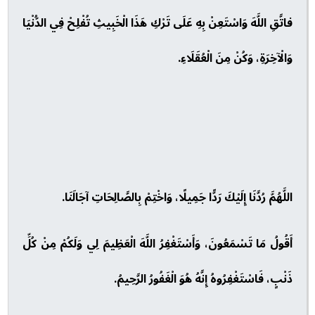
فاتَّقِ اللَّهَ وَاسْتَعِنْ بِهِ عَلَى تَرْكِ هَذَا الْخَبِيثِ تُفْلِحْ فِي الدُّنْيَا
وَالْآخِرَةِ، وَكُنْ مِنَ الْعُقَلَاءِ.
اللَّهُمَّ رُدَّنَا إِلَيْكَ رَدًّا جَمِيلًا، وَاخْتِمْ بِالصَّالِحَاتِ آجَالَنَا.
أَقُولُ مَا تَسْمَعُونَ، وَأَسْتَغْفِرُ اللَّهَ الْعَظِيمَ لِي وَلَكُمْ مِنْ كُلِّ
ذَنْبٍ، فَاسْتَغْفِرُوهُ إِنَّهُ هُوَ الْغَفُورُ الرَّحِيمُ.