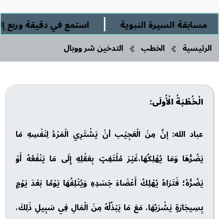
|
سابقة السيرة النبوية
استمع في دقيقة وربع إلى: 
الرئيسية
الخطب
التدخين شر ووبال
الْخُطْبَةُ الْأُولَى:
عباد الله: إنَّ مِنَ الْعَجِيْب أنْ يَشْتَرِي الْمَرْءُ لِنَفْسِهِ مَا
يَضُرُّهَا وَمَا يُهْلِكُهَا،غَيْرَ مُلْتَفِتٍ بِعَقْلِهِ إِلَى مَا يَنْفَعُهُ أَوْ
يَضُرُّهُ؛ فَتَرَاهُ يُهْلِكُ أَعْضَاءَ جَسَدِهِ وَيُتْلِفُهَا يَوْمًا بَعْدَ يَوْمٍ
بِسِيجَارَةٍ يَشْرَبُهَا، مَعَ مَا يَبْذُلُهُ مِنَ الْمَالِ فِي سَبِيلِ ذَلِكَ،