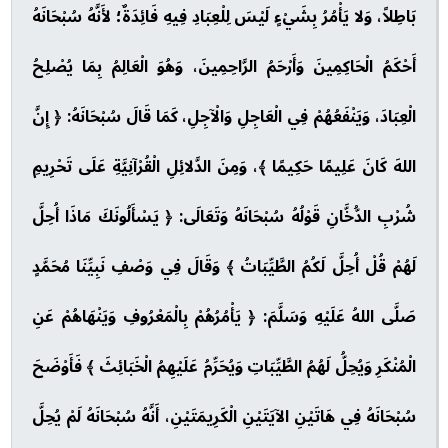
بَاطِلاً، وَلا يَأْمُرُ بِشَيْءٍ لَيْسَ لِلْعِبَادِ فِيهِ فَائِدَةٌ؛ لأَنَّهُ سُبْحَانَهُ
أَحْكَمُ الْحَاكِمِينَ وَأَرْحَمُ الرَّاحِمِينَ، وَهُوَ الْعَالِمُ بِمَا يُصْلِحُ
الْعِبَادَ، وَيَنْفَعُهُمْ فِي الْعَاجِلِ وَالْآجِلِ، كَمَا قَالَ سُبْحَانَهُ: ﴿ إِنَّ
اللهَ كَانَ عَلِيمًا حَكِيمًا ﴾، وَمِنَ الدَّلائِلِ الْقُرْآنِيَّةِ عَلَى تَحْرِيمِ
شُرْبِ الدُّخَّانِ قَوْلُهُ سُبْحَانَهُ وَتَعَالَى: ﴿ يَسْأَلُونَكَ مَاذَا أُحِلَّ
لَهُمْ قُلْ أُحِلَّ لَكُمُ الطَّيِّبَاتُ ﴾ وَقَالَ فِي وَصْفِ نَبِيِّنَا مُحَمَّدٍ
صَلَّى اللهُ عَلَيْهِ وَسَلَّمَ: ﴿ يَأْمُرُهُمْ بِالْمَعْرُوفِ وَيَنْهَاهُمْ عَنِ
الْمُنْكَرِ وَيُحِلُّ لَهُمُ الطَّيِّبَاتِ وَيُحَرِّمُ عَلَيْهِمُ الْخَبَائِثَ ﴾ فَأَوْضَحَ
سُبْحَانَهُ فِي هَاتَيْنِ الآيَتَيْنِ الْكَرِيمَتَيْنِ، أَنَّهُ سُبْحَانَهُ لَمْ يُحِلَّ