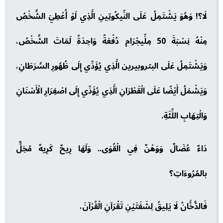
لَا؟! وَهُوَ يَشْتَمِلُ عَلَى النِّيكُوتِينِ الَّذِي لَوْ أُعْطِيَ الشَّخْصُ
مِنْهُ نِسْبَةَ 50 مِلِّيجْرَام دُفْعَةً وَاحِدَةً لَمَاتَ الشَّخْصُ،
وَيَشْتَمِلُ عَلَى البتروبيرين الَّذِي يُؤَدِّي إِلَى ظُهُورِ السَّرَطَانِ،
وَيَشْمَلُ أَيْضًا عَلَى الْقَطْرَانِ الَّذِي يُؤَدِّي إِلَى اصْفِرَارِ الْأَسْنَانِ
وَالْتِهَابِ اللِّثَةِ.
دَاءٌ عُضَالٌ وَوَهْنٌ فِي الْقُوَى.. وَلَهَا رِيحٌ كَرِيهٌ مُخِلٌّ
بالمُرُوءَاتِ؟
فَالدُّخَّانُ لَا يَلِيقُ لِشَفَتَيْنِ تَقْرَآنِ الْقُرْآنَ،