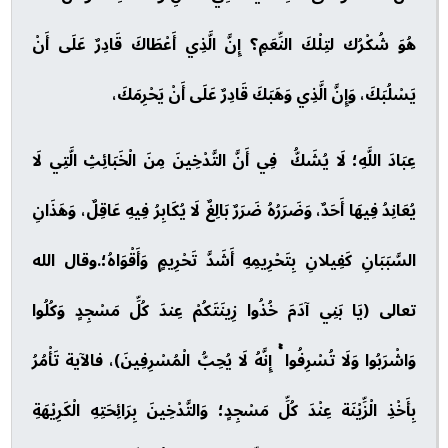
هُوَ شُكْرُك لتِلْكَ النِّعَمِ؟ إِنَّ الَّذِي أَعْطَاكَ قَادِرٌ عَلَى أَنْ
يَسْلُبَكَ، وَإِنَّ الَّذِي وَهَبَكَ قَادِرٌ عَلَى أَنْ يَحْرِمَكَ،
عِبَادَ اللَّهِ؛ لَا يُشَكُّ فِي أَنَّ التَّدْخِينَ مِنَ الْخَبَائِثِ الَّتِي لَا
يُعَانِدُ فِيهَا أَحَدٌ، وَضَرَرُهُ ضَرَرٌ بَالِغٌ لَا يُكَابِرُ فِيهِ عَاقِلٌ، وَهَذَانِ
السَّبَبَانِ كَفِيلانِ بِتَحْرِيمِهِ أَشَدَّ تَحْرِيمٍ وَأَقْوَاهُ؛.وقال الله
تعالى (يَا بَنِي آدَمَ خُذُوا زِينَتَكُمْ عِندَ كُلِّ مَسْجِدٍ وَكُلُوا
وَاشْرَبُوا وَلَا تُسْرِفُوا ۚ إِنَّهُ لَا يُحِبُّ الْمُسْرِفِينَ)، فالآية تَأْمُرُ
بِأَخْذِ الْزِّيْنَة عِنْدَ كُلِّ مَسْجِدٍ؛ وَالتَّدْخِينَ بِرَائِحَتِهِ الْكَرِيْهَةِ