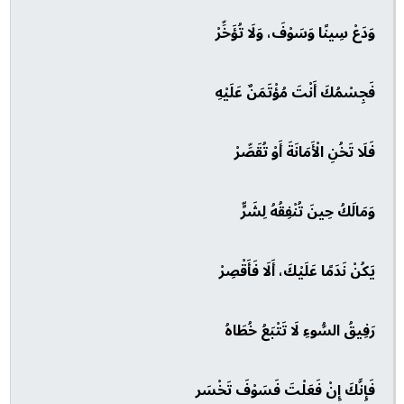
وَدَعْ سِينًا وَسَوْفَ، وَلَا تُؤَخِّرْ
فَجِسْمُكَ أَنْتَ مُؤْتَمَنٌ عَلَيْهِ
فَلَا تَخُنِ الْأَمَانَةَ أَوْ تُقَصِّرْ
وَمَالَكُ حِينَ تُنْفِقُهُ لِشَرٍّ
يَكُنْ نَدَمًا عَلَيْكَ، أَلَا فَأَقْصِرْ
رَفِيقُ السُّوءِ لَا تَتْبَعُ خُطَاهُ
فَإِنَّكَ إِنْ فَعَلْتَ فَسَوْفَ تَخْسَر