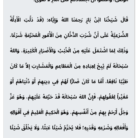
قَالَ شَيْخُنَا ابْنُ بَازٍ رَحِمَنَا اللهُ وَإِيَّاه: (قَدْ دَلَّتِ الْأَدِلَّةُ
الشَّرْعِيَّةُ عَلَى أَنَّ شُرْبَ الدُّخَّانِ مِنَ الْأُمُورِ الْمُحَرَّمَةِ شَرْعًا،
وَذَلِكَ لِمَا اشْتَمَلَ عَلَيْهِ مِنَ الْخُبْثِ وَالْأَضْرَارِ الْكَثِيرَةِ، وَاللهُ
سُبْحَانَهُ لَمْ يُبِحْ لِعِبَادِهِ مِنَ الْمَطَاعِمِ وَالْمَشَارِبَ إلاَّ مَا كَانَ
طَيِّبًا نَافِعًا، أَمَّا مَا كَانَ ضَارًّا لَهُمْ فِي دِينِهِمْ أَوْ دُنْيَاهُمْ أَوْ
مُغَيِّراً لِعُقُولِهِمْ، فَإِنَّ اللهَ سُبْحَانَهُ قَدْ حَرَّمَهُ عَلَيْهِمْ، وَهُوَ عَزَّ
وَجَلَّ أَرْحَمُ بِهِمْ مِنْ أَنْفُسِهِمْ، وَهُوَ الْحَكِيمُ الْعَلِيمُ فِي أَقْوَالِهِ
وَأَفْعَالِهِ وَشَرْعِهِ وَقَدَرِهِ؛ فَلا يُحَرِّمُ شَيْئًا عَبَثًا، وَلَا يَخْلُقْ شَيْئًا