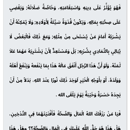
فَهُوَ يُؤَثِّرُ عَلَى دِينِهِ وَاسْتِقَامَتِهِ، وَخَاصَّةً صَلَاتَهُ; وَيَقْضِي
عَلَى صِحَّتِهِ بِمَالِهِ، وَيَكُونُ قُدْوَةً سَيِّئَةً لِأَوْلَادِهِ; وَلَا يُمْكِنُهُ أَنْ
يَشْرَبُهُ أَمَامَ مَنْ يُسْتَحَى مِنْ مِثْلِهِ; وَمَعَ ذَلِكَ فَالْبَعْضُ لَا
يُبَالِي بِالتَّمَادِي بِشُرْبِهِ; بَلْ وَمُسْتَعِدٌّ لِأَنْ يَشْتَرِيَهُ مَهْمَا غلاَ
ثَمَنُهُ، وَلَوْ أَنَّ هَذَا الرَّجُل أَنْفَقَ مَالَهُ هَذَا بِمَا يَنْفَعهُ وَيَنْفَعُ أَهْلَهُ
وَوَلَدَهُ، أَوْ بأَوْجُهِ الْخَيْرِ لَوَجَدَ ذَلِكَ نُورًا عِنْدَ اللهِ، بَدَلاً مِنْ أَنْ
يَجِدَهُ حَسْرَةً وَخَيْبَةً يَوْمَ يَلْقَى الله .
فَيَا مَنْ رَزَقَكَ اللهُ الْمَالَ وَالصِّحَّةَ فَأَفْنَيْتَهُمَا فِي التَّدْخِينِ،
هَلْ هَذَا هُوَ حَقُّ اللَّهِ عَلَيكَ فِي الْمَالِ وَالصِّحَّةِ؟؟ وهَلْ هَذَا