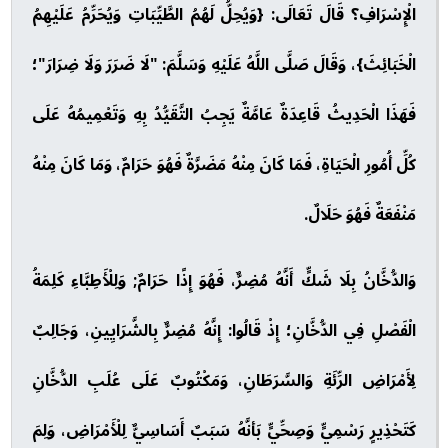
الْإِسْرَافِ؟ قَالَ تَعَالَى: {وَيُحِلُّ لَهُمُ الطَّيِّبَاتِ وَيُحَرِّمُ عَلَيْهِمُ
الْخَبَائِثَ}، وَقَالَ صَلَّى اللَّهُ عَلَيْهِ وَسَلَّمَ: "لَا ضَرَرَ وَلَا ضِرَارَ"؛
فَهَذَا الْحَدِيثُ قَاعِدَةٌ عَامَّةٌ يَجِبُ التَّقَيُّدُ بِهِ وَتَعْمِيمُهُ عَلَى
كُلِّ أُمُورِ الْحَيَاةِ، فَمَا كَانَ مِنْهُ مَضَرَّةٌ فَهُوَ حَرَامٌ، وَمَا كَانَ مِنْهُ
مَنْفَعَةٌ فَهُوَ حَلَالٌ.
وَالدُّخَّانُ بِلَا شَكٍّ أَنَّهُ مُضِرٌّ، فَهُوَ إِذًا حَرَامٌ; وَلِلْأَطِبَّاءِ كَلِمَةُ
الْفَصْلِ فِي الدُّخَّانِ؛ إِذْ قَالُوا: إِنَّهُ مُضِرٌّ بِالشَّرَايِينِ، وَجَالِبٌ
لِأَمْرَاضِ الرِّئَةِ وَالسَّرَطَانِ، وَمَكْتُوبٌ عَلَى عُلَبِ الدُّخَّانِ
كَتَحْذِيرٍ رَسْمِيٍّ وَصِحِّيٍّ بَأنَّهُ سَبَبٌ أَسَاسِيٌّ لِلْأَمْرَاضِ، وَلِمَ