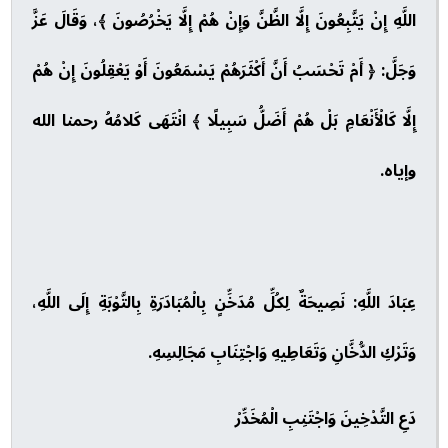
اللَّهِ إِنْ يَتَّبِعُونَ إِلَّا الظَّنَّ وَإِنْ هُمْ إِلَّا يَخْرُصُونَ ﴾، وَقَالَ عَزَّ
وَجَلَّ: ﴿ أَمْ تَحْسَبُ أَنَّ أَكْثَرَهُمْ يَسْمَعُونَ أَوْ يَعْقِلُونَ إِنْ هُمْ
إِلَّا كَالْأَنْعَامِ بَلْ هُمْ أَضَلُّ سَبِيلًا ﴾ انْتَهَى كَلامُهُ رحمنا الله
وإياه.
عِبَادَ اللَّهِ: نَصِيحَةٌ لِكُلِّ مُدَخِّنٍ بِالْمُبَادَرَةِ بِالتَّوْبَةِ إِلَى اللَّهِ،
وَتَرْكِ الدُّخَّانِ وَتَعَاطِيهِ وَاجْتِنَابِ مَجَالِسِهِ.
دَعِ التَّدْخِينَ وَاجْتَنِبِ الْمُخَدِّرْ