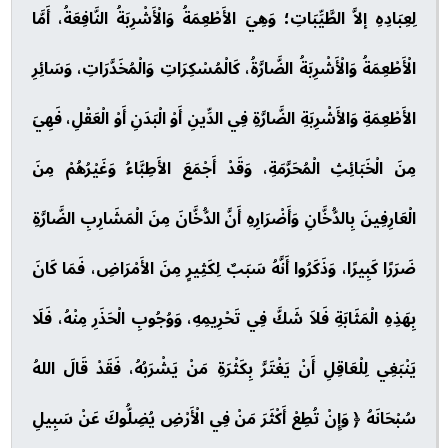
لِعِبَادِهِ إلاَّ الطَّيِّبَاتِ؛ وَهِيَ الأَطْعِمَةُ وَالْأَشْرِبَةُ النَّافِعَةُ، أَمَّا
الْأَطْعِمَةُ وَالْأَشْرِبَةُ الضَّارَّةُ، كَالْمُسْكِرَاتِ وَالْمُخَدَّرَاتِ، وَسَائِرِ
الأَطْعِمَةِ وَالأَشْرِبَةِ الضَّارَّةِ فِي الدِّينِ أَوْ الْبَدَنِ أَوْ الْعَقْلِ، فَهِيَ
مِنَ الْخَبَائِثِ الْمُحَرَّمَةِ، وَقَدْ أَجْمَعَ الأَطِبَّاءُ وَغَيْرُهُمْ مِنَ
الْعَارِفِينَ بِالدُّخَّانِ وَأَضْرَارِهِ أَنَّ الدُّخَّانَ مِنَ الْمَشَارِبِ الضَّارَّةِ
ضَرَرًا كَبِيرًا، وَذَكَرُوا أَنَّهُ سَبَبٌ لِكَثِيرٍ مِنَ الأَمْرَاضِ، فَمَا كَانَ
بِهَذِهِ الْمَثَابَةِ فَلاَ شَكَّ فِي تَحْرِيمِهِ، وَوُجُوبِ الْحَذَرِ مِنْهُ، فَلَا
يَنْبَغِي لِلْعَاقِلِ أَنْ يَغْتَرَّ بِكَثْرَةِ مَنْ يَشْرَبُهُ، فَقَدْ قَالَ اللهُ
سُبْحَانَهُ ﴿ وَإِنْ تُطِعْ أَكْثَرَ مَنْ فِي الْأَرْضِ يُضِلُّوكَ عَنْ سَبِيلِ