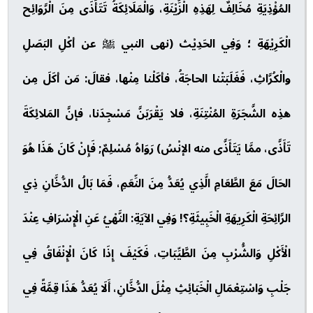
المُؤْذِيَةِ مُخَالِفٌ لِهَذِهِ الْزِّيْنَةِ، وَالْمَلَائِكَةُ تَتَأَذَى مِنَ الْرَّوَائِح
الْكَرِيْهَةِ ؛ وَفِي الحَدِيْث (نهى النبي ﷺ عن أكْلِ البَصَلِ
والْكُرَّاثِ، فَغَلَبَتْنا الحاجَةُ، فأكَلْنا مِنْها، فقالَ: مَن أكَلَ مِن
هذِه الشَّجَرَةِ المُنْتِنَةِ، فلا يَقْرَبَنَّ مَسْجِدَنا، فإنَّ المَلائِكَةَ
تَأَذَّى، ممَّا يَتَأَذَّى منه الإنْسُ) رَوَاهُ مُسْلِمٌ; فَإِنْ كَانَ هَذَا هُوَ
الحَالَ مَعَ الطَّعَامِ الَّذِي يُعَدُّ مِنَ النِّعَمِ، فَمَا بَالُ الدُّخَّانِ ذِي
الرَّائِحَةِ الْكَرِيهَةِ الْخَبِيثَةِ؟! وَفِي الآيَةِ: النَّهْيُ عَنِ الْإِسْرَافِ عِنْدَ
الْأَكْلِ وَالشُّرْبِ مِنَ الطَّيِّبَاتِ، فَكَيْفَ إِذَا كَانَ الْإِنْفَاقُ فِي
جَلْبِ وَاسْتِعْمَالِ الْخَبَائِثِ مِثْلَ الدُّخَّانِ، أَلَا يُعَدُّ هَذَا قِمَّةً فِي