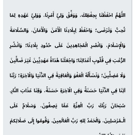
اللَّهُمَّ احْفَظْنَا بِحِفْظِكَ، وَوَفِّقْ وَلِيَّ أَمْرِنَا، وَوَلِيَّ عَهْدِهِ لِمَا
تُحِبُّ وَتَرْضَى؛ وَاحْفَظْ لِبِلَادِنَا الْأَمْنَ وَالْأَمَانَ، وَالسَّلَامَةَ
وَالْإِسْلَامَ، وَانْصُرِ الْمُجَاهِدِينَ عَلَى حُدُودِ بِلَادِنَا؛ وَانْشُرِ
الرُّعْبَ فِي قُلُوبِ أَعْدَائِنَا؛ وَاجْعَلْنَا هُدَاةً مَهْدِيِّينَ غَيْرَ ضَالِّينَ
وَلَا مُضِلِّينَ؛ وَنَسْأَلُهُ الْعَفْوَ وَالْعَافِيَةَ فِي الدُّنْيَا وَالْآخِرَةِ؛ رَبَّنَا
آتِنَا فِي الدُّنْيَا حَسَنَةً وَفِي الْآخِرَةِ حَسَنَةً، وَقِنَا عَذَابَ النَّارِ.
سُبْحَانَ رَبِّكَ رَبِّ الْعِزَّةِ عَمَّا يَصِفُونَ، وَسَلَامٌ عَلَى
الْـمُرْسَلِينَ، وَالْحَمْدُ لِلهِ رَبِّ الْعَالَمِينَ. وَقُومُوا إِلَى صَلَاتِكمْ