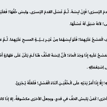
ْلِ القدمَ اليُسرَى؛ فَإِنْ لبِسَهُ، ثُـمَّ غَسَلَ القدمَ اليُسرَى، ولبسَ خُفَّهَا؛ فَعَلَي
لأنهُ سَبَقَ لَهُ غَسْلُهَا.
افِ الْمَسْحُ عَلَيْهِمَا؛ فَلَوْ لَبِسَهُمَا مِنْ غَيْـرِ نِــيَّــةٍ المسحِ عَلَيْهِمَا، ثُـ
 الْمَسْحُ عَلَيهِ إِذَا وَجَدَ الْماءَ؛ لأَنَّ لِبْسَهُ للخُفِّ هُنَا لَـمْ يَكُنْ عَلَى طَهَارَةٍ أَ
ى اِسْتِعْمَالِهِ .
َّا إِذَا أَمَرَّ يَدَيْهِ علَى الْـخُفَّيْـنِ أثنَاءَ الْغَسْلِ؛ فَلَعَلَّهُ يُـجْزِئُ.
أخرَى؛ كَمَنْ يَلبسُ الخفَّ في قدمٍ، ويجعلُ الأخرَى مكشوفةً، إلا إذَا كانتْ الَّتِ