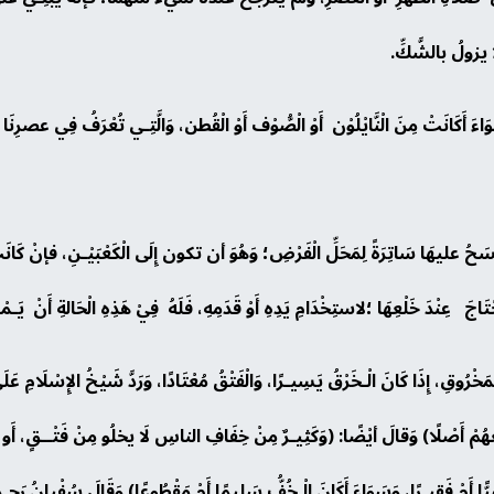
َا يزولُ بالشَّكِّ.
 أَكَانَتْ مِنَ الْنَّايْلُوْن أَوْ الْصُّوْف أَوْ الْقُطن، وَالَّتِـي تُعْرَفُ فِي عصرِنَا
حُ عليهَا سَاتِرَةً لِمَحَلِّ الْفَرْضِ؛ وَهُوَ أن تكون إِلَى الْكَعْبَيْـنِ، فإنْ كَانَت
َحْتَاجَ عِنْدَ خَلْعِهَا ؛لاستِخْدَامِ يَدِهِ أَوْ قَدَمِهِ، فَلَهُ فِيْ هَذِهِ الْحَالةِ أَنْ يَـ
مَخْرُوقِ، إِذَا كَانَ الْـخَرْقُ يَسِيـرًا، وَالْفَتْقُ مُعْتَادًا، وَرَدَّ شَيْخُ الإِسْلَامِ عَل
عَهُمْ أَصْلًا) وَقالَ أيْضًا: (وَكَثِيـرٌ مِنْ خِفَافِ الناسِ لَا يخلُو مِنْ فَتْــقٍ، أَو خ
َنِيًّا أَمْ فَقِيـرًا، وَسَوَاءَ أَكَانَ الْـخُفُّ سَلِيمًا أَمْ مَقْطُوعًا) وَقَالَ سُفْيانُ رَحِـم