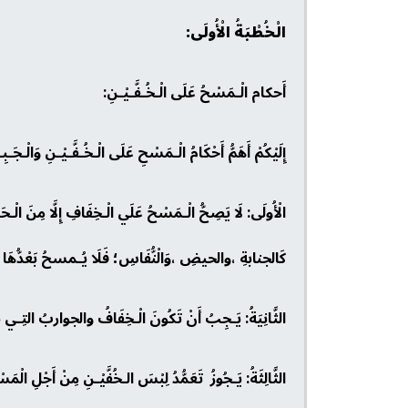
الْخُطْبَةُ الْأُولَى:
أَحكام الْـمَسْحُ عَلَى الْـخُـفَّـيْـنِ:
إِلَيْكُمْ أَهَمُّ أَحْكَامُ الْـمَسْحِ عَلَى الْـخُـفَّـيْـنِ وَالْـجَ
الْأُولَى: لَا يَصِحُّ الْـمَسْحُ عَلَي الْـخِفَافِ إِلَّا مِنَ الْـ
كَالجنابةِ ،والحيضِ ،وَالْنُّفَاسِ؛ فَلَا يُـمسحُ بَعْدُّهَا ،بَلْ ل
الثَّانِيَةُ: يَـجِبُ أَنْ تَكُونَ الْـخِفَافُ والجواربُ التِـي يُـمْسَ
الثَّالِثَةُ: يَـجُوزُ تَعَمُّدُ لِبْسَ الـخُفَّيْـنِ مِنْ أَجْلِ الْم