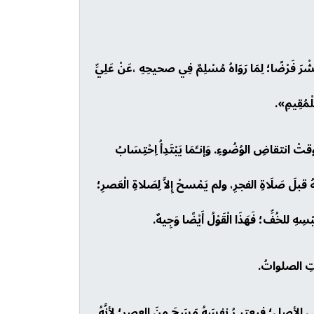
 عَشْرَ فَرْضًا؛ لِمَا رَوَاهُ مُسْلِمٌ فِي صحيحِهِ ،عَنْ عَلِيِّ
ِلْمُقِيمِ».
ْ انتقاضِ الوُضُوءِ. وَإنـَّمَا يَبْتَدِأُ اِحْتِسَابُ
ّهُ قبلَ صَلَاةِ الفجرِ، ولم يَمْسحْ إِلاَّ لِصَلاةِ الْعَصرِ؛
هِ للخُفِّ؛ فَهَذَا الْقَوْلُ أَيْضًا وَجِيهٌ.
رَتِ الصلواتُ.
ِـي عَلَى الأصلِ؛ فيعتبـرُ نفسَهُ مَسَحَ منَ العصرِ؛ لأنَّهُ