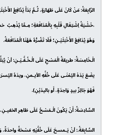
الرَّابِعَةُ: مَنْ كَانَ عَلَى طَهَارَةٍ، ثُـمَّ بَدَأَ يُدُافِعُ الأَخْبَ
،خَشْيَةُ اِشْتِغَالِ قَلْبِهِ بِالْمُدَافَعَةِ؛ مِـمَّا يُذْهِبُ خشوع
وَهُوَ يُدَافِعُ الأَخْبَثَيْـنِ؛ فَلَا تَضُرُّهُ هَهُنَا الْمُدَافَعَةُ.
الْـخَامِسَةُ: طريقةُ الْمَسْحِ عَلَى الْـخُـفَّـيْـنِ: أنْ يُبَ
يضَعَ يَدَهْ اليُمْنَـى عَلَى خُفِّهِ الأيـمنِ، ويدَهُ اليُس
فَهُوَ جَائِزٌ بيدٍ وَاحِدَةٍ، أَو باليدَيْنِ).
السَّادِسَةُ: أَنْ يَكُونَ الْـمَسْحُ عَلَى ظاهِرِ الخفيـنِ، 
السَّابِعَةُ.: أنْ يَـمسحَ عَلَى خُفَّيْهِ مَسْحَةً واحدَةً، وَل