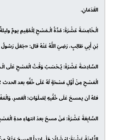
القَدَمَانِ.
الْـخَامِسَةَ عَشْرَةَ: مُدَّةُ الْـمَسْحِ لِلْمُقِيمِ يومٌ وليلةٌ؛
بْنِ أَبِي طَالِبٍ، رَضِيَ اللَّهُ عَنْهُ قال: «جَعَلَ رَسُولُ اللهِ صَل
السَّادِسَةَ عَشْرَةَ: يُـحْسَبُ وَقْتُ الْمَسْحِ عَلَى الْـخ
الْمَسْحِ مِنْ أَوَّلِ مَسْحَةٍ لَهُ عَلَى خُفِّهِ بعد الحدث ؛ ف
فلهُ أن يمسحَ عَلَى خُفَّيهِ لِصَلَوَاتِ: الَعَصرِ، وَالْمَغْربِ
السَّابِعَةَ عَشْرَةَ: مَنْ مسحَ بعدَ انتهاءِ مدةِ الْمَسْح
الثَّامِنَةَ عَشْرَةَ: لوْ شَكَّ: هَلْ ابتدأَ المسحَ مَثَلاً م