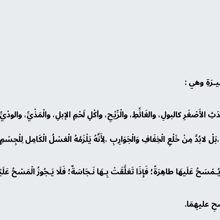
ـبِـيـرَةِ وهي :
حَدَثِ الأَصْغَرِ كالبولِ، والغَائِّطِ، والْرِّيْحِ، وأكْلِ لَحْمِ الإبلِ، والْمَذْيِّ، والودْيِّ
ابُدَّ مِنْ خَلْعِ الْخِفَافِ وَالْجَوَارِبِ ،لِأَنَّهُ يَلْزَمُهُ الْغسْلُ الْكَامِل لِلْجِسْمِ 
حُ عَلَيهَا طاهِرَةً؛ فَإِذَا تَعَلَّقَتْ بِـهَا نَـجَاسَةٌ؛ فَلَا يَـجُوزُ الْمَسْحُ عَلَيْهَا، إِل
َسْحِ عليهِمَا.