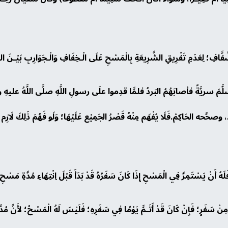
ّفَّافِ؛ لِعَدَمِ تَفْرِيقِ الشَّرِيعَةِ بِالْمَسْحِ عَلَى الْـخِفَافِ وَالْـجَوَارِبِ بَيْـنَ الش
 وسلَّمَ سريَّةً فأصابَهُمُ البَردُ فلمَّا قدِموا علَى رسولِ اللَّهِ صلَّى اللَّهُ 
حَّحه الحَاكِمْ.فَلَا يُفْهَم مِنْهُ قَصْرُ الجَمِيْع عَلَيْهَا؛ وَلَو فَهُمَ ذَلِكَ لَازِم مِنْ
هُ أَنْ يَسْتَمِرَّ فِي الْمَسْحِ إِذَا كَانَ سَفَرُهُ قَدْ بَدَأَ قَبْلَ اِنْتِهَاءِ مُدَّةِ مَسْحِ 
ِنْ سَفَرٍ؛ فَإِنْ كَانَ قَدْ أَتَـمَّ يَوْمًا فِي سَفَرِهِ؛ فَلَيْسَ لَهُ الْمَسْحُ؛ لأَنَّ مُدَ