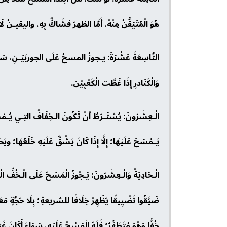
هُوَ الْمُتَيَقَّنُ مِنْهُ، أَمَّا الظهرُ فشَاكٌّ بِهِ، واليقيـنُ ل
التَّاسِعَةَ عَشْرَةَ: يـجوزُ المسحُ عَلَى الجوربَيْـنِ، سَوَاءَ
وَالْكَنَادرِ إِذَا غَطَّت الْكَعْبِيْن.
الْـعِشْرُونَ: يُشتَـرَطُ أنْ تَكُونَ الـخِفَافُ التِـي يُـمْسَ
يَـمْسَحَ عَلَيْهَا؛ إِلَّا إِذَا كَانَ يَشُقُّ عَلَيْهِ خَلْعُهَا؛ وي
الْـحَادِيَةُ وَالْـعِشْرُونَ: يَـجُوزُ الْمَسْحُ عَلَى الْـخُفِّ الْ
ضَيَّقُوا تَضْيِيقًا يُظْهِرُ خِلَافًا للشريعةِ؛ بِلَا حُجَّةٍ مَ
خُفًّا وَهُوَ مُتَطَهِّرٌ؛ فَلَهُ الْمَسْحُ عَلَيْهِ، سَوَاءَ أَكَانَ غ