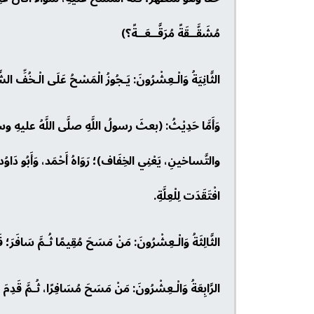
مُشَقَّــقَةً مُرَقَّــعَــةً؟)
الثَّانِيَةُ وَالْـعِشْرُونَ: يَـجُوزُ الْمَسْحُ عَلَى الْـخُفِّ الشَ
وَأَمَّا حَدِيْثُ: (بعثَ رسولُ اللَّهِ صلَّى اللَّهُ عليهِ
والتَّساخينِ، يَعْنِي الخِفَاف)؛ رَوَاهُ أَحْمَد، وَأَبُو دَاوُد، وص
افْتَقَدَت لِلْعِلَّةِ.
الثَّالِثَةُ وَالْـعِشْرُونَ: مَنْ مَسَحَ مُقِيمًا ثُـمَّ سَافَرَ؛ فَلَ
الرَّابِعَةُ وَالْـعِشْرُونَ: مَنْ مَسَحَ مُسَافِرًا، ثُـمَّ قَدِمَ م