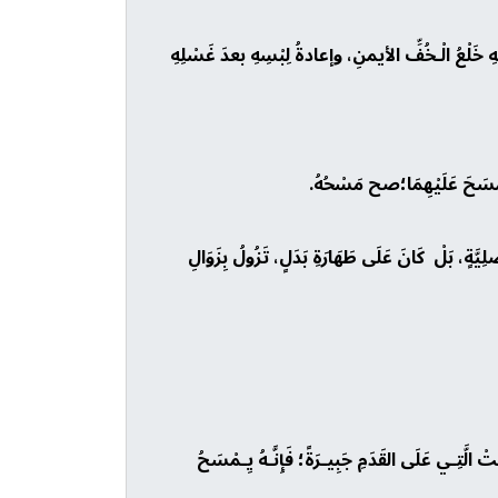
ْهِ خَلْعُ الْـخُفِّ الأيمنِ، وإعادةُ لِبْسِهِ بعدَ غَسْلِهِ
مَّ مَسَحَ عَلَيْهِمَا؛صح مَسْحُهُ.
صْلِيَّةٍ، بَلْ كَانَ عَلَى طَهَارَةِ بَدَلٍ، تَزُولُ بِزَوَالِ
ـي عَلَى القَدَمِ جَبِيـرَةً؛ فَإِنَّـهُ يِـمْسَحُ