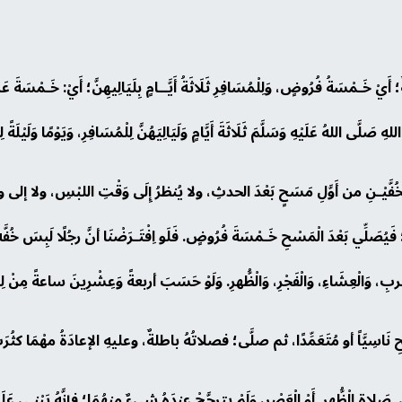
 أَيْ خَـمْسَةُ فُرُوضٍ، وَلِلْمُسَافِرِ ثَلَاثَةُ أَيَّــامٍ بِلَيَالِيهِنَّ؛ أَيْ: خَـمْسَةَ
َّى اللهُ عَلَيْهِ وَسَلَّمَ ثَلَاثَةَ أَيَّامٍ وَلَيَالِيَهُنَّ لِلْمُسَافِرِ، وَيَوْمًا وَلَيْلَةً ل
ُفَّيْـنِ من أَوَّلِ مَسَحٍ بَعْدَ الحدثِ، ولا يُنظرُ إِلَى وَقْتِ اللبْسِ، ولا إلى وقت
َيُصَلِّي بَعْدَ الْمَسْحِ خَـمْسَةَ فُرُوضٍ. فَلَو اِفْتَـرَضْنَا أنَّ رجُلًا لَبِسَ خُفَ
، وَالْعِشَاءِ، وَالْفَجْرِ، وَالْظُّهرِ. وَلَوْ حَسَبَ أربعةً وَعِشْرِينَ ساعةً مِنْ لِبْسِ
ِ نَاسِيَّاً أو مُتَعَمِّدًا، ثم صلَّى؛ فصلاتُهُ باطلةٌ، وعليهِ الإعادَةُ مهْمَا كثُ
ِنْ صَلاةِ الْظُّهرِ أَوْ الْعَصْرِ، وَلَمْ يترجَّحْ عندَهُ شيءٌ منهُمَا؛ فإنَّهُ يَبْن