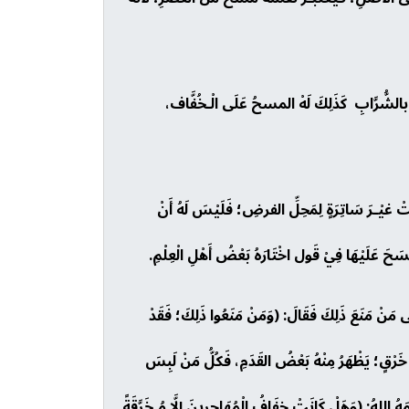
 بالشُّرَّابِ كَذَلِكَ لَهْ المسحُ عَلَى الْـخُفَّاف،
ْ غيْـرَ سَاتِرَةٍ لِمَحِلِّ الفرضِ؛ فَلَيْسَ لَهُ أَنْ
مْسَحَ عَلَيْهَا فِيْ قَول اخْتَارَهُ بَعْضُ أَهْلِ الْعِلْمِ.
َى مَنْ مَنَعَ ذَلِكَ فَقَالَ: (وَمَنْ مَنَعُوا ذَلِكَ؛ فَقَدْ
َرْقٍ؛ يَظْهَرُ مِنْهُ بَعْضُ القَدَمِ، فَكُلُّ مَنْ لَبِسَ
َهُ اللهُ: (وَهَلْ كَانَتْ خِفَافُ الْمُهَاجِرِينَ إِلَّا مُـخَرَّقَةً