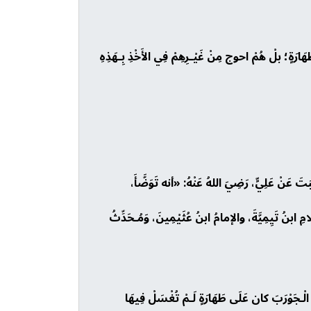
َارَةٍ؛ بلْ هُمْ احوج مِنْ غَيْـرِهِمْ فِي الأَخْذِ بِـهَذِهِ
َبَتَ عَنْ عَلِيٍّ، رَضِيَ اللهُ عَنْهُ: «أنه تَوَضَّأَ،
ُ تَيِمِيَّةَ، والإمامُ ابنُ عُثَيْمِينَ، وَمُـحَدِّثُ
وِ الْـجَوْرَبَ كان عَلَى طَهَارَةٍ لَـمْ تُغْسَلْ فِيهَا