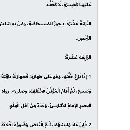
عَلَيْهَـا كَجَبِيـرَةٍ، لَا كَخُفٍّ.
الثَّالِثَةَ عَشْرَةَ: يـجوزُ للمُستحَاضَةِ، ومَنْ بِهِ سَلَسُ 
الرُّخَصِ.
الرَّابِعَةَ عَشْرَةَ:
1-إذَا نَزَعَ خُفَّيْهِ، وَهُو عَلَى طَهَارَةٍ؛ فَطَهَارَتُهُ بَاقِ
وَمَسَحَ، ثُمَّ أَقَامَ الْمُؤَذِّنُ فَخَلَعَهُمَا وصلى»، رو
العصرِ الإمامُ الألبَانِــيُّ، وَعَدَدٌ مِنْ أَهْلِ الْعِلْمِ.
2-فَإِنْ عَادَ وَلَبِسَهُمَا، ثُـمَّ اِنْتَقَضَ وُضُوؤُهُ؛ فَلَابُ