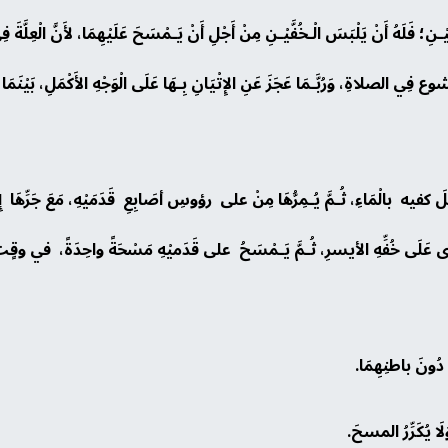
ثَيْـنِ؛ فَلَهُ أَنْ يَلْبَسَ الْـخُفَّيْـنِ مِنْ أَجْلِ أَنْ يَـمْسَحَ عَلَيْهِمَا، لأَنَّ الْعِلَّةَ ف
 فِي الصلاةِ، وَرُبَّـمَا عَجَزَ عَنِ الإِتْيَانِ بِـهَا عَلَى الْوَجْهِ الأَكْمَلِ، بَيْنَمَا هَذِ
لِّلَ كفيه بالْمَاءِ، ثُـمَّ يُـمِرُّهَا مِنْ على رؤوسِ أصَابِعِ قَدَمَيْهِ، مَعَ جَرِّهَا إ
رَى عَلَى خُفِّهِ الأيسرِ، ثُـمَّ يَـمْسَحُ على قَدَميْهِ مَسْحَةً واحِدَةً، في وقٍت 
دُونَ باطنِهِمَا.
َا يُكَرِّرُ المسحَ.