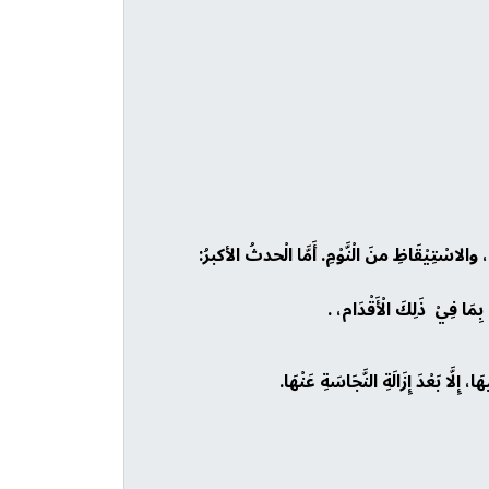
، والاسْتِيْقَاظِ منَ الْنَّوْمِ. أَمَّا الْحدثُ الأكبرُ:
بِمَا فِيْ ذَلِكَ الْأَقْدَام، .
َّا بَعْدَ إِزَالَةِ النَّجَاسَةِ عَنْهَا.