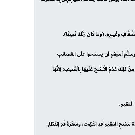
َّفَّافِ وغَيْـرِهِ، (وَمَا كَانَ رَبُّكَ نَسِيًّا).
عليهِ وسلَّمَ أمرَهُم أن يمسَحوا علَى العَصائبِ
 ذَلِكَ عَدَمُ النَّسْخ عَلَيْهَا بِالْصَّيْفِ؛ لِأَنَّهَا
الْمُقِيمِ.
ّةَ مَسْحِ الْمُقِيمِ قَدِ انتَهَتْ، وَسَفَرُهُ قَدِ اِنْقَطَعَ.