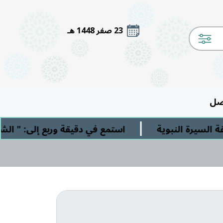
23 صفر 1448 هـ
صل
|
نبوية
استمع في دقيقة وربع إلى: " الشرك الأصغر