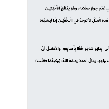
ِي عَدَمِ جَوَازِ صَلَاتِهِ، وَهُوَ يُدَافِعُ الأَخْبَثَيْـِن
هِ الْعِلَلُ لَا ُتوجَدُ فِي االْـخُفَّيْـنِ إِذَا لَبِسَهُمَا
ِلَى بِدَايَةِ سَاقِهِ خَطًّا بِأَصابِعِهِ، والأفضلُ أنْ
وَاحِدٍ. وقَالَ أحمدُ رحِـمَهُ اللهُ: (وكيفَمَا فَعَلْتَ؛