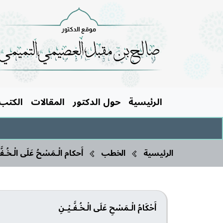
الرئيسية
حول الدكتور
المقالات
الكتب
الرئيسية
الخطب
أَحكام الْـمَسْحُ عَلَى الْـخُـفَّ
أَحْكَامُ الْـمَسْحِ عَلَى الْـخُـفَّـيْـنِ