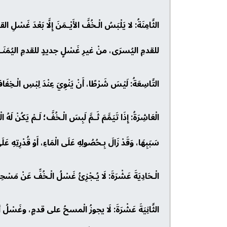
الثَّامِنَةُ: لا يَلْبَسُ الْـخُفَّ الأَيْـمَنَ إِلَّا بَعْدَ غَس
للقدمِ اليُسرَى، منْ غيرِ غَسْلٍ جديدٍ للقدمِ اليُمَنَـى؛ 
التَّاسِعَةُ: لَيْسَ شَرْطًا، أَنْ يَنْوِيَ عِنْدَ لِبْسِ الْـخِفَ
الْعَاشِرَةُ: إِذَا تَيَمَّمَ ثَـمَّ لَبِسَ الْـخُفَّ؛ لَـمْ يَكُنْ لَهُ
سَبَبِهَا، وَقَدْ زَالَ بِـحُصُولِهِ عَلَى الْمَاءِ، أَوْ قُدْرِتِهِ عَلَ
الْـحَادِيَةَ عَشْرَةَ: لَا يُـجْزِئُ غَسْلُ الْـخُفِّ عَنْ مَسْحِهِ؛ إِل
الثَّانِيَةَ عَشْرَةَ: لَا يجوزُ الْمسحُ على قدمٍ، وغَسْلُ 