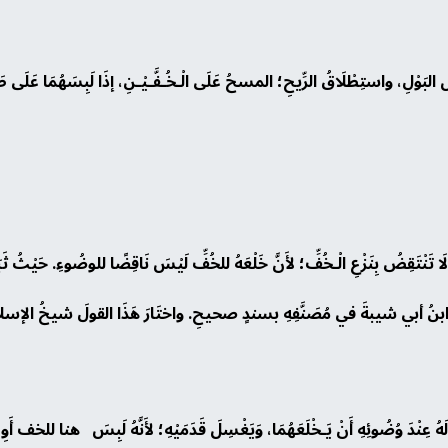
البَوْلِ، واستِطْلَاقُ الرِّيحِ؛ المسحُ عَلَى الْـخُـفَّـيْـنِ، إذَا لَبِسَهُمَا عَلَى طَه
يَهٌ لَا تَنْتَقِضُ بِنَزْعِ الْـخُفِّ؛ لأَنَّ خَلْعَهُ للخُفِّ لَيْسَ نَاقِضًا للوضُوءِ. حَيْثُ ث
اه ابنُ أبي شيبةَ في مُصَنَّفِهِ بسندٍ صحيحِ. واختَارَ هَذَا القولَ شيخُ الإسلامِ ابن
دَّ لَهُ عِنْدَ وُضُوئِهِ أَنْ يَـخْلَعَهُمَا، وَيَغْسِلَ قَدَمَيْهِ؛ لأَنَّهُ لَبِسَ هنا للخف أَ