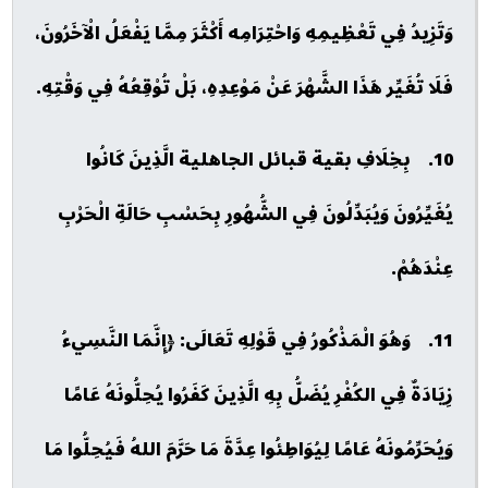
وَتَزِيدُ فِي تَعْظِيمِهِ وَاحْتِرَامِه أَكْثَرَ مِمَّا يَفْعَلُ الْآخَرُونَ،
فَلَا تُغَيِّر هَذَا الشَّهْرَ عَنْ مَوْعِدِهِ، بَلْ تُوْقِعُهُ فِي وَقْتِهِ.
10. بِخِلَافِ بقية قبائل الجاهلية الَّذِينَ كَانُوا
يُغَيِّرُونَ وَيُبَدِّلُونَ فِي الشُّهُورِ بِحَسْبِ حَالَةِ الْحَرْبِ
عِنْدَهُمْ.
11. وَهُوَ الْمَذْكُورُ فِي قَوْلِهِ تَعَالَى: ﴿إِنَّمَا النَّسِيءُ
زِيَادَةٌ فِي الكُفْرِ يُضَلُّ بِهِ الَّذِينَ كَفَرُوا يُحِلُّونَهُ عَامًا
وَيُحَرِّمُونَهُ عَامًا لِيُوَاطِئُوا عِدَّةَ مَا حَرَّمَ اللهُ فَيُحِلُّوا مَا