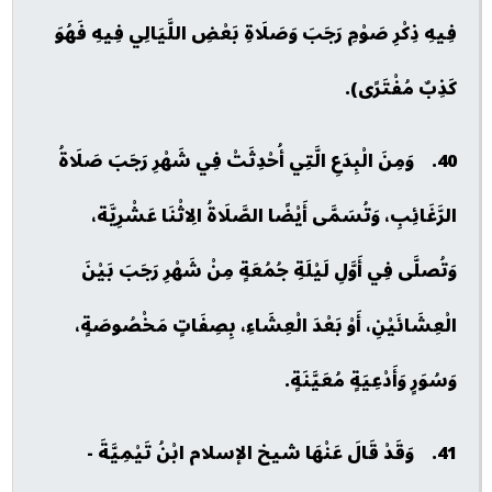
فِيهِ ذِكْرِ صَوْمِ رَجَبَ وَصَلَاةِ بَعْضِ اللَّيَالِي فِيهِ فَهُوَ
كَذِبٌ مُفْتَرًى).
40. وَمِنَ الْبِدَعِ الَّتِي أُحْدِثَتْ فِي شَهْرِ رَجَبَ صَلَاةُ
الرَّغَائِبِ، وَتُسَمَّى أَيْضًا الصَّلَاةُ الِاثْنَا عَشْرِيَّة،
وَتُصلَّى فِي أَوَّلِ لَيْلَةِ جُمُعَةٍ مِنْ شَهْرِ رَجَبَ بَيْنَ
الْعِشَائَيْنِ، أَوْ بَعْدَ الْعِشَاءِ، بِصِفَاتٍ مَخْصُوصَةٍ،
وَسُوَرٍ وَأَدْعِيَةٍ مُعَيَّنَةٍ.
41. وَقَدْ قَالَ عَنْهَا شيخ الإسلام ابْنُ تَيْمِيَّةَ -