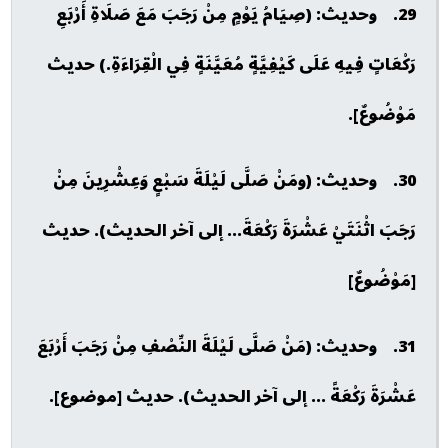
29. وحديث: (صِيَامُ يَوْمٍ مِنْ رَجَبَ مَعَ صَلَاةِ أَرْبَعِ
رَكْعَاتٍ فِيهِ عَلَى كَيْفِيَّةٍ مُعَيَّنَةٍ فِي الْقِرَاءَةِ.) حديث
مَوْضُوعٌ].
30. وحديث: (ومَنْ صَلَّى لَيْلَةَ سَبْعٍ وَعِشْرِينَ مِنْ
رَجَبَ اثْنَتَيْ عَشْرَةَ رَكْعَةَ... إلى آخر الحديث). حديث
[مَوْضُوعٌ]
31. وحديث: (مَنْ صَلَّى لَيْلَةَ النِّصْفِ مِنْ رَجَبَ أَرْبَعَ
عَشْرَةَ رَكْعَةً ... إلى آخر الحديث). حديث [موضوع].