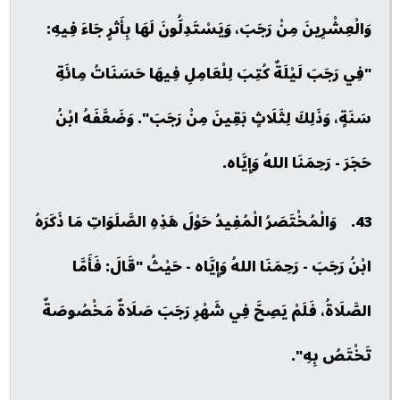
وَالْعِشْرِينَ مِنْ رَجَبَ، وَيَسْتَدِلُّونَ لَهَا بِأَثرٍ جَاءَ فِيهِ:
"فِي رَجَبَ لَيْلَةٌ كُتِبَ لِلْعَامِلِ فِيهَا حَسَنَاتُ مِائَةِ
سَنَةٍ، وَذَلِكَ لِثَلَاثٍ بَقِينَ مِنْ رَجَبَ". وَضَعَّفَهُ ابْنُ
حَجَرَ - رَحِمَنَا اللهُ وَإِيَّاه.
43. وَالْمُخْتَصَرُ الْمُفِيدُ حَوْلَ هَذِهِ الصَّلَوَاتِ مَا ذَكَرَهُ
ابْنُ رَجَبَ - رَحِمَنَا اللهُ وَإِيَّاه - حَيْثُ "قَالَ: فَأَمَّا
الصَّلَاةُ، فَلَمْ يَصِحَّ فِي شَهْرِ رَجَبَ صَلَاةٌ مَخْصُوصَةٌ
تَخْتَصُ بِهِ".