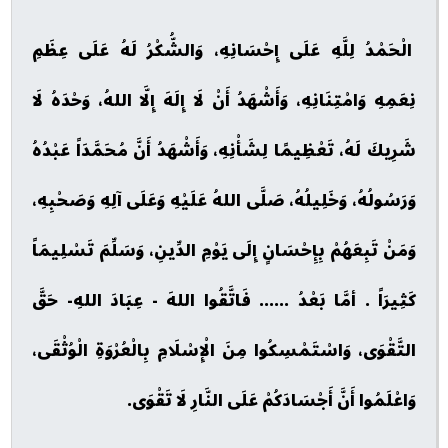
الْحَمْدُ لِلَّهِ عَلَى إِحْسَانِهِ، وَالشُّكْرُ لَهُ عَلَى عِظَمِ
نِعَمِهِ وَامْتِنَانِهِ، وَأَشْهَدُ أَنْ لَا إِلَهَ إِلَّا اللهُ، وَحْدَهُ لَا
شَرِيكَ لَهُ، تَعْظِيمًا لِشَأْنِهِ، وَأَشْهَدُ أَنَّ مُحَمَّدَاً عَبْدُهُ
وَرَسُولُهُ، وَخَلِيلُهُ، صَلَّى اللهُ عَلَيْهِ وَعَلَى آلِهِ وَصَحْبِهِ،
وَمَنْ تَبِعَهُمْ بِإِحْسَانٍ إِلَى يَوْمِ الدِّينِ، وَسَلِّمَ تَسْلِيمَاً
كَثِيرَاً . أمَّا بَعْدُ ...... فَاتَّقُوا اللهَ - عِبَادَ اللهِ- حَقَّ
التَّقْوَى، وَاسْتَمْسِكُوا مِنَ الْإِسْلَامِ بِالْعُرْوَةِ الْوُثْقَى،
وَاعْلَمُوا أَنَّ أَجْسَادَكُمْ عَلَى النَّارِ لَا تَقْوَى.