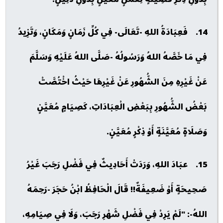
14. فَعِبَادَةُ اللهِ -تَعَالَى- فِي كُلِّ زَمَانٍ وَمَكَانٍ، وَتَزِيدُ
فِي مَا خَصَّهُ اللهُ وَرَسُولُهُ -صَلَّى اللهُ عَلَيْهِ وَسَلَّمَ
عَنْ غَيْرِهِ مِنَ الشُّهُورِ عَنْ غَيْرِهَا حَيْثُ اخْتُصَّتْ
بَعْضُ الشُّهُورِ بِبَعْضِ الْعِبَادَاتِ، كَصِيَامٍ مُعَيَّنٍ
وَصَلَاةٍ مُعَيَّنَةٍ أَوْ ذِكْرٍ مُعَيَّنٍ.
15. عبَادَ اللهِ، وَرَدَتْ أَحَادِيثٌ فِي فَضْلِ رَجَبَ غَيْرُ
صَحِيحَةٍ أَوْ ضَعِيفَةٌ!! قَالَ الْحَافِظُ ابْنُ حَجَرَ -رَحِمَهُ
اللهُ-: "لَمْ يَرِدْ فِي فَضْلِ شَهْرِ رَجَبَ، وَلَا فِي صِيَامِهِ،