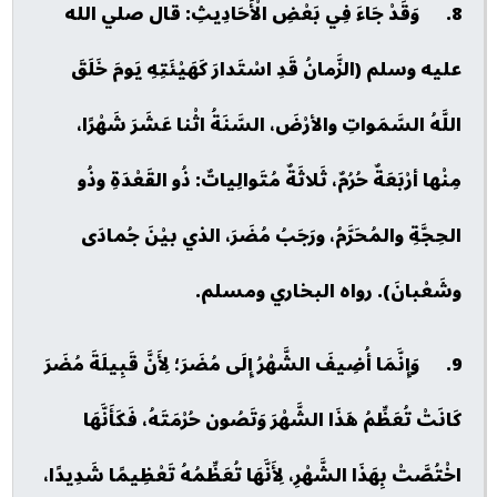
8. وَقَدْ جَاءَ فِي بَعْضِ الْأَحَادِيثِ: قال صلي الله
عليه وسلم (الزَّمانُ قَدِ اسْتَدارَ كَهَيْئَتِهِ يَومَ خَلَقَ
اللَّهُ السَّمَواتِ والأرْضَ، السَّنَةُ اثْنا عَشَرَ شَهْرًا،
مِنْها أرْبَعَةٌ حُرُمٌ، ثَلاثَةٌ مُتَوالِياتٌ: ذُو القَعْدَةِ وذُو
الحِجَّةِ والمُحَرَّمُ، ورَجَبُ مُضَرَ، الذي بيْنَ جُمادَى
وشَعْبانَ). رواه البخاري ومسلم.
9. وَإِنَّمَا أُضِيفَ الشَّهْرُ إِلَى مُضَرَ؛ لِأَنَّ قَبِيلَةَ مُضَرَ
كَانَتْ تُعَظِّمُ هَذَا الشَّهْرَ وَتَصُون حُرْمَتَهُ، فَكَأَنَّهَا
اخْتُصَّتْ بِهَذَا الشَّهْرِ، لِأَنَّهَا تُعَظِّمُهُ تَعْظِيمًا شَدِيدًا،