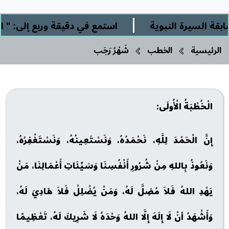
|
يرة النبوية
استمع في دقيقة وربع إلى: " الشرك 
الرئيسية
الخطب
شَهْرُ رَجَب
الْخُطْبَةُ الْأُولَى:
إِنَّ الْحَمْدَ لِلَّهِ، نَحْمَدُهُ، وَنَسْتَعِينُهُ، وَنَسْتَغْفِرُهُ،
وَنَعُوذُ بِاللهِ مِنْ شُرُورِ أَنْفُسِنَا وَسَيِّئَاتِ أَعْمَالِنَا، مَنْ
يَهْدِ اللهُ فَلاَ مُضِلَّ لَهُ، وَمَنْ يُضْلِلْ فَلاَ هَادِيَ لَهُ،
وَأَشْهَدُ أنْ لَا إِلَهَ إِلَّا اللهُ وَحْدَهُ لَا شَرِيكَ لَهُ، تَعْظِيمًا