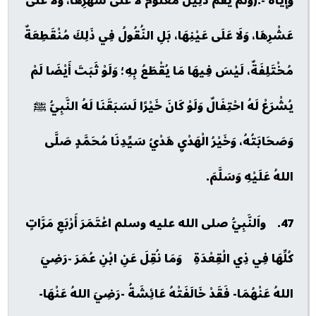
وَإِيَّاه -:(وَلَمْ يَقُمْ دَلِيلٌ مَعْلُومٌ لَا عَلَى شَهْرِهَا، وَلَا عَلَى
عَشْرِهَا، وَلَا عَلَى عَيْنِهَا، بَلِ النُّقُولُ فِي ذَلِكَ مُنْقَطِعَةٌ
مُخْتَلِفَةٌ، لَيْسَ فِيهَا مَا يُقْطَعُ بِهِ؛ وَلَوْ ثَبَتَ أَيْضَا لَمْ
يُشْرَعْ لَهُ احْتِفَالٌ وَلَوْ كَانَ خَيْرًا لَسَبَقَنَا لَهُ النَّبِيُّ ﷺ
وَصَحَابَتُهُ، وَخَيْرُ الْهَدْيِ هَدْيُ سَيِّدِنَا مُحَمَّدٍ صَلَّى
اللهُ عَلَيْهِ وَسَلَّمَ.
47. واَلنَّبِيُّ صلى الله عليه وسلم اعْتَمَرَ أَرْبَعِ مَرَّاتٍ
كُلِّهَا فِي ذِي الْقِعْدَةِ وَمَا نُقِلَ عَنِ ابْنِ عُمَرَ -رَضِيَ
اللهُ عَنْهُمَا- فَقَدْ خَالَفَتْهُ عَائِشَةُ -رَضِيَ اللهُ عَنْهَا-