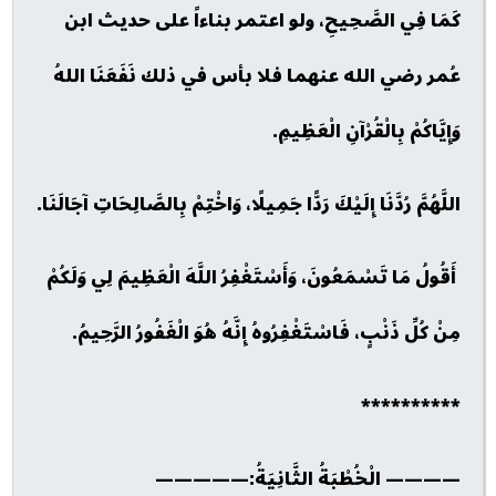
كَمَا فِي الصَّحِيحِ، ولو اعتمر بناءاً على حديث ابن
عُمر رضي الله عنهما فلا بأس في ذلك نَفَعَنَا اللهُ
وَإِيَّاكُمْ بِالْقُرْآنِ الْعَظِيمِ.
اللَّهُمَّ رُدَّنَا إِلَيْكَ رَدًّا جَمِيلًا، وَاخْتِمْ بِالصَّالِحَاتِ آجَالَنَا.
أَقُولُ مَا تَسْمَعُونَ، وَأَسْتَغْفِرُ اللَّهَ الْعَظِيمَ لِي وَلَكُمْ
مِنْ كُلِّ ذَنْبٍ، فَاسْتَغْفِرُوهُ إِنَّهُ هُوَ الْغَفُورُ الرَّحِيمُ.
**********
———— الْخُطْبَةُ الثَّانِيَةُ:—————