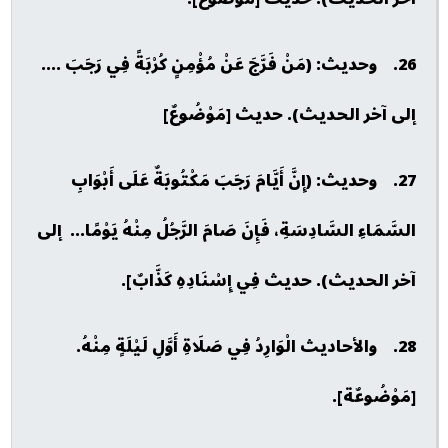
26. وحديث: (مَنْ فَرَّجَ عَنْ مُؤْمِنٍ كُرْبَةً فِي رَجَبَ ....
إلى آخر الحديث). حديث [مَوْضُوعٌ]
27. وحديث: (إِنَّ أَيَّامَ رَجَبَ مَكْتُوبَةٌ عَلَى أَبْوَابِ
السَّمَاءِ السَّادِسَةِ، فَإِنَ صَامَ الرَّجُلُ مِنْهُ يَوْمًا... إلى
آخر الحديث). حديث فِي إِسْنَادِهِ كَذَّابٌ].
28. والأحاديث الْوَارِدُ فِي صَلَاةِ أَوَّلِ لَيْلَةٍ مِنْهُ.
[مَوْضُوعٌة].