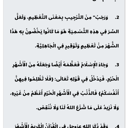
2. وَرَجَبُ" مِنَ التَّرْجِيبِ بِمَعْنَى التَّعْظِيمِ، وَلَعَلَّ
السِّرَ فِي هِذِهِ التَّسْمِيَةِ هُوَ مَا كَانُوا يَخُصُّونُ بِهِ هَذَا
الشَّهْرَ مِنْ تَعْظِيمٍ وَتَوْقِيرٍ فِي الْجَاهِلِيَّةِ.
3. وَجَاءَ الْإِسْلَامُ فَعَظَّمَهُ أَيْضًا وَجَعَلَهُ مِنَ الْأَشْهُرِ
الْحُرُمِ، فَيَدْخُلُ فِي قَوْلِهِ تَعَالَى: {فَلَا تَظْلِمُوا فِيهِنَّ
أَنْفُسَكُمْ} فَالذَّنْبُ فِي الْأَشْهُرِ الْحُرُمِ أَعْظَمُ مِنْ غَيْرِهِ،
وَلَا نَزِيدُ عَلَى مَا شَرَّعَ اللهُ لَنَا وَلَا نُنْقِصْ.
4. وَقَدْ ذَكَرَ الله عزوجل في الْقُرْآنُ الْكَرِيمُ الْأَشْهُرَ