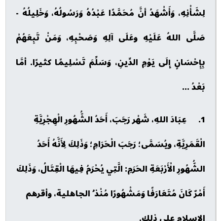
لِشَأْنِهِ، وَأَشْهَدُ أنَّ مُحَمَّدًا عَبْدُهُ وَرَسُولُهُ، وَخَلِيلُهُ -
صَلَّى اللهُ عَلَيْهِ وعَلَى آلِهِ وَصَحْبِهِ، وَمَنْ تَبِعَهُمْ
بِإِحْسَانٍ إِلَى يَوْمِ الدِّينِ، وَسَلِّمَ تَسْلِيمًا كثيرًا. أمَّا
بَعْدُ ...
1. عِبَادَ اللهِ، شَهْر رَجَبَ، أَحَدُ الشُّهُورِ الْهِجْرِيَّةِ
الْقَمَرِيَّةِ، ويُسَمَّى؛ رَجَبَ الْحَرَامِ؛ وَذَلِكَ لِأَنَّهُ أَحَدُ
الشُّهُورِ الْأَرْبَعَةِ الحَرَمِ: الَّتِي يُحْرَمُ فِيهَا الْقِتَالُ، وَذَلِكَ
أَمْرٌ كَانَ مُتَعَارَفًا وَمَشْهُورًا مُنْذ ُ الجاهلية، وأقرهم
الإسلام على ذلك.