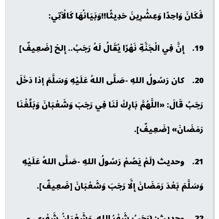
فَكَانَ وَاحِدًا وَعِشْرِينَ حَدِيثًا!!وَبَيَانُهَا كَالْآتِي:
19. إِنَّ فِي الْجَنَّةِ نَهْرًا يُقَالُ لَهُ رَجَبُ.. إِلخ [ضَعِيفٌ]
20. كان رَسُولُ اللهِ -صَلَّى اللهُ عَلَيْهِ وَسَلَّمَ إذا دَخَلَ
رَجَبُ قَالَ: «اللَّهُمَّ بَارِكْ لَنَا فِي رَجَبَ وَشَعْبَانَ وَبَلِّغْنَا
رَمَضَانَ» [ضَعِيفٌ].
21. وحديث (لَمْ يَصُمْ رَسُولُ اللهِ -صَلَّى اللهُ عَلَيْهِ
وَسَلَّمَ بَعْدَ رَمَضَانَ إِلَّا رَجَبَ وَشَعْبَانَ [ضَعِيفٌ].
22. وحديث: (رَجَبُ شَهْرُ اللهِ، وَشَعْبَانُ شَهْرِي، و