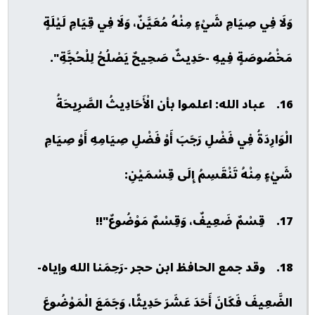
وَلَا فِي صِيَامِ شَيْءٍ مِنْهُ مُعَيَّنٌ، وَلَا فِي قِيَامِ لَيْلَةٍ
مَخْصُوصَةٍ فِيهِ -حَدِيثٌ صَحِيحٌ يَصْلُحُ لِلْحُجَّةِ".
16. عباد الله: اعلموا بأن الْأَحَادِيثُ الصَّرِيحَةُ
الْوَارِدَةُ فِي فَضْلِ رَجَبَ أَوْ فَضْلِ صِيَامِهِ أَوْ صِيَامِ
شَيْءٍ مِنْهُ تَنْقَسِمُ إِلَى قِسْمَيْنِ:
17. قِسْمٌ ضَعِيفٌ، وَقِسْمٌ مَوْضُوعٌ"!!
18. وقد جمع الحافظ ابن حجر -رَحِمَنا الله وإياه-
الضَّعِيفَ فَكَانَ أَحَدَ عَشَرَ حَدِيثًا، وَجَمَعَ الْمَوْضُوعَ