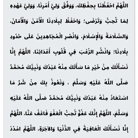
اللَّهُمَّ احْفَظْنَا بِحِفْظِكَ، وَوَفِّقْ وَلِيَّ أَمْرِنَا، وَوَلِيَّ عَهْدِهِ
لِمَا تُحِبُّ وَتَرْضَى؛ وَاحْفَظْ لِبِلَادِنَا الْأَمْنَ وَالْأَمَانَ،
وَالسَّلَامَةَ وَالْإِسْلَامَ، وَانْصُرِ الْمُجَاهِدِينَ عَلَى حُدُودِ
بِلَادِنَا؛ وَانْشُرِ الرُّعْبَ فِي قُلُوبِ أَعْدَائِنَا، اللَّهُمَّ إِنَّا
نَسْأَلُكَ مِنْ خَيْرِ مَا سَأَلَكَ مِنْهُ عَبْدُكَ وَنَبِيُّكَ مُحَمَّدٌ
صَلَّى اللَّهُ عَلَيْهِ وَسَلَّمَ ، وَنَعُوذُ بِكَ مِنْ شَرِّ مَا
اسْتَعَاذَ مِنْهُ عَبْدُكَ وَنَبِيُّكَ مُحَمَّدٌ صَلَّى اللَّهُ عَلَيْهِ
وَسَلَّمَ، اللَّهُمَّ إِنَّكَ عَفُوٌّ تُحِبُّ الْعَفْوَ فَاعْفُ عَنَّا، اللَّهُمَّ
إِنِّا نَسْأَلُكَ الْعَافِيَةَ فِي الدُّنْيَا وَالآخِرَةِ، اللَّهُمَّ امْدُدْ