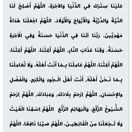
عَلَيْنَا سِتْرَكَ فِي الدُّنْيَا وَالآخِرَةِ، اللَّهُمَّ أَصْلِحْ لَنَا
النِّيَّةَ وَالذُرِّيَّةَ وَالْأَزْوَاجَ وَالْأَوْلَادَ، اللَّهُمَّ اجْعَلْنَا هُدَاةً
مَهْدِيِّينَ، رَبَّنَا آتِنَا فِي الدُّنْيَا حَسَنَةً وَفِي الْآخِرَةِ
حَسَنَةً، وَقِنَا عَذَابَ النَّارِ، اللَّهُمَّ أَغِثْنَا، اللَّهُمَّ أَغِثْنَا،
اللَّهُمَّ أَغِثْنَا، اللَّهُمَّ عَامِلْنَا بِـمَا أَنْتَ أَهْلُهُ، وَلَا تُعَامِلْنَا
بِـمَا نَـحْنُ أَهْلُهُ, أَنْتَ أَهْلُ الْـجُودِ وَالْكَرَمِ، وَالْفَضْلِ
والإِحْسَانِ, اللَّهُمَّ اِرْحَمْ بِلَادَكَ, وَعِبَادَكَ, اللَّهُمَّ اِرْحَمْ
الشُّيُوخَ الرُّكَّعَ، وَالْبَهَائِمَ الرُّتَّعَ اللَّهُمَّ اِسْقِنَا الْغَيْثَ
وَلَا تَـجْعَلْنَا مِنَ الْقَانِطِيـنَ، اللَّهُمَّ صَيِّبًا نَافِعًا، اللَّهُمَّ