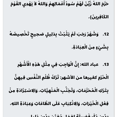
حَرَّمَ اللهُ زُيِّنَ لَهُمْ سُوءُ أَعْمَالِهِمْ وَاللهُ لاَ يَهْدِي القَوْمَ
الكَافِرِينَ﴾.
12. وَشَهْرُ رَجَبَ لَمْ يَثْبُتْ بِدَلِيلٍ صَحِيحٍ تَخْصِيصُهُ
بِشَيْءٍ مِنَ الْعِبَادَةِ.
13. عباد الله: إِنَّ الْوَاجِبَ فِي مِثْلِ هَذِهِ الْأَشْهُرِ
الْحُرُمِ كغيرها من الأشهر: تَرْكُ ظُلْمِ النَّفْسِ فِيهِنَّ
بِتَرْكِ الْمُحَرَّمَاتِ، وَتَجَنُّبِ الْمَنْهِيَّاتِ، وَالِاسْتِزَادَةِ مِنْ
فِعْلِ الْخَيْرَاتِ، وَالِانْكِبَابِ عَلَى الطَّاعَاتِ وَعِبَادَةِ اللهِ،
بِدُونِ ذِكْرِ فَضِيلَةٍ لِعَمَلٍ مُعَيَّنٍ بِدُونِ دَلِيلٍ.