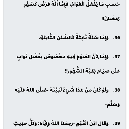
حَسَبِ مَا يَفْعَلُ الْعَوَامُ، فَإِمَّا أَنَّهُ فَرْضٌ كَشَهْرِ
رَمَضَانَ!!
36. وَإِمَّا سُنَّةٌ ثَابِتَةٌ كَالسُّنَنِ الثَّابِتَةِ.
37. وَإِمَّا لِأَنَّ الصَّوْمَ فِيهِ مَخْصُوصٌ بِفَضْلِ ثَوَابٍ
عَلَى صِيَامِ بَقِيَّةِ الشُّهُورِ!!
38. وَلَوْ كَانَ مِنْ هَذَا شَيْءٌ لَبَيَّنَهُ -صَلَّى اللهُ عَلَيْهِ
وَسَلَّمَ-
39. وَقال ابْنُ الْقَيِّمِ -رَحِمَنَا اللهُ وَإِيَّاه: وَكُلُّ حَدِيثٍ