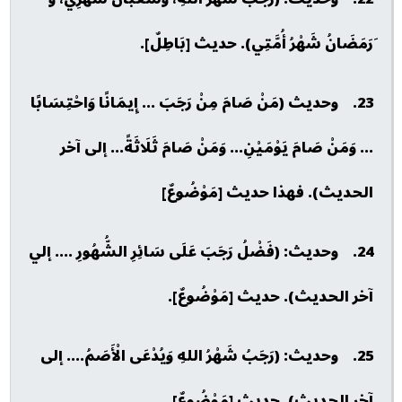
َرَمَضَانُ شَهْرُ أُمَّتِي). حديث [بَاطِلٌ].
23. وحديث (مَنْ صَامَ مِنْ رَجَبَ ... إِيمَانًا وَاحْتِسَابًا
... وَمَنْ صَامَ يَوْمَيْنِ... وَمَنْ صَامَ ثَلَاثَةً... إلى آخر
الحديث). فهذا حديث [مَوْضُوعٌ]
24. وحديث: (فَضْلُ رَجَبَ عَلَى سَائِرِ الشُّهُورِ .... إلي
آخر الحديث). حديث [مَوْضُوعٌ].
25. وحديث: (رَجَبُ شَهْرُ اللهِ وَيُدْعَى الْأَصَمُ.... إلى
آخر الحديث). حديث [مَوْضُوعٌ].