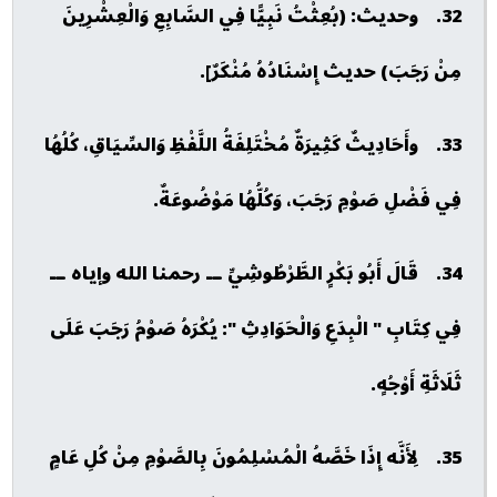
32. وحديث: (بُعِثْتُ نَبِيًّا فِي السَّابِعِ وَالْعِشْرِينَ
مِنْ رَجَبَ) حديث إِسْنَادُهُ مُنْكَرٌ].
33. وأَحَادِيثٌ كَثِيرَةٌ مُخْتَلِفَةُ اللَّفْظِ وَالسِّيَاقِ، كُلُهُا
فِي فَضْلِ صَوْمِ رَجَبَ، وَكُلُّهُا مَوْضُوعَةٌ.
34. قَالَ أَبُو بَكْرٍ الطَّرْطُوشِيِّ ــ رحمنا الله وإياه ــ
فِي كِتَابِ " الْبِدَعِ وَالْحَوَادِثِ ": يُكْرَهُ صَوْمُ رَجَبَ عَلَى
ثَلَاثَةِ أَوْجُهٍ.
35. لِأَنَّه إِذَا خَصَّهُ الْمُسْلِمُونَ بِالصَّوْمِ مِنْ كُلِ عَامٍ