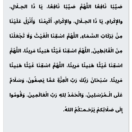
صَيِّبًا نَافِعًا اللَّهُمَّ صَيِّبًا نَافِعًا، يَا ذَا الجـلَالِ،
والإِكْرامِ, يَا ذَا الجـلَالِ، والإِكْرامِ، أَكْرِمْنَا وَأَنْزِلْ عَلَيْنَا
مِنْ بَرَكَاتِ السَّمَاءِ, اللَّهُمَّ اسْقِنَا الْغَيْثَ وَلَا تَجْعَلْنَا
مِنَ الْقَانِطِينَ, اللَّهُمَّ اسْقِنَا غَيْثًا هَنِيئًا مَرِيئًا، اللَّهُمَّ
اسْقِنَا غَيْثًا هَنِيئًا مَرِيئًا، اللَّهُمَّ اسْقِنَا غَيْثًا هَنِيئًا
مَرِيئًا. سُبْحَانَ رَبِّكَ رَبِّ الْعِزَّةِ عَمَّا يَصِفُونَ، وَسَلَامٌ
عَلَى الْـمُرْسَلِينَ، وَالْحَمْدُ لِلهِ رَبِّ الْعَالَمِينَ. وَقُومُوا
إِلَى صَلَاتِكمْ يَرْحَـمـْكُمُ اللهُ.