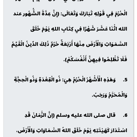
الْحُرُمَ فِي قَوْلِهِ تَبَارَكَ وَتَعَالَى: (إِنَّ عِدَّةَ الشُّهُور عند
الله اثْنَا عَشَرَ شَهْرًا فِي كِتَابِ اللهِ يَوْمَ خَلَقَ
السَّمَوَاتِ وَالْأَرْضَ مِنْهَا أَرْبَعَةٌ حُرُمٌ ذَلِكَ الدِّينُ الْقَيِّمُ
فَلَا تَظْلِمُوا فِيهِنَّ أَنْفُسَكُمْ).
5. وَهَذِهِ الْأَشْهُرُ الْحُرُمُ هِيَ: ذُو الْقِعْدَةِ وَذُو الْحِجَّةِ
وَالْمُحَرَّمُ وَرَجَبُ.
6. قال صلى الله عليه وسلم (إنَّ الزَّمَانَ قَدِ
اسْتَدَارَ كَهَيْئَتِهِ يَوْمَ خَلَقَ اللهُ السَّمَاوَاتِ وَالْأَرْضَ،