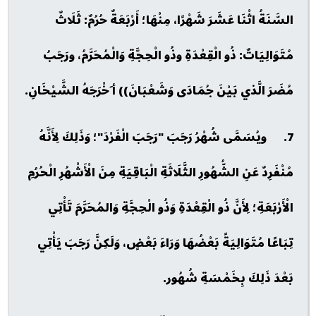
السَّنَةُ اثْنَا عَشَرَ شَهْرًا، مِنْهَا؛ أَرْبَعَةٌ حُرُمٌ: ثَلَاثٌ
مُتَوَالِيَاتٌ: ذُو الْقِعْدَةِ وذُو الْحِجَّةِ وَالْمُحَرَّمُ، ورَجَبُ
مُضَرَ الَّذي بَيْنَ جُمَادَى وَشَعْبَانَ)) أ َخْرَجَهُ الشَّيْخَانِ.
7. ويُسَمَّى شُهْرُ رَجَبَ "رَجَبَ الْفَرْدَ"؛ وَذَلِكَ لِأَنَّهُ
مُنْفَرِدٌ عَنِ الشُّهُورِ الثَّلَاثَةِ الْبَاقِيَةِ مِنَ الْأَشْهُرِ الْحُرُمِ
الْأَرْبَعَةِ؛ لِأَنَّ ذُو الْقِعْدَةِ وَذُو الْحِجَّةِ وَالمُحَرَّمَ تَأْتِي
تِبَاعًا مُتَوَالِيَةً بَعْضُهَا وَرَاءَ بَعْضٍ، وَلَكِنَّ رَجَبَ يَأْتِي
بَعْدَ ذَلِكَ بِخَمْسَةِ شُهُور.