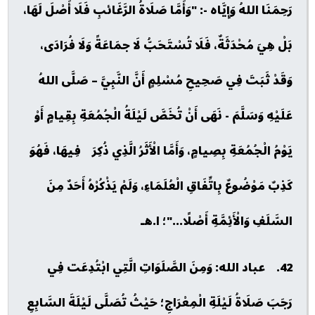
رَحِمَنَا اللهُ وَإِيَّاه -: "وَأَمَّا صَلَاةُ الرَّغَائبِ فَلَا أَصْلَ لَهَا،
بَلْ هِيَ مُحْدَثَةٌ، فَلَا تُسْتَحَبُّ لَا جمَاعَةً وَلَا فُرَادَى،
وَقَدْ ثَبَتَ فِي صَحِيحِ مُسْلِمٍ أَنَّ النَّبِيَّ – صَلَّى اللهُ
عَلَيْهِ وَسَلَّمَ - نَهَى أَنْ تُخَصَّ لَيْلَةُ الْجُمُعَةِ بِقِيامٍ أَوْ
يَوْمُ الْجُمُعَةِ بِصِيامٍ، وَأَمَّا الْأَثَرُ الَّذِي ذُكِرَ فِيهَا، فَهُوَ
كَذِبٌ مَوْضُوعٌ بِاتِّفَاقِ الْعُلَمَاءِ، وَلَمْ يَذْكُرْهُ أَحَدٌ مِنَ
السَّلَفِ وَالْأَئِمَّةِ أَصْلًا..."؛ ا.هـ
42. عباد الله: وَمِنَ الصَّلَوَاتِ الَّتِي ابْتُدِعَت فِي
رَجَبَ صَلَاةُ لَيْلَةِ الْمِعْرَاجِ؛ حَيْثُ تُصَلَّى لَيْلَةَ السَّابِعِ