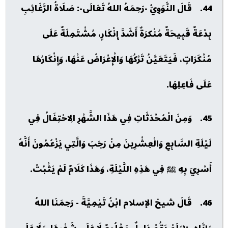
44. قَالَ النَّوَوِيُّ -رَحِمَهُ اللهُ تَعَالَى-: صَلَاةُ الرَّغَائِبِ
بِدْعَةٌ قَبِيحَةٌ مُنْكرَةٌ أَشَدَّ إِنْكَارٍ، مُشْتَمِلَةٌ عَلَى
مُنْكَرَاتٍ، فَيَتَعَيَّنُ تَرْكُهَا وَالْإِعْرَاضُ عَنْهَا، وَإِنْكَارُهَا
عَلَى فَاعِلِهَا.
45. وَمِنَ الْمُحْدَثَاتِ فِي هَذَا الشَّهْرِ الِاحْتِفَالُ فِي
لَيْلَةِ السَّابِعِ وَالْعِشْرِينَ مِنْ رَجَبَ وَالَّتِي يَزْعُمُونَ أَنَّهُ
أَسْرِيَ بِهِ ﷺ فِي هَذِهِ اللَّيْلَةِ، وَهَذَا كَلَامٌ لَمْ يَثْبُتْ.
46. قَالَ شيخ الإسلام ابْنُ تَيْمِيَّةَ - رَحِمَنَا اللهُ