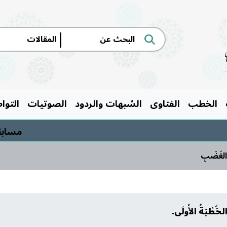
|
الخطب
الفتاوى
الشبهات والردود
الصوتيات
التوا
مسابقة السيرة ا
 الغَضَبِ
لخُطْبَةُ الأُولَى.