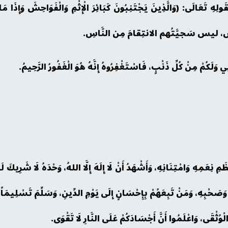
 لِقَولِهِ تَعَالَى: (وَالَّذِينَ يَجْتَنِبُونَ كَبَائِرَ الْإِثْمِ وَالْفَوَاحِشَ وَ
ِ، ليس سَجيَّتُهم الانتِقامَ مِن النَّاسِ.
 وَلَكُمْ مِنْ كُلِّ ذَنْبٍ، فَاسْتَغْفِرُوهُ إِنَّهُ هُوَ الْغَفُورُ الرَّحِيمُ.
ِ نِعَمِهِ وَامْتِنَانِهِ، وَأَشْهَدُ أَنْ لَا إِلَهَ إِلَّا اللهُ، وَحْدَهُ لَا شَرِيكَ لَ
َصَحْبِهِ، وَمَنْ تَبِعَهُمْ بِإِحْسَانٍ إِلَى يَوْمِ الدِّينِ، وَسَلِّمَ تَسْلِيمَاً كَث
وُثْقَى، وَاعْلَمُوا أَنَّ أَجْسَادَكُمْ عَلَى النَّارِ لَا تَقْوَى.