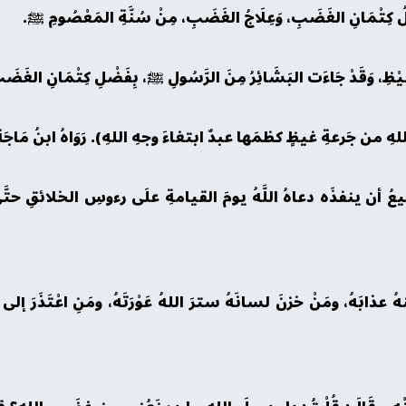
لهِ من جَرعةِ غيظٍ كظمَها عبدٌ ابتغاءَ وجهِ اللهِ). رَوَاهُ ابنُ مَاجَةَ، 
أن ينفذَه دعاهُ اللَّهُ يومَ القيامةِ علَى رءوسِ الخلائقِ حتَّى يخيِّ
ذابَهُ، ومَنْ خزنَ لسانَهُ سترَ اللهُ عَوْرَتَهُ، ومَنِ اعْتَذَرَ إلى اللهِ 