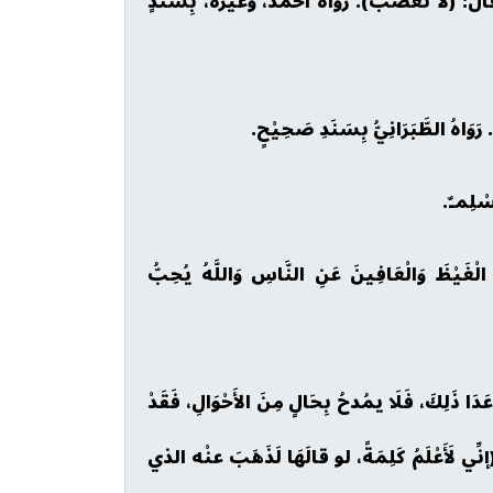
لا تغضَبْ). رَوَاهُ أَحْمَدُ، وَغَيْرهُ، بِسَنَدٍ
 الطَّبَرَانِيُّ بِسَنَدِ صَحِيْحٍ.
سْلِمـٌ.
لْغَيْظَ وَالْعَافِينَ عَنِ النَّاسِ وَاللَّهُ يُحِبُّ
عَدَا ذَلِكَ، فَلَا يمُدحُ بِحَالٍ مِنَ الأَحْوَالِ، فَقَدْ
نِّي لَأَعْلَمُ كَلِمَةً، لو قالَهَا لَذَهَبَ عنْه الذي