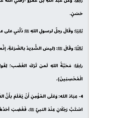
رابعًا
: وعَنْ عَبْدُ اللهِ بنُ عَمْرُو -رَضي الله عَ
حَسَنٍ.
ثانيًا
: وقَالَ رجلٌ لرسولِ اللهِ ﷺ دُلَّني على عملٍ 
ثالثًا
: وقَالَ ﷺ: (ليسَ الشَّدِيدُ بالصُّرَعَةِ، إنَّما 
رابعًا
: مَحَبَّةُ اللهِ لَمن تَرَكَ الغَضَب؛ لِقَولِهِ ت
الْمُحْسِنِينَ﴾.
4- عِبَادَ الله: وَعَلَى المُؤْمِنِ أَنْ يَعْلَمَ بأَنَّ ا
اسْتَبَّ رَجُلَانِ عِنْدَ النبيِّ ﷺ، فَغَضِبَ أحَدُهُمَا