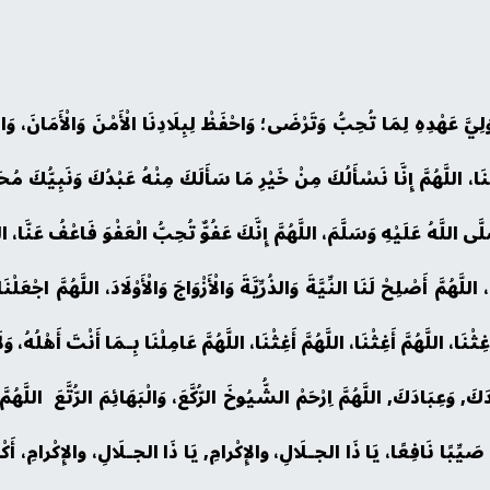
َوَلِيَّ عَهْدِهِ لِمَا تُحِبُّ وَتَرْضَى؛ وَاحْفَظْ لِبِلَادِنَا الْأَمْنَ وَالْأَمَانَ،
ا، اللَّهُمَّ إِنَّا نَسْأَلُكَ مِنْ خَيْرِ مَا سَأَلَكَ مِنْهُ عَبْدُكَ وَنَبِيُّكَ مُح
اللَّهُ عَلَيْهِ وَسَلَّمَ، اللَّهُمَّ إِنَّكَ عَفُوٌّ تُحِبُّ الْعَفْوَ فَاعْفُ عَنَّا، اللَ
لَّهُمَّ أَصْلِحْ لَنَا النِّيَّةَ وَالذُرِّيَّةَ وَالْأَزْوَاجَ وَالْأَوْلَادَ، اللَّهُمَّ اجْعَ
ثْنَا، اللَّهُمَّ أَغِثْنَا، اللَّهُمَّ أَغِثْنَا، اللَّهُمَّ عَامِلْنَا بِـمَا أَنْتَ أَهْلُهُ، 
َكَ, وَعِبَادَكَ, اللَّهُمَّ اِرْحَمْ الشُّيُوخَ الرُّكَّعَ، وَالْبَهَائِمَ الرُّتَّعَ اللَّه
مَّ صَيِّبًا نَافِعًا، يَا ذَا الجـلَالِ، والإِكْرامِ, يَا ذَا الجـلَالِ، والإِكْرامِ، أَكْر