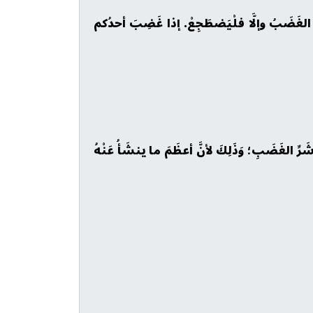
ه الغَضَبُ وإلَّا فلْيَضطَجِعْ. إذا غَضِبَ أحدُكم
 شَرِّ الغَضَبِ؛ وَذَلِكَ لأنَّ أعظَمَ ما ينشَأُ عَنْهُ