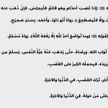
، لِقَولِهِ ﷺ: (إذا غَضِبَ أحدُكم وهو قائِمٌ فلْيَجلِسْ، فإنْ ذَهَبَ عن
 فلْيَضطَجِعْ.). رَوَاهُ أَبُو دَاوُدَ، وَأَحْمَد، بِسَنَدٍ صَحِيْحٍ.
ْلِ ثَوَاب اللهِ، وَرِضَاهُ، حتَّى يَذهَبَ عَنْهُ عِزَّةُ النَّفسِ، يَسلَمُ مِن
يُريدُه، فيحمِلُه الكِبرُ على الغَضَبِ.