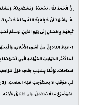
إِنَّ الْحَمْدَ لِلَّهِ، نَحْمَدُهُ، وَنَسْتَعِينُهُ، وَنَسْت
لَهُ، وَأَشْهَدُ أنْ لَا إِلَهَ إِلَّا اللهُ وَحْدَهُ لَا شَرِ
تَبِعَهُمْ بِإِحْسَانٍ إِلَى يَوْمِ الدِّينِ، وَسَلِّمَ تَسْلِ
1- عِبَادَ الله: إِنَّ مِنْ أَسْوَءِ الأَخْلَاقِ، وَأَقْبَح
فَمَا أَكْثَرَ الحَوَادِثِ المُؤْلِمَةِ الَّتِي نَشْهَدُهَ
صَدَاقَات، وَإِنَّمَا بِسَبَبِ خِلَافٍ حَوْلَ مَوَاقِفِ سَيّ
فِيْ مَوْقِفٍ لَا يَسْتَوْجِبُ فِيْهِ الغَضَبُ، وَلَا يُحْتَم
المُوْضُوْعَ مَا لَا يُحْتَمَلُ، وَأَنْ يَتَنَازَلَ لِأَخِيْهِ.