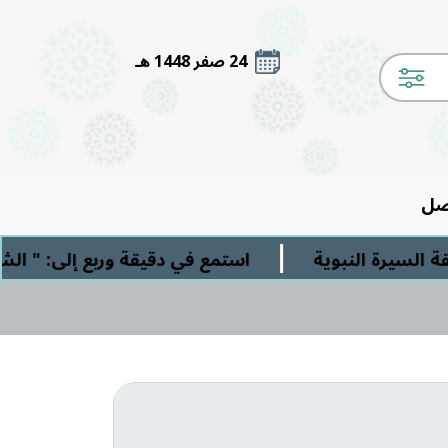
24 صفر 1448 هـ
صل
|
لنبوية
استمع في دقيقة وربع إلى: " الشرك الأصغ