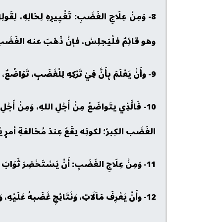
8- وَمِنْ عِلَاجِ الغَضَبِ: تَغْيِيرِهِ لِحَالِهِ
وهو قائِمٌ فلْيَجلِسْ، فإنْ ذَهَبَ عنه الغَضَبُ وإلَّا
9- وأَنْ يَعْلَمَ بِأَنَّ فِيْ تَرْكِهِ لِلْغَضَبِ، تَوَاضُعٌ، لِقَوْلِهِ ﷺ: (وما تَواضَعَ أحَدٌ للَّهِ إلَّا رَفَعَهُ اللَّهُ). رَوَاهُ مُسْلِمٌ.
10- فَالَّذِي يتَواضَعُ مِنْ أَجْلِ اللهِ، وَمِنْ أَج
الغَضَب الكِبرُ؛ لكونِه يقَعُ عِندَ مُخالفةِ أمرٍ 
11- وَمِنْ عِلَاجِ الغَضَبِ: أَنْ يَسْتَحْضِرَ ثَوَابَ أَجْرِ، تَرْك الغَضَبِ، في الدُّنْيَا وَالآخِرَةِ.
12- وأَنْ يَعْرِفَ مَآلَاتِ، وَنَتَائِجِ غَضَبهُ عَلَيْهِ، وَعَلَى مَنْ حَولهُ، فِيْ الدُّنْيَا وَالآخِرَةِ.