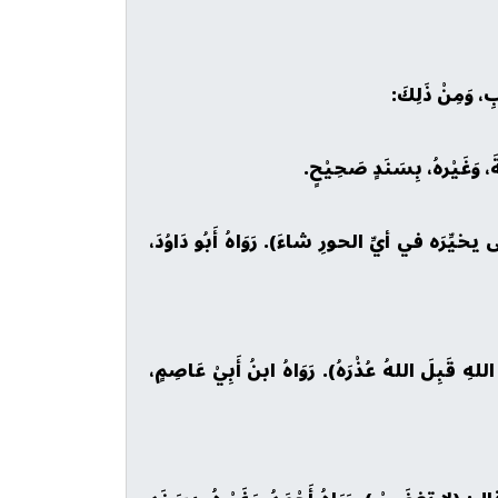
وَغَيْرهُ، بِسَنَدٍ صَحِيْحٍ.
رَه في أيِّ الحورِ شاءَ). رَوَاهُ أَبُو دَاوُدَ،
قَبِلَ اللهُ عُذْرَهُ). رَوَاهُ ابنُ أَبِيْ عَاصِمٍ،