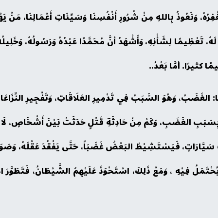
َغْفِرُهُ، وَنَعُوذُ بِاللهِ مِنْ شُرُورِ أَنْفُسِنَا وَسَيِّئَاتِ أَعْمَالِنَا، مَنْ يَ
يكَ لَهُ، تَعْظِيمًا لِشَأْنِهِ، وَأَشْهَدُ أنَّ مُحَمَّدًا عَبْدُهُ وَرَسُولُهُ، وَخَلِ
يمًا كثيرًا. أمَّا بَعْدُ..
ُهَا: الغَضَبُ، وَهُوَ السَّبَبُ فِي تَدْمِيرِ العَلَاقَاتِ، وَتَفْجِيرِ النِّزَاعَات
ا بِسَبَبِ الغَضَبِ، وَكَمْ مِنْ حَادِثَةِ قَتْلٍ حَدَثَتْ بَيْنَ أَشْخَاصٍ، لَا يَ
َارَاتٍ، فَيَسْتَشِيْطُ البَعْضُ غَضَبَاً، حَتَّى يَفْقُدَ عَقْلَهُ، وَصَوَابَهُ، وَ
َلُ فِيْهِ ، وَمَعْ ذَلِكَ، اسْتَحْوَذَ عَلَيْهِمُ الشَّيْطَانُ، فَتَطَوَّرَ الأَمْرُ 