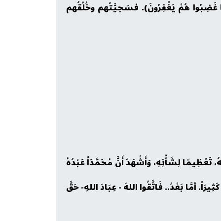
إِذَا مَا غَضِبُوا هُمْ يَغْفِرُونَ). فسَجيَّتُهم وخُلُقُهم
هُ، تَعْظِيمًا لِشَأْنِهِ، وَأَشْهَدُ أَنَّ مُحَمَّدَاً عَبْدُهُ
ِيرَاً. أمَّا بَعْدُ.. فَاتَّقُوا اللهَ - عِبَادَ اللهِ- حَقَّ