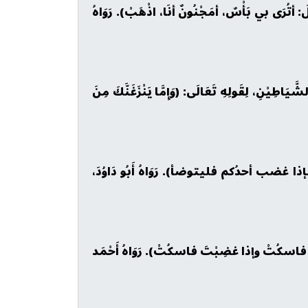
لَ: أتُرَى بي بَأْسٌ، أمَجْنُونٌ أنَا، اذْهَبْ). رَوَاهُ
َّيَاطِيْنِ، لِقَولِهِ تَعَالَى: (وَإِمَّا يَنْزَغَنَّكَ مِنَ
 فإذا غضب أحدُكم فليتوضأ). رَوَاهُ أَبُو دَاوُدَ،
َ فاسكُتْ وإذا غضِبْتَ فاسكُتْ). رَوَاهُ أَحْمَد