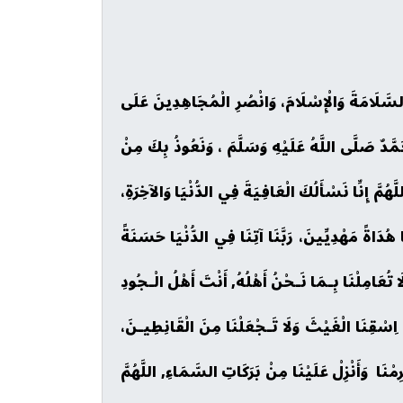
 وَالسَّلَامَةَ وَالْإِسْلَامَ، وَانْصُرِ الْمُجَاهِدِينَ عَلَى
َمَّدٌ صَلَّى اللَّهُ عَلَيْهِ وَسَلَّمَ ، وَنَعُوذُ بِكَ مِنْ
ّهُمَّ إِنِّا نَسْأَلُكَ الْعَافِيَةَ فِي الدُّنْيَا وَالآخِرَةِ،
لْنَا هُدَاةً مَهْدِيِّينَ، رَبَّنَا آتِنَا فِي الدُّنْيَا حَسَنَةً
وَلَا تُعَامِلْنَا بِـمَا نَـحْنُ أَهْلُهُ, أَنْتَ أَهْلُ الْـجُودِ
ُمَّ اِسْقِنَا الْغَيْثَ وَلَا تَـجْعَلْنَا مِنَ الْقَانِطِيـنَ،
ِمْنَا وَأَنْزِلْ عَلَيْنَا مِنْ بَرَكَاتِ السَّمَاءِ, اللَّهُمَّ