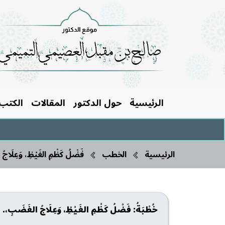
الرئيسية
حول الدكتور
المقالات
الكتب
الرئيسية
الخطب
فَضْلُ كَظْمِ الغَيْظِ، وَعِلَاجُ
خُطْبَةُ: فَضْلُ كَظْمِ الغَيْظِ، وَعِلَاجُ الغَضَبِ،. ا