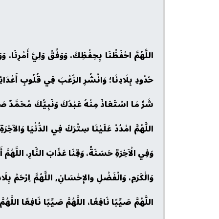
اللَّهُمَّ احْفَظْنَا بِحِفْظِكَ، وَوَفِّقْ وَلِيَّ أَمْرِنَا، و
حُدُودِ بِلَادِنَا؛ وَانْشُرِ الرُّعْبَ فِي قُلُوبِ أَعْدَائِنَ
شَرِّ مَا اسْتَعَاذَ مِنْهُ عَبْدُكَ وَنَبِيُّكَ مُحَمَّدٌ صَلَّى 
اللَّهُمَّ امْدُدْ عَلَيْنَا سِتْرَكَ فِي الدُّنْيَا وَالآخِرَةِ، ال
وَفِي الْآخِرَةِ حَسَنَةً، وَقِنَا عَذَابَ النَّارِ، اللَّهُمَّ أَغِ
وَالْكَرَمِ، وَالْفَضْلِ والإِحْسَانِ, اللَّهُمَّ اِرْحَمْ بِلَاد
اللَّهُمَّ صَيِّبًا نَافِعًا، اللَّهُمَّ صَيِّبًا نَافِعًا اللَّهُ