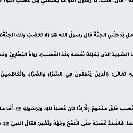
نْه - قَالَ: قُلْتُ: يا رسولَ اللهِ ما يمنَعُني مِن غضَبِ اللهِ؟ قال: (
يُدخِلُني الجنَّةَ قال رسولُ اللهِ ﷺ: (لا تغضَبْ ولك الجنَّةُ). رَوَاهُ
الشَّدِيدُ الذي يَمْلِكُ نَفْسَهُ عِنْدَ الغَضَبِ). رَوَاهُ البُخَارِيُّ، وَمُ
َعَالَى: ﴿الَّذِينَ يُنْفِقُونَ فِي السَّرَّاءِ وَالضَّرَّاءِ وَالْكَاظِمِينَ ا
لغَضَب خُلقٌ مَذْمُومٌ، إِلَّا إِذَا كَانَ غَضَبَاً للهِ، وَلِرَسُولِهِ ﷺ. أَمَّا مَا
، فَاشْتَدَّ غَضَبُهُ حتَّى انْتَفَخَ وجْهُهُ وتَغَيَّرَ: فَقالَ النبيُّ ﷺ: (إ