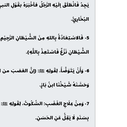
يَجِدُ فَانْطَلَقَ إلَيْهِ الرَّجُلُ فأخْبَرَهُ بقَوْلِ ا
البُخَارِيُّ.
5- فَالاسْتِعَاذَةُ بِاللهِ مِنَ الشَّيْطَانِ الرَّجِيْمِ، أ
الشَّيْطَانِ نَزْغٌ فَاسْتَعِذْ بِاللَّهِ).
6- وَأَنْ يَتَوَضَّأَ، لِقَولِهِ ﷺ: (إنَّ الغضبَ
وَحَسَّنَهُ شَيْخُنَا ابنُ بَازٍ.
7- وَمِنْ عِلَاجِ الغَضَبِ: السُّكُوتُ، لِقَولِه
بِسَنَدٍ لَا يَقِلُّ عَنِ الحَسَنِ.