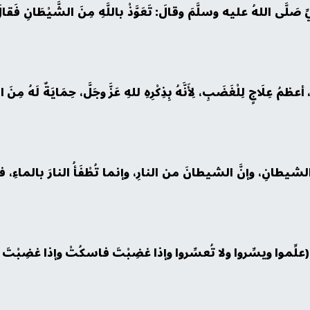
لنبيِّ صَلَّى اللهُ عليه وسلَّمَ وقالَ: تَعَوَّذْ باللَّهِ مِنَ الشَّيْطَانِ فَقا
عظمُ عِلَاجٍ لِلْغَضَبِ، لِأَنَّهُ بِذِكْرِهِ للهِ عَزَّ وجَلَّ، حِمَايَةٌ لَهُ مِنَ الش
 من الشيطانِ، وإنَّ الشيطانَ من النارِ، وإنما تُطْفَأُ النارَ بالماءِ،
ِ ﷺ: (علِّموا ويسِّروا ولا تُعسِّروا وإذا غضِبْتَ فاسكُتْ وإذا غضِبْت