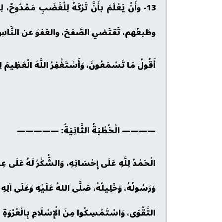
13- وأَنْ يَعْلَمَ بأَنَّ تَرْكَهُ لِلْغَضَبِ مَمْدُوحٌ،
وطَبعُهم، تَقتَضي الصَّفحَ، والعَفوَ عن النَّاس
أَقُولُ مَا تَسْمَعُونَ، وَأَسْتَغْفِرُ اللَّهَ الْعَظِيمَ لِي
———— الْخُطْبَةُ الثَّانِيَةُ: —————
الْحَمْدُ لِلَّهِ عَلَى إِحْسَانِهِ، وَالشُّكْرُ لَهُ عَلَى عِظَم
وَرَسُولُهُ، وَخَلِيلُهُ، صَلَّى اللهُ عَلَيْهِ وَعَلَى آلِهِ و
التَّقْوَى، وَاسْتَمْسِكُوا مِنَ الْإِسْلَامِ بِالْعُرْوَةِ الْ