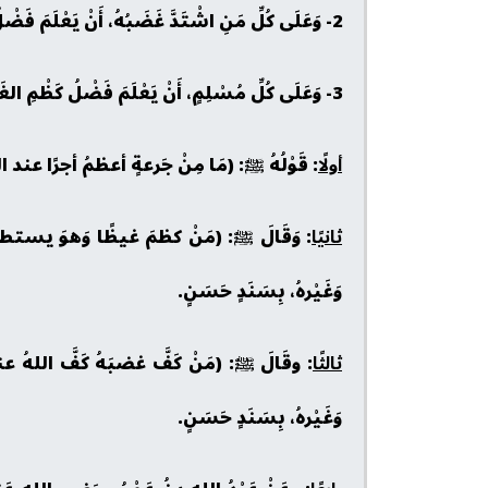
2- وَعَلَى كُلِّ مَنِ اشْتَدَّ غَضَبُهُ، أَنْ يَعْلَمَ فَضْلُ كِتْمَانِ الغَضَبِ، وَعِلَاجُ الغَضَبِ، مِنْ سُنَّةِ المَعْصُومِ ﷺ.
3- وَعَلَى كُلِّ مُسْلِمٍ، أَنْ يَعْلَمَ فَضْلُ كَظْمِ الغَيْظِ، وَقَدْ جَاءَت البَشَائِرُ مِنَ الرَّسُولِ ﷺ، بِفَضْلِ كِتْمَانِ الغَضَبِ، وَمِنْ ذَلِكَ:
أولًا
: قَوْلُهُ ﷺ: (مَا مِنْ جَرعةٍ أعظمُ أجرًا عند ال
ثانيًا
: وَقَالَ ﷺ: (مَنْ كظمَ غيظًا وَهوَ يستطيعُ 
وَغَيْرهُ، بِسَنَدٍ حَسَنٍ.
ثالثًا
: وقَالَ ﷺ: (مَنْ كَفَّ غضبَهُ كَفَّ اللهُ عنهُ ع
وَغَيْرهُ، بِسَنَدٍ حَسَنٍ.