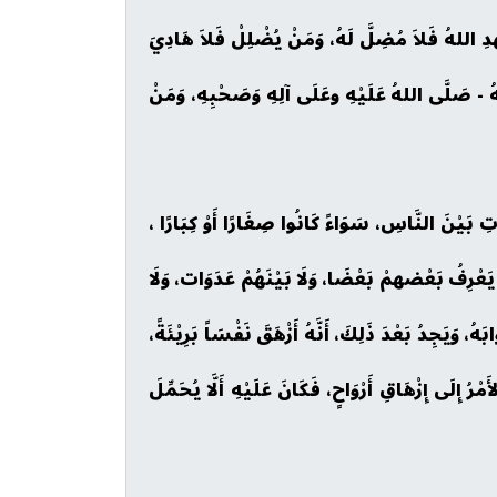
هْدِ اللهُ فَلاَ مُضِلَّ لَهُ، وَمَنْ يُضْلِلْ فَلاَ هَادِيَ
يلُهُ - صَلَّى اللهُ عَلَيْهِ وعَلَى آلِهِ وَصَحْبِهِ، وَمَنْ
ِ بَيْنَ النَّاسِ، سَوَاءً كَانُوا صِغَارًا أَوْ كِبَارًا ،
عْرِفُ بَعْضهمْ بَعْضَا، وَلَا بَيْنَهُمْ عَدَوَات، وَلَا
يَجِدُ بَعْدَ ذَلِكَ، أَنَّهُ أَزْهَقَ نَفْسَاً بَرِيْئَةً،
إِلَى إِزْهَاقِ أَرْوَاحٍ، فَكَانَ عَلَيْهِ أَلَّا يُحَمِّلَ