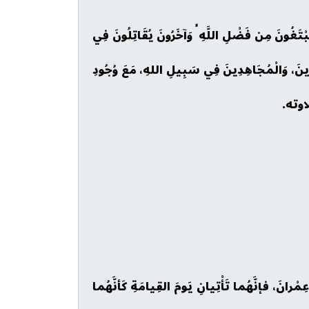
بْتَغُونَ مِن فَضْلِ اللَّهِ ۙ وَآخَرُونَ يُقَاتِلُونَ فِي
فِرِينَ، وَالْمُجَاهِدِينَ فِي سَبِيلِ اللهِ، مَعَ وُجُودِ
اوته.
ِمْرانَ، فإنَّهُما تَأْتِيانِ يَومَ القِيامَةِ كَأنَّهُما