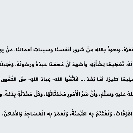
هُ، ونعوذُ باللهِ مِنْ شرورِ أنفسِنَا وسيئاتِ أعمالِنَا، مَنْ يهدِ الله
 لَهُ، تَعْظِيمًا لِشَأْنِهِ، وأشهدُ أنَّ مُحَمَّدًا عبدُهُ ورسُولُهُ، وَخَلِيل
سْلِيمًا كثيرًا. أمَّا بَعْدُ ... فَاتَّقُوا اللهَ- عِبَادَ اللهِ- حقَّ التَّقْوَى
لهُ عليهِ وَسَلَّمَ، وَأَنَّ شَرَّ الْأُمُورِ مُحْدَثَاتُهَا، وَكُلَّ مُحْدَثَةٍ بِدْعَةٌ، وَ
لأَوْقَاتُ، وَتُغْتَنَمُ بِهِ الأَزْمِنَةُ، وَتُعَمَّرُ بِهِ الْمَسَاجِدُ وَالأَمَاكِنُ،