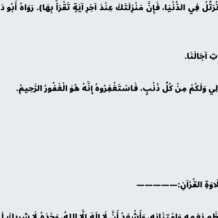
ِّلُ فِي الدُّنْيَا، فَإِنَّ مَنْزِلَتَكَ عِنْدَ آخِرِ آيَةٍ تَقْرَأُ بِهَا). رَوَاهُ أَبُو دَا
اتِ آجَالَنَا.
 وَلَكُمْ مِنْ كُلِّ ذَنْبٍ، فَاسْتَغْفِرُوهُ إِنَّهُ هُوَ الْغَفُورُ الرَّحِيمُ.
تِلَاوَةِ القُرْآنِ:—————
ِ نِعَمِهِ وَاِمْتِنَانِهِ، وَأَشْهَدُ أَنَّ لَا إِلَهَ إِلَّا اللهُ، وَحْدَهُ لَا شريكَ لَ