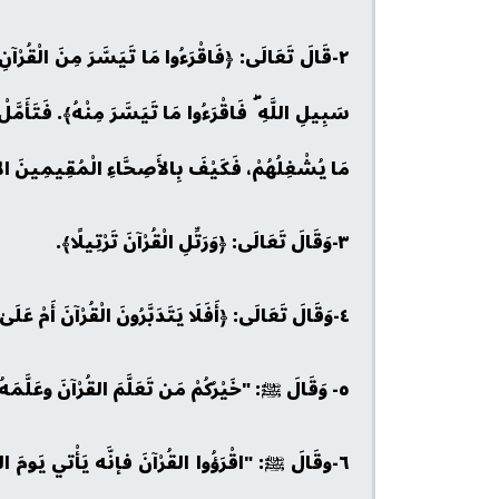
٢-قَالَ تَعَالَى: ﴿فَاقْرَءُوا مَا تَيَسَّرَ مِنَ الْقُرْآ
سَبِيلِ اللَّهِ ۖ فَاقْرَءُوا مَا تَيَسَّرَ مِنْهُ﴾. فَتَأَ
مَا يُشْغِلُهُمْ، فَكَيْفَ بِالأَصِحَّاءِ الْمُ
٣-وَقَالَ تَعَالَى: ﴿وَرَتِّلِ الْقُرْآنَ تَرْتِيلًا﴾.
٤-وَقَالَ تَعَالَى: ﴿أَفَلَا يَتَدَبَّرُونَ الْقُرْآنَ أَمْ عَلَىٰ قُلُوبٍ أَقْفَالُهَا﴾.
٥- وَقَالَ ﷺ: "خَيْرُكُمْ مَن تَعَلَّمَ القُرْآنَ وعَلَّمَهُ". رَوَاهُ البُخَارِيُّ.
٦-وقَالَ ﷺ: "اقْرَؤُوا القُرْآنَ فإنَّه يَأْتي يَومَ الق