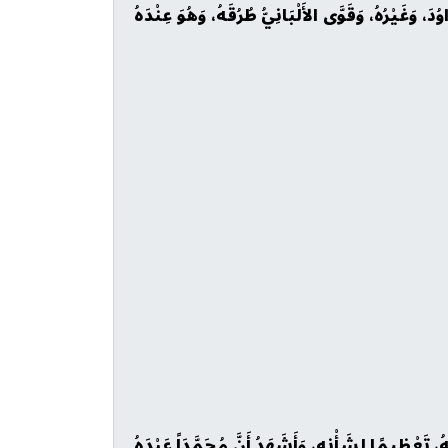
وُدَ، وَغَيْرُهُ، وَقَوَّى الأَلْبَانِيُّ طُرُقَهُ، وَهُوَ عِنْدَهُ
هُ، تَعْظِيمًا لِشَأْنِهِ، وَأَشَهَدُ أَنَّ مُحَمَّدَاً عَبْدَهُ