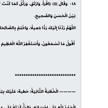
١٨- وَقَالَ ﷺ: (اقْرَأْ، وَارْتَقِ، وَرَتِّلْ كَمَا كُنْتَ تُرَت
بَيْنَ الْحَسَنِ وَالصَّحِيحِ.
اللَّهُمَّ رُدَّنَا إِلَيْكَ رَدًّا جَمِيلًا، وَاخْتِمْ بِالصَّالِحَ
أَقُولُ مَا تَسْمَعُونَ، وَأَسْتَغْفِرُ اللَّهَ الْعَظِيمَ لِي
****************************
———— الْخُطْبَةُ الثَّانِيَةُ: خطبة: عَلَيْكَ بِ
الْحَمْدُ لِلَّهِ عَلَى إِحْسَانِهِ، وَالشُّكْرُ لَهُ عَلَى عِظَم