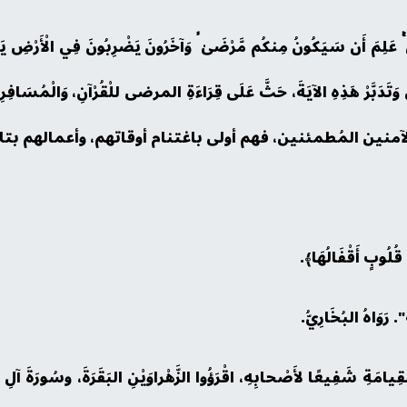
نِ ۚ عَلِمَ أَن سَيَكُونُ مِنكُم مَّرْضَىٰ ۙ وَآخَرُونَ يَضْرِبُونَ فِي الْأَرْضِ يَ
مَّلْ وَتَدَبَّرْ هَذِهِ الآيَةَ، حَثَّ عَلَى قِرَاءَةِ المرضى للْقُرْآنِ، وَالْمُسَا
قِيمِينَ الآمنين المُطمئنين، فهم أولى باغتنام أوقاتهم، وأعمالهم بتل
ِيامَةِ شَفِيعًا لأَصْحابِهِ، اقْرَؤُوا الزَّهْراوَيْنِ البَقَرَةَ، وسُورَةَ آلِ ع