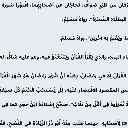
ِرْقانِ مِن طَيْرٍ صَوافَّ، تُحاجَّانِ عن أصْحابِهِما، اقْرَؤُوا سُورَةَ البَق
لبَطَلَةَ: السَّحَرَةُ". رَوَاهُ مُسْلِمٌ.
الْقُرْآنَ إِلَّا فِي رَمَضَانَ، بِظَنِّهِ أَنَّ شَهْرَ رَمَضَانَ هُوَ شَهْرُ الْقُر
 وَلَيْسَ المقصود الِاقْتِصَار عَلَيْهِ، بَلْ يُسْتَحَبُّ الْخَتْمُ كُلَّ سَبْع
ا تَقْرَؤُوهُ فِي أَقَلّ مِنْ ثَلَاثٍ". صَحَّحَ إِسْنَادَهُ ابْنُ حَجَرٍ، كَمَا فِي ا
 ﷺ لِأَصْحَابِهِ، حِينَمَا طَلَبَ مِنْهُ أَبُو ذَرٍّ الزِّيَادَةَ في النُّصْحِ، فَقَال