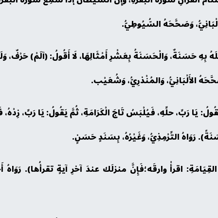
َلْبَانِيُّ، وَصَحَّحَهُ السُّيُوطِيُّ.
هُ بِهِ حَسَنَةٌ، وَالْحَسَنَةُ بِعَشْرِ أَمْثَالِهَا، لَا أَقُولُ: (آلَمْ) حَرْفٌ، وَلَ
حَهُ الأَلْبَانِيُّ، وَالمُنْذرِيُّ، وَشُعَيْب.
ُولُ: يَا رَبِّ، حلِّهِ، فَيُلْبَسُ تَاجَ الْكَرَامَةِ، ثُمَّ يَقُولُ: يَا رَبِّ، زِدْهُ، ف
َسَنَةً). رَوَاهُ التِّرْمِذِيُّ، وَغَيْرُهُ، بِسَنَدٍ حَسَنٍ.
 القِيَامَةِ: اقرأْ وارقَه؛فَإِنَّ منزلَك عندَ آخرِ آيةٍ تقرأُها). رَوَاهُ أَحْم