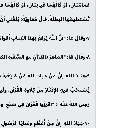
غَمامَتانِ، أوْ كَأنَّهُما غَيايَتانِ، أوْ كَأنَّهُما ف
تَسْتَطِيعُها البَطَلَةُ. قالَ مُعاوِيَةُ: بَلَغَنِي أنَّ ا
٧-وَقَالَ ﷺ: "إنَّ اللَّهَ يَرْفَعُ بهذا الكِتَابِ أَقْوَامًا، وَيَضَعُ به آخَرِينَ". رَوَاهُ مُسْلِمٌ.
٨-وَقَالَ ﷺ: "الْماهِرُ بالقُرْآنِ مع السَّفَرَةِ الكِرامِ البَرَرَةِ، والذي يَقْرَأُ القُرْآنَ ويَتَتَعْتَعُ فِيهِ، وهو عليه شاقٌّ، له أجْرانِ". رَوَاهُ مُسْلِمٌ.
٩-عِبَادَ الله: إِنَّ مِنْ عِبَادِ اللهِ مَنْ لَا يَعْرِف 
يُسْتَحَبُّ فِيهِ الإِكْثَارُ مِنْ تِلَاوَةِ الْقُرْآنِ،
رَضِيَ اللهُ عَنْهُ -: "اقْرَؤُوا الْقُرْآنَ فِي سَبْعٍ، وَلَ
١٠-عِبَادَ اللهِ: إِنَّ مِنْ أَعْظَمِ وَصَايَا الرَّسُولِ