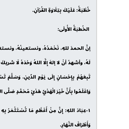
خُطْبَةُ: عَلَيْكَ بِتِلَاوَةِ القُرْآنِ.
الخُطبَةُ الأُولَى:
إنَّ الحمدَ للهِ، نَحْمَدُهُ، ونستعينُهُ، ونستغفِرُ
لَهُ، وأشهدُ أنْ لا إلهَ إِلَّا اللهُ وَحْدَهُ لَا شريكَ
تَبِعَهُمْ بِإِحْسَانٍ إِلَى يَوْمِ الدِّينِ، وَسَلَّمَ تَ
وَاِعْلَمُوا بِأَنَّ خَيْرَ الْهَدْيِّ هَدْيُ مُحَمَّدٍ صَلَّى ال
١-عِبَادَ اللهِ: إِنَّ مِنْ أَعْظَمِ مَا تُسْتَثْمَرُ بِهِ ا
وَأَطْرَافَ النَّهَارِ.