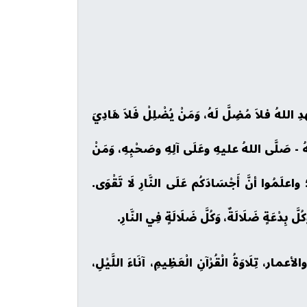
ُ فلاَ مُضِلَّ لَهُ، وَمَنْ يُضْلِلْ فَلاَ هَادِيَ
ُهُ - صَلَّى اللهُ عليهِ وعَلَى آلِهِ وصَحْبِهِ، وَمَنْ
؛ واعلَمُوا أنَّ أَجْسَادَكُم عَلَى النَّارِ لَا تَقْوَى.
كُلَّ بِدْعَةٍ ضَلَالَةٌ، وَكُلَّ ضَلَالَةٍ فِي النَّارِ.
 والأعمار، تِلَاوَةُ الْقُرْآنِ الْعَظِيمِ، آنَاءَ اللَّيْلِ،