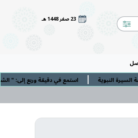
23 صفر 1448 هـ
صل
|
نبوية
استمع في دقيقة وربع إلى: " الشرك الأصغر