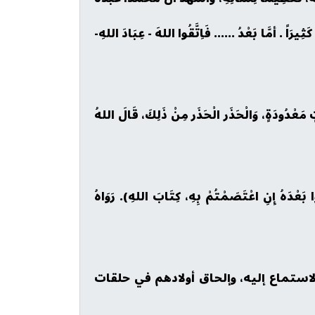
يرَاً . أمَّا بَعْدُ ...... فَاِتَّقُوا اللهَ - عِبَادَ اللهِ-
َاتٍ مَعْدُودَةٍ، وَالْحَذَر الْحَذَر مِنْ ذَلِكَ، قَالَ اللهُ
وا بَعْدَهُ إِنِ اعْتَصَمْتُمْ بِهِ، كِتَابَ اللهِ). رَوَاهُ
، وتلاوته، والاستماع إليه، وإلحاق أولادهم في حلقات