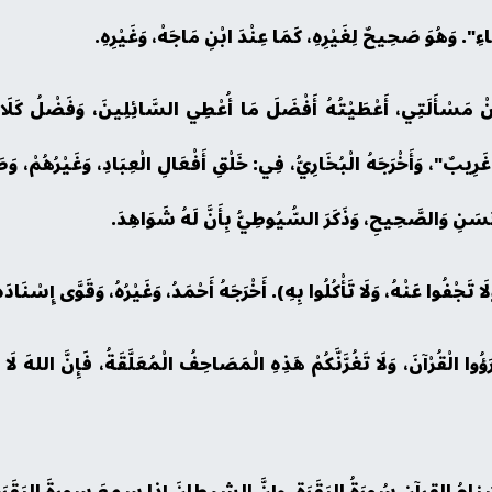
ِ". وَهُوَ صَحِيحٌ لِغَيْرِهِ، كَمَا عِنْدَ ابْنِ مَاجَهْ، وَغَيْرِهِ.
ْ مَسْأَلَتِي، أَعْطَيْتُهُ أَفْضَلَ مَا أُعْطِي السَّائِلِينَ، وَفَضْلُ كَلَا
غَرِيبٌ"، وَأَخْرَجَهُ الْبُخَارِيُّ، فِي: خَلْقِ أَفْعَالِ الْعِبَادِ، وَغَيْرُهُمْ، وَص
لْحَسَنِ وَالصَّحِيحِ، وَذَكَرَ السُّيُوطِيُّ بِأَنَّ لَهُ شَوَاهِدَ.
وا الْقُرْآنَ، وَلَا تَغُرَّنَّكُمْ هَذِهِ الْمَصَاحِفُ الْمُعَلَّقَةُ، فَإِنَّ اللهَ لَ
سَنامُ القرآنِ سُورَةُ البَقَرَةِ، وإِنَّ الشيطانَ إذا سمِعَ سورةَ البَقَرَةِ