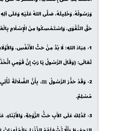
وَرَسُولُهُ، وَخَلِيلَهُ، صَلَّى اللهُ عَلَيْهِ وَعَلَى آلِهِ و
حَقَّ التَّقْوَى، وَاِسْتَمْسِكُوا مِنَ الْإِسْلَامِ بِالْعُرْوَ
1- عِبَادَ اللهِ: لَا بُدَّ مِنْ حَثِّ الأَنْفُسِ، وَالأَوْلَا
تَعَالَى: ﴿وَقَالَ الرَّسُولُ يَا رَبِّ إِنَّ قَوْمِي اتَّخَذُو
2- وَقَدْ حَذَّرَ الرَّسُولُ ﷺ، بِأَنَّ الضَّلَالَةَ تَأْتِ
مُسْلِمٌ.
3- كَذَلِكَ عَلَى الأَبِ حَثُّ الزَّوْجَةِ، وَالأ
التحفيظ وَأَلَّا تُشْغِلَهُمُ الدُّنْيَا، وَالْمُلْهِيَاتُ عَنْ ذَ