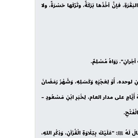
َرَةِ، فإنَّ أخْذَها بَرَكَةٌ، وتَرْكَها حَسْرَةٌ، ولا
ْآنِ لوحده، أَوْ لِعَجْزِهِ وَكَسَلِهِ، وَشَهْرُ رَمَضَانَ
َةِ أَيَّامٍ على مدار العام، لِخَبَرِ ابْنِ مَسْعُودٍ –
لْفَتْحِ.
َ لَهُ ﷺ: "عَلَيْكَ بِتِلَاوَةِ الْقُرْآنِ، وَذِكْرِ اللهِ،