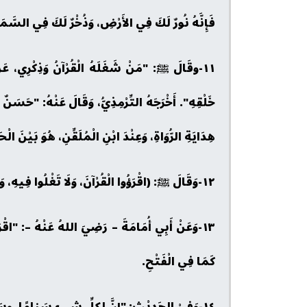
فَإِنَّهُ نُورٌ لَكَ فِي الأَرْضِ، وَذُخْرٌ لَكَ فِي السَّمَاء
١١-وقَالَ ﷺ: "مَنْ شَغَلَهُ الْقُرْآنُ وَذِكْرِي، عَن
خَلْقِهِ". أَخْرَجَهُ التِّرْمِذِيُّ، وَقَالَ عَنْهُ: "حَسَنٌ 
هِدَايَةِ الرُّوَاةِ، وَعِنْدَ ابْنِ الْمُلَقِّنِ، هُوَ بَيْنَ ا
١٢-وَقَالَ ﷺ: (اقْرَؤُوا الْقُرْآنَ، وَلَا تَغْلُوا فِيهِ، وَلَا تَجْفُوا عَنْهُ، وَلَا تَأْكُلُوا بِهِ). أَخْرَجَهُ أَحْمَدُ، وَغَيْرُهُ، وَقَوَّى إِسْنَادَهُ ابْنُ حَجَرٍ، وَصَحَّحَهُ الأَلْبَانِيُّ.
١٣-وَعَنْ أَبِي أُمَامَةَ – رَضِيَ اللهُ عَنْهُ –: "اقْرَؤُ
كَمَا فِي الْفَتْحِ.
١٤-وَفِيْ الحَدِيْثِ: "إِنَّ لِكلِّ شيءٍ سَنامًا، و