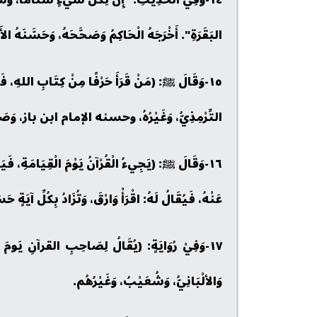
البَقَرَةِ". أَخْرَجَهُ الْحَاكِمُ وَصَحَّحَهُ، وَحَسَّنَهُ الأ
١٥-وَقَالَ ﷺ: (مَنْ قَرَأَ حَرْفًا مِنْ كِتَابِ اللهِ، فَلَ
التِّرْمِذِيُّ، وَغَيْرُهُ، وحسنه الإمام ابن باز، وَصَحَّ
١٦-وَقَالَ ﷺ: (يَجِيءُ الْقُرْآنُ يَوْمَ الْقِيَامَةِ، فَيَق
عَنْهُ، فَيُقَالُ لَهُ: اقْرَأْ وَارْقَ، وَتُزَادُ بِكُلِّ آيَةٍ ح
١٧-وَفِيْ رُوَايَةٍ: (يُقَالُ لِصَاحِبِ القرآنِ يَومَ
وَالألْبَانِيُّ، وَشُعَيْبُ، وَغَيْرُهُم.