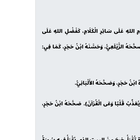
مِ اللهِ عَلَى سَائِرِ الْكَلَامِ، كَفَضْلِ اللهِ عَلَى
َحَّحَهُ الزَّيْلَعِيُّ، وَحَسَّنَهُ ابْنُ حَجَرٍ، كَمَا فِي:
ا يُعَذِّبُ قَلْبًا وَعَى الْقُرْآنَ). صَحَّحَهُ ابْنُ حَجَرٍ،
 تُقْرَأُ، خرجَ مِنَ البيتِ الذي يُقْرَأُ فيهِ سُورَةُ