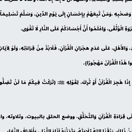
َصَحْبِهِ ،وَمَنْ تَبِعَهُمْ بِإِحْسَانٍ إِلَى يَوْمِ الدِّينِ، وَسَلَّمَ تَسْلِيمَاً كَثِ
ةِ الْوُثْقَى، وَاِعْلَمُوا أَنَّ أَجْسَادَكُمْ عَلَى النَّارِ لَا تَقْوَى.
دِ، وَالأَهْلِ، عَلَى عَدَمِ هجْرَانِ الْقُرْآنِ، فَلَابُدَّ مِنْ قِرَاءَتِهِ، وَلَوْ لِآي
ا هَٰذَا الْقُرْآنَ مَهْجُورًا﴾.
ي إِذَا هُجِرَ الْقُرْآنُ أَوْ تُرِكَ، لِقَوْلِهِ ﷺ: (تَرَكْتُ فِيكُمْ مَا لَنْ تَضِلُّ
َبْنَاءِ، عَلَى قِرَاءَةِ الْقُرْآنِ وَالتَّحَلُّقِ، ووضع الحلق بالبيوت
لِكَ، رَزَقَنَا اللهُ تِلَاوَتَهُ، وَتَدَبُّرَهُ آنَاءَ اللَّيْلِ، وَأَطْرَافَ النَّهَارِ.