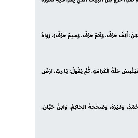
كِنْ: أَلِفٌ حَرْفٌ، وَلَامٌ حَرْفٌ، وَمِيمٌ حَرْفٌ). رَوَاهُ
َيُلْبَسُ حُلَّةَ الْكَرَامَةِ، ثُمَّ يَقُولُ: يَا رَبِّ، ارْضَ
َدُ، وَغَيْرُهُ، وَصَحَّحَهُ الحَاكِمُ، وَابنُ حَبَّان،