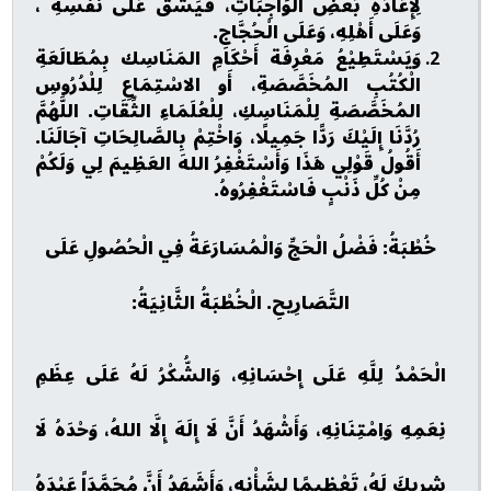
لِإِعَادَةِ بَعْضِ الوَاجِبَاتِ، فَيَشُقُّ عَلَى نَفْسِهِ ،
وَعَلَى أَهْلِهِ، وَعَلَى الْحُجَّاجِ.
وَيَسْتَطِيْعُ مَعْرِفَة أَحْكَامِ المَنَاسِك بِمُطَالَعَةِ
الْكُتُبِ المُخَصَّصَةِ، أَو الاسْتِمَاعِ لِلْدُرُوسِ
المُخَصَّصَةِ لِلْمَنَاسِكِ، لِلْعُلَمَاءِ الثِّقَاتِ. اللَّهُمَّ
رُدَّنَا إِلَيْكَ رَدًّا جَمِيلًا، وَاخْتِمْ بِالصَّالِحَاتِ آجَالَنَا.
أَقُولُ قَوْلِي هَذَا وَأَسْتَغْفِرُ اللهَ العَظِيمَ لِي وَلَكُمْ
مِنْ كُلِّ ذَنْبٍ فَاسْتَغْفِرُوهُ.
خُطْبَةُ: فَضْلُ الْحَجِّ وَالْمُسَارَعَةُ فِي الْحُصُولِ عَلَى
التَّصَارِيحِ. الْخُطْبَةُ الثَّانِيَةُ:
الْحَمْدُ لِلَّهِ عَلَى إِحْسَانِهِ، وَالشُّكْرُ لَهُ عَلَى عِظَمِ
نِعَمِهِ وَاِمْتِنَانِهِ، وَأَشْهَدُ أَنَّ لَا إِلَهَ إِلَّا اللهُ، وَحْدَهُ لَا
شريكَ لَهُ، تَعْظِيمًا لِشَأْنِهِ، وَأَشَهَدُ أَنَّ مُحَمَّدَاً عَبْدَهُ