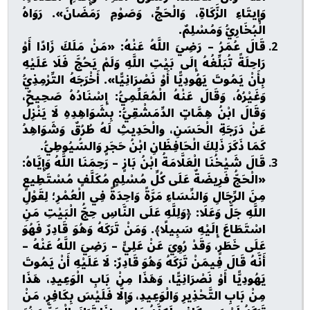
وَإِيتَاءِ الزَّكَاةِ، وَالْحَجِّ، وَصَوْمِ رَمَضَانَ». رَوَاهُ
الْبُخَارِيُّ وَمُسْلِمٌ.
قَالَ عُمَرُ – رَضِيَ اللَّهُ عَنْهُ: «مَنْ مَلَكَ زَادًا أَوْ
رَاحِلَةً تُبَلِّغُهُ إِلَى بَيْتِ اللَّهِ وَلَمْ يَحُجَّ فَلَا عَلَيْهِ
بِأَنْ يَمُوتَ يَهُودِيًّا أَوْ نَصْرَانِيًّا». أَخْرَجَهُ التِّرْمِذِيُّ
وَغَيْرُهُ، وَقَالَ عَنْهُ الْمُعَلِّمِيُّ: إِسْنَادُهُ صَحِيحٌ،
وَقَالَ ابْنُ هِمَّاتٍ الدِّمَشْقِيُّ: بِشَوَاهِدِهِ لَا يَنْزِلُ
عَنْ دَرَجَةِ الْحَسَنِ، والْحَدِيثِ لَهُ طُرُقٌ وَشَوَاهِدُ
كَمَا ذَكَرَ ذَلِكَ الْحَافِظَانِ ابْنُ حَجَرٍ وَالسُّيُوطِيُّ.
قَالَ شَيْخُنَا الْعَلَّامَةُ ابْنُ بَازٍ – رَحِمَنَا اللَّهُ وَإِيَّاهُ:
«الْحَجُّ فَرِيضَةٌ عَلَى كُلِّ مُسْلِمٍ مُكَلَّفٍ مُسْتَطِيعٍ
مِنَ الرِّجَالِ وَالنِّسَاءِ مَرَّةً وَاحِدَةً فِي الْعُمْرِ؛ لِقَوْلِ
اللَّهِ جَلَّ وَعَلَا: ﴿وَلِلَّهِ عَلَى النَّاسِ حِجُّ الْبَيْتِ مَنِ
اسْتَطَاعَ إِلَيْهِ سَبِيلًا﴾. وَمَنْ تَرَكَهُ وَهُوَ قَادِرٌ فَهُوَ
عَلَى خَطَرٍ، وَقَدْ رُوِيَ عَنْ عَلِيٍّ – رَضِيَ اللَّهُ عَنْهُ –
أَنَّهُ قَالَ فِيمَنْ تَرَكَهُ وَهُوَ قَادِرٌ: لَا عَلَيْهِ أَنْ يَمُوتَ
يَهُودِيًّا أَوْ نَصْرَانِيًّا، وَهَذَا مِنْ بَابِ الْوَعِيدِ، هَذَا
مِنْ بَابِ التَّحْذِيرِ وَالْوَعِيدِ، وَإِلَّا فَلَيْسَ بِكَافِرٍ، مَنْ