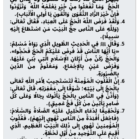
الْحَجِّ ۗ وَمَا تَفْعَلُوا مِنْ خَيْرٍ يَعْلَمْهُ اللَّهُ ۗ وَتَزَوَّدُوا
فَإِنَّ خَيْرَ الزَّادِ التَّقْوَىٰ ۚ وَاتَّقُونِ يَا أُولِي الْأَلْبَابِ﴾.
وَلَقَدْ فَرَضَ اللَّهُ الْحَجَّ عَلَى الْعِبَادِ، فَقَالَ تَعَالَى:
﴿وَلِلَّهِ عَلَى النَّاسِ حِجُّ الْبَيْتِ مَنِ اسْتَطَاعَ إِلَيْهِ
سَبِيلًا﴾.
وَقَالَ ﷺ فِي الْحَدِيثِ الطَّوِيلِ الَّذِي رَوَاهُ مُسْلِمٌ:
«يَا أَيُّهَا النَّاسُ قَدْ فُرِضَ عَلَيْكُمُ الْحَجُّ فَحُجُّوا»،
وَالْحَجُّ رُكْنٌ مِنْ أَرْكَانِ الْإِسْلَامِ الَّتِي بُنِيَ عَلَيْهَا،
وَفَرْضُ عَيْنٍ بِالْإِجْمَاعِ، وَمَعْلُومٌ مِنَ الدِّينِ
بِالضَّرُورَةِ.
إِنَّ الْقُلُوبَ الْمُؤْمِنَةَ لَتَسْتَجِيبُ لِأَمْرِ اللَّهِ تَعَالَى
بِالْحَجِّ إِلَى بَيْتِهِ؛ شَوْقًا إِلَى مَغْفِرَتِهِ، قَالَ تَعَالَى:
﴿وَأَذِّنْ فِي النَّاسِ بِالْحَجِّ يَأْتُوكَ رِجَالًا وَعَلَى كُلِّ
ضَامِرٍ يَأْتِينَ مِنْ كُلِّ فَجٍّ عَمِيقٍ﴾.
وَتَحْقِيقًا لِدُعَاءِ الْخَلِيلِ عَلَيْهِ الصَّلَاةُ وَالسَّلَامُ:
﴿فَاجْعَلْ أَفْئِدَةً مِنَ النَّاسِ تَهْوِي إِلَيْهِمْ﴾، فَقُلُوبُ
الْمُؤْمِنِينَ تَهْوِي إِلَى ذَلِكَ الْبَيْتِ الْعَظِيمِ، الَّذِي
أُقِيمَ عَلَى التَّوْحِيدِ مِنْ أَوَّلِ لَحْظَةٍ.