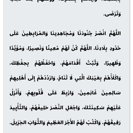
وَتَرْضَى.
اللَّهُمَّ انْصُرْ جُنُودَنَا وَمُجَاهِدِينَا وَالمُرَابِطِينَ عَلَى
حُدُودِ بِلَادِنَا، اللَّهُمَّ كُنْ لَهُمْ مُعِينًا وَنَصِيرًا، وَمُؤَيِّدًا
وَظَهِيرًا، وَثَبِّتْ أَقْدَامَهُمْ، وَاحْفَظْهُمْ بِحِفْظِكَ،
وَاكْلَأْهُمْ بِعَيْنِكَ الَّتِي لَا تَنَامُ، وَارْدُدْهُمْ إِلَى أَهْلِيهِمْ
سَالِمِينَ غَانِمِينَ، وَارْبِطْ عَلَى قُلُوبِهِمْ، وَأَنْزِلْ
عَلَيْهِمْ سَكِينَتَكَ، وَاجْعَلِ النَّصْرَ حَلِيفَهُمْ، وَالتَّأْيِيدَ
رَفِيقَهُمْ، وَاكْتُبْ لَهُمُ الأَجْرَ العَظِيمَ وَالثَّوَابَ الجَزِيلَ.