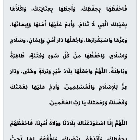
فَاحْفَظْهَا بِحِفْظِكَ، وَأَحِطْهَا بِعِنَايَتِكَ، وَاكْلَأْهَا
بِعَيْنِكَ الَّتِي لَا تَنَامُ، وَأَدِمْ عَلَيْهَا أَمْنَهَا وَإِيمَانَهَا،
وَعِزَّهَا وَاسْتِقْرَارَهَا، وَاجْعَلْهَا دَارَ أَمْنٍ وَإِيمَانٍ، وَسَلَامٍ
وَإِسْلَامٍ، وَاحْفَظْهَا مِنْ كُلِّ سُوءٍ وَفِتْنَةٍ، ظَاهِرَةً
وَبَاطِنَةً، اللَّهُمَّ وَاجْعَلْهَا بِلَادَ خَيْرٍ وَبَرَكَةٍ وَهُدًى، وَدَارَ
عِزٍّ لِلْإِسْلَامِ وَالْمُسْلِمِينَ، وَأَدِمْ عَلَيْهَا نِعْمَتَكَ
وَفَضْلَكَ وَرَحْمَتَكَ يَا رَبَّ العَالَمِينَ.
اللَّهُمَّ إِنَّا اسْتَوْدَعْنَاكَ بِلَادَنَا وَوُلَاةَ أَمْرِنَا، فَاحْفَظْهُمْ
بِحِفْظِكَ، وَأَيِّدْهُمْ بِنَصْرِكَ، وَوَفِّقْهُمْ لِمَا تُحِبُّ