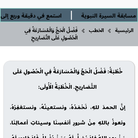
|
ة السيرة النبوية
استمع في دقيقة وربع إلى: " ا
الرئيسية
الخطب
فَضْلُ الْحَجِّ وَالْمُسَارَعَةُ فِي
الْحُصُولِ عَلَى التَّصَارِيحِ
خُطْبَةُ: فَضْلُ الْحَجِّ وَالْمُسَارَعَةُ فِي الْحُصُولِ عَلَى
التَّصَارِيحِ. الْخُطْبَةُ الْأُولَى:
إنَّ الحمدَ للهِ، نَحْمَدُهُ، ونستعينُهُ، ونستغفِرُهُ،
ونعوذُ باللهِ مِنْ شرورِ أنفسِنَا وسيئاتِ أعمالِنَا،