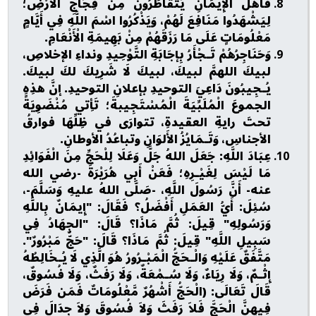
فَأَهْلُ الْإِيمَانِ يَتَقَاطَرُونَ مِنْ فِجَاجِ الْأَرْضِ؛
لِيَشْهَدُوا مَنَافِعَ لَهُمْ، وَيَذْكُرُوا اسْمَ اللَّهِ فِي أَيَّامٍ
مَعْلُومَاتٍ عَلَى مَا رَزَقَهُمْ مِنْ بَهِيمَةِ الْأَنْعَامِ.
وَحَنَاجِرُهُمْ تَـجْأَرُ بِإجَابَةِ التَّوْحِيدِ ونداءِ الإخلاصِ،
لبيكَ اللهمَّ لبيكَ، لبيكَ لَا شَرِيكَ لكَ لبيكَ.
يُـجِيبُونَ دَاعِيَ التوحيدِ بإعلانِ التوحيدِ. إنَّ هذِهِ
الجموعَ الْمُلَبِّيَةَ الْمُسْتَجِيبةَ؛ تَأِتي مُنْضَوِيَةً
تحتَ رايةِ العقيدةِ، تتوارَى في ظِلِّهَا فوارقُ
الأجناسِ، وَتَـمَايُزُ الأَلوَانِ وتباعُدُ الأوطانِ.
عِبَادَ اللَّهِ: جَعَلَ اللهُ جَلَّ وَعَلَا لِلْحَجِّ مِنَ الْفَوَائِدِ
مَا لَيْسَ لِغَيْـرِهِ؛ فَعَنْ أَبِي هُرَيْرَةَ -رضي الله
عنه- أَنَّ رَسُولَ اللَّهِ، -صَلَّى اللهُ عليهِ وَسَلَّمَ-،
سُئِلَ: أَيُّ العَمَلِ أَفْضَلُ؟ فَقَالَ: "إِيمَانٌ بِاللَّهِ
وَرَسُولِهِ" قِيلَ: ثُمَّ مَاذَا؟ قَالَ: "الجِهَادُ فِي
سَبِيلِ اللَّهِ" قِيلَ: ثُمَّ مَاذَا؟ قَالَ: "حَجٌّ مَبْرُورٌ".
مَتَّفَقٌ عَلَيْهِ وَالْـحَجُّ الْمَبْـرُورُ هُوَ الَّذِي لَا يُـخَالِطُهُ
إِثْـمٌ، وَلَا رِيَاءٌ، وَلَا سُـمْعَةٌ، وَلَا رَفَثٌ، وَلَا فُسُوقٌ،
قَالَ تَعَالَى: (الْحَجُّ أَشْهُرٌ مَّعْلُومَاتٌ فَمَن فَرَضَ
فِيهِنَّ الْحَجَّ فَلاَ رَفَثَ وَلاَ فُسُوقَ وَلاَ جِدَالَ فِي