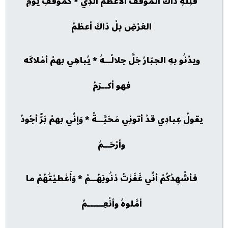
فلِلهِ ذاكَ الموقفُ الأعظمُ الَّذِي * كموقفِ يومِ
العَرْضِ بلْ ذاكَ أعظمُ
ويدْنُو بهِ الجبّارُ جَلَّ جلالُــهُ * يُباهِي بهمْ أمْلاكَه
فهو أكــرَمُ
يقولُ عِبادِي قدْ أتونِي مَحَبَّــةً * وَإنِّي بهمْ بَرٌّ أجُودُ
وأرْحَــمُ
فأشْهِدُكُمْ أنِّي غَفَرْتُ ذنُوبَهُــمْ * وَأَعْطيْتُهُمْ ما
أمَّلوهُ وأنْعِـــــمُ