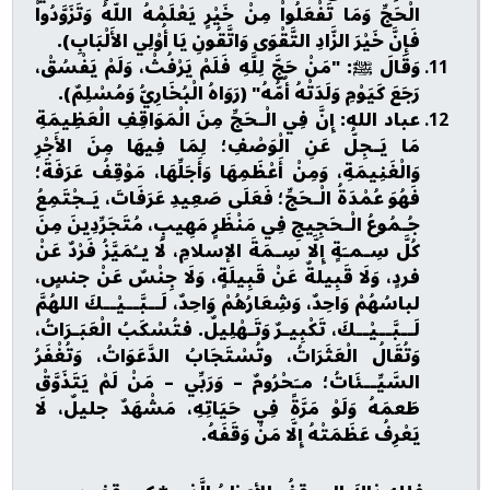
الْحَجِّ وَمَا تَفْعَلُواْ مِنْ خَيْرٍ يَعْلَمْهُ اللّهُ وَتَزَوَّدُواْ
فَإِنَّ خَيْرَ الزَّادِ التَّقْوَى وَاتَّقُونِ يَا أُوْلِي الأَلْبَابِ).
وَقَالَ ﷺ: "مَنْ حَجَّ لِلَّهِ فَلَمْ يَرْفُثْ، وَلَمْ يَفْسُقْ،
رَجَعَ كَيَوْمِ وَلَدَتْهُ أُمُّهُ" (رَوَاهُ الْبُخَارِيُّ وَمُسْلِمٌ).
عباد الله: إِنَّ فِي الْـحَجِّ مِنَ الْمَوَاقِفِ الْعَظِيمَةِ
مَا يَـجِلُّ عَنِ الْوَصْفِ؛ لِمَا فِيهَا مِنَ الأَجْرِ
وَالْغَنِيمَةِ، وَمِنْ أَعْظَمِهَا وَأَجَلِّهَا، مَوْقِفُ عَرَفَةَ؛
فَهُوَ عُمْدَةُ الْـحَجِّ؛ فَعَلَى صَعِيدِ عَرَفَاتَ، يَـجْتَمِعُ
جُـمُوعُ الْـحَجِيجِ فِي مَنْظَرٍ مَهِيبٍ، مُتَجَرِّدِينَ مِنَ
كُلَّ سِـمـَةٍ إِلَّا سِـمَةَ الإسلامِ، لَا يـُمَيَّزُ فَرْدٌ عَنْ
فردٍ، وَلَا قَبِيلةٌ عَنْ قَبِيلَةٍ، وَلَا جِنْسٌ عَنْ جنسٍ،
لباسُهُمْ وَاحِدٌ، وَشِعَارُهُمْ وَاحِدٌ، لَــبَّــيْــكَ اللهُمَّ
لَــبَّــيْــكَ، تَكْبِيـرٌ وَتَـهْلِيلٌ. فتُسْكَبُ الْعَبَـرَاتُ،
وَتُقَالُ الْعَثَرَاتُ، وتُسْتَجَابُ الدَّعَوَاتُ، وَتُغْفَرُ
السَّيِّــئَاتُ؛ مـَحْرُومٌ – وَرَبِّي – مَنْ لَمْ يَتَذَوَّقْ
طَعمَهُ وَلَوْ مَرَّةً فِي حَيَاتِهِ، مَشْهَدٌ جليلٌ، لَا
يَعْرِفُ عَظَمَتْهُ إِلَّا مَنْ وَقَفَهُ.