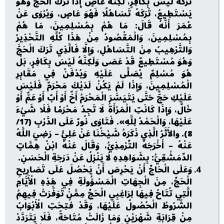
تَرَكَهُ لَيْسَ بِكَافِرٍ، لَكِنَّهُ عَاصٍ إِذَا تَرَكَ الْحَجَّ وَهُوَ
يَسْتَطِيعُ، تَرَكَهُ تَسَاهُلًا فَهُوَ عَاصٍ، وَيُرْوَى عَنْ
عُمَرَ أَنَّهُ قَالَ: مَا هُمْ بِمُسْلِمِينَ، مَا هُمْ
بِمُسْلِمِينَ، وَالْمَقْصُودُ مِنْ هَذَا كُلِّهِ التَّحْذِيرُ
وَالتَّرْهِيبُ مِنَ التَّسَاهُلِ، وَإِلَّا فَالَّذِي تَرَكَ الْحَجَّ
وَهُوَ مُسْتَطِيعٌ قَدْ عَصَى وَلَكِنَّهُ لَيْسَ بِكَافِرٍ، بَلْ
هُوَ مُسْلِمٌ يُصَلَّى عَلَيْهِ وَيُدْفَنُ فِي مَقَابِرِ
الْمُسْلِمِينَ، وَإِذَا لَمْ يَكُنْ لَدَيْكَ مَحْرَمٌ فَلَيْسَ
عَلَيْكِ حَجٌّ حَتَّى يَتَيَسَّرَ الْمَحْرَمُ أَخٌ أَوْ أَبٌ أَوْ عَمٌّ أَوْ
خَالٌ، وَإِذَا كَانَتِ الْمَرْأَةُ لَا تَجِدُ مَحْرَمًا فَلَا شَيْءَ
عَلَيْهَا، وَالْحَمْدُ لِلَّهِ». فَتَاوَى نُورٌ عَلَى الدَّرْبِ (17/
8). والأَثَرُ الَّذِي ذَكَرَهُ شَيْخُنَا عَنْ عَلِيٍّ – رَضِيَ اللَّهُ
عَنْهُ – أَخْرَجَهُ التِّرْمِذِيُّ، وَقَالَ عَنْهُ ابْنُ هِمَّاتٍ
الدِّمَشْقِيُّ: بِشَوَاهِدِهِ لَا يَنْزِلُ عَنْ دَرَجَةِ الْحَسَنِ.
وَعَلَى الْحَاجِّ أَنْ يَحْرِصَ أَنْ يَحْصُلَ عَلَى تَصَارِيحِ
الْحَجِّ، مِنَ الْجِهَاتِ الْمَسْؤُولَةِ فِي هَذِهِ الْأَيَّامِ
الَّتِي تُتَاحُ فِيهَا لِرَاغِبِي الْحَجِّ مِمَّنْ تَوَفَّرَتْ فِيهِمُ
الشُّرُوطُ الْحُصُولُ عَلَيْهَا، وَقَدْ فُتِحَتِ الْأَبْوَابُ
مِنْ قِرَابَةِ شَهْرَيْنِ وَمَا زَالَتْ مُتَاحَةً، فَلَا يَتَرَدَّدْ