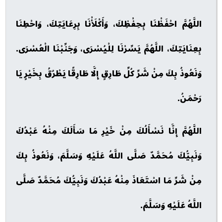
اللَّهُمَّ احْفَظْنَا بِحِفْظِكَ، وَأَكْلَأْنَا بِرِعَايَتِكَ، وَاحْطِنَا
بِعِنَايَتِكَ، اللَّهُمَّ يَسِّرْنَا لِلْيُسْرَى، وَجَنِّبْنَا الْعُسْرَى.
وَنَعُوذُ بِكَ مِنْ شَرِّ كُلِّ طَارِقٍ إِلَّا طَارِقًا يَطْرُقُ بِخَيْرٍ يَا
رَحْمَنُ.
اللَّهُمَّ إِنَّا نَسْأَلُكَ مِنْ خَيْرِ مَا سَأَلَكَ مِنْهُ عَبْدُكَ
وَنَبِيُّكَ مُحَمَّدٌ صَلَّى اللَّهُ عَلَيْهِ وَسَلَّمَ، وَنَعُوذُ بِكَ
مِنْ شَرِّ مَا اسْتَعَاذَ مِنْهُ عَبْدُكَ وَنَبِيُّكَ مُحَمَّدٌ صَلَّى
اللَّهُ عَلَيْهِ وَسَلَّمَ.