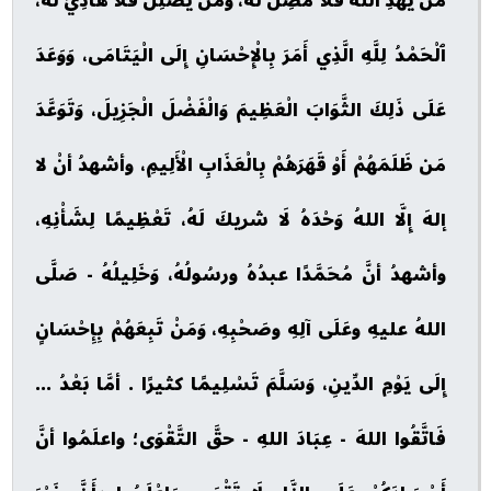
مَنْ يهدِ اللهُ فلاَ مُضِلَّ لَهُ، وَمَنْ يُضْلِلْ فَلاَ هَادِيَ لَهُ،
ٱلْحَمْدُ لِلَّهِ الَّذِي أَمَرَ بِالْإِحْسَانِ إِلَى الْيَتَامَى، وَوَعَدَ
عَلَى ذَلِكَ الثَّوَابَ الْعَظِيمَ وَالْفَضْلَ الْجَزِيلَ، وَتَوَعَّدَ
مَن ظَلَمَهُمْ أَوْ قَهَرَهُمْ بِالْعَذَابِ الْأَلِيمِ، وأشهدُ أنْ لا
إلهَ إِلَّا اللهُ وَحْدَهُ لَا شريكَ لَهُ، تَعْظِيمًا لِشَأْنِهِ،
وأشهدُ أنَّ مُحَمَّدًا عبدُهُ ورسُولُهُ، وَخَلِيلُهُ - صَلَّى
اللهُ عليهِ وعَلَى آلِهِ وصَحْبِهِ، وَمَنْ تَبِعَهُمْ بِإِحْسَانٍ
إِلَى يَوْمِ الدِّينِ، وَسَلَّمَ تَسْلِيمًا كثيرًا . أمَّا بَعْدُ ...
فَاتَّقُوا اللهَ - عِبَادَ اللهِ - حقَّ التَّقْوَى؛ واعلَمُوا أنَّ