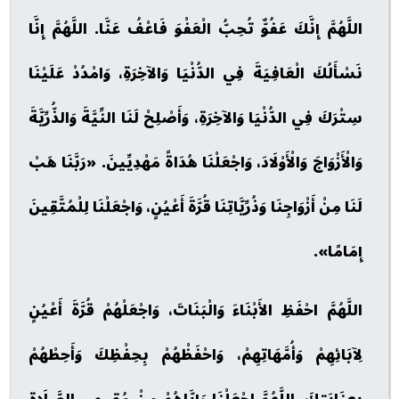
اللَّهُمَّ إِنَّكَ عَفُوٌّ تُحِبُّ الْعَفْوَ فَاعْفُ عَنَّا. اللَّهُمَّ إِنَّا
نَسْأَلُكَ الْعَافِيَةَ فِي الدُّنْيَا وَالآخِرَةِ، وَامْدُدْ عَلَيْنَا
سِتْرَكَ فِي الدُّنْيَا وَالآخِرَةِ، وَأَصْلِحْ لَنَا النِّيَّةَ وَالذُّرِّيَّةَ
وَالْأَزْوَاجَ وَالْأَوْلَادَ، وَاجْعَلْنَا هُدَاةً مَهْدِيِّينَ. «رَبَّنَا هَبْ
لَنَا مِنْ أَزْوَاجِنَا وَذُرِّيَّاتِنَا قُرَّةَ أَعْيُنٍ، وَاجْعَلْنَا لِلْمُتَّقِينَ
إِمَامًا».
اللَّهُمَّ احْفَظِ الأَبْنَاءَ وَالْبَنَاتَ، وَاجْعَلْهُمْ قُرَّةَ أَعْيُنٍ
لِآبَائِهِمْ وَأُمَّهَاتِهِمْ، وَاحْفَظْهُمْ بِحِفْظِكَ وَأَحِطْهُمْ