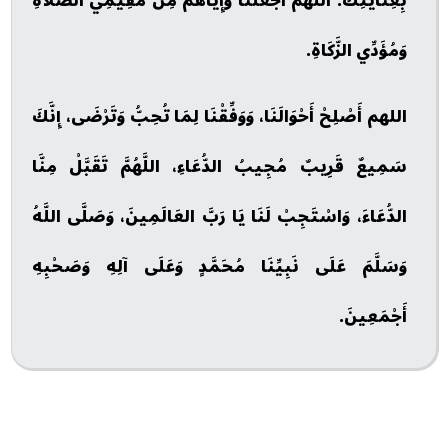
بِعِنَايَتِكَ. اللَّهُمَّ اجْعَلْنَا وَإِيَّاهُمْ مِنْ مُقِيمِي الصَّلَاةِ
وَمُؤَدِّي الزَّكَاةِ.
اللهم أَصْلِحْ أَحْوَالَنَا، وَوَفِّقْنَا لِمَا تُحِبُّ وَتَرْضَى، إِنَّكَ
سَمِيعٌ قَرِيبٌ مُجِيبُ الدُّعَاءِ، اللَّهُمَّ تَقَبَّلْ مِنَّا
الدُّعَاءَ، وَاسْتَجِبْ لَنَا يَا رَبَّ العَالَمِينَ، وَصَلَّى اللَّهُ
وَسَلَّمَ عَلَى نَبِيِّنَا مُحَمَّدٍ وَعَلَى آلِهِ وَصَحْبِهِ
أَجْمَعِينَ.