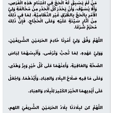
مَنْ لَمْ يَسْبِقْ لَهُ الْحَجُّ فِي اغْتِنَامِ هَذِهِ الْفُرَصِ،
وَأَلَّا يُسَوِّفَ، وَأَنْ يَحْذَرَ كُلَّ الْحَذَرِ مِنْ مُخَالَفَةِ وَلِيِّ
الْأَمْرِ بِالْحَجِّ بِالطُّرُقِ غَيْرِ النِّظَامِيَّةِ، لِمَا فِي ذَلِكَ
مِنْ آثَارٍ سَيِّئَةٍ عَلَيْهِ وَعَلَى الْحُجَّاجِ، فَإِنَّ ذَلِكَ
مُحَرَّمٌ شَرْعًا.
اللَّهُمَّ وَفِّقْ وَلِيَّ أَمْرِنَا خَادِمَ الحَرَمَيْنِ الشَّرِيفَيْنِ،
وَوَلِيَّ عَهْدِهِ، لِمَا تُحِبُّ وَتَرْضَى، وَأَلْبِسْهُمَا لِبَاسَ
الصِّحَّةِ وَالعَافِيَةِ، وَأَعِنْهُمَا عَلَى كُلِّ خَيْرٍ وَبِرٍّ وَهُدًى،
وَعَلَى مَا فِيهِ صَلَاحُ البِلَادِ وَالعِبَادِ، وَأَيِّدْهُمَا، وَاجْعَلْ
عَلَى أَيْدِيهِمَا الخَيْرَ الكَثِيرَ لِلْبِلَادِ وَالعِبَادِ.
اللَّهُمَّ كن لبِلَادَنَا بِلَادُ الحَرَمَيْنِ الشَّرِيفَيْ اللهم،