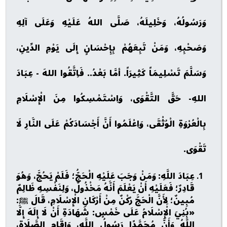
وَرَسُولُهُ، وَخَلِيلَهُ، صَلَّى اللهُ عَلَيْهِ وَعَلَى آلِهِ
وَصَحْبِهِ، وَمَنْ تَبِعَهُمْ بِإِحْسَانٍ إِلَى يَوْمِ الدِّينِ،
وَسَلَّمَ تَسْلِيمَاً كَثِيرَاً. أمَّا بَعْدُ.. فَاِتَّقُوا اللهَ - عِبَادَ
اللهِ- حَقَّ التَّقْوَى، وَاِسْتَمْسِكُوا مِنَ الْإِسْلَامِ
بِالْعُرْوَةِ الْوُثْقَى، وَاِعْلَمُوا أَنَّ أَجْسَادَكُمْ عَلَى النَّارِ لَا
تَقْوَى.
عِبَادَ اللَّهِ: وَمَنْ وَجَبَ عَلَيْهِ الْحَجُّ؛ فَلَمْ يَحُجَّ، وَهُوَ
قَادِرٌ؛ فَعَلَيْهِ أَنْ يَعْلَمَ أَنَّهُ مَخْذُولٌ، وَلِنَفْسِهِ ظَالِمٌ
مُبِينٌ؛ لِأَنَّ الْحَجَّ رُكْنٌ مِنْ أَرْكَانِ الْإِسْلَامِ، قَالَ ﷺ:
«بُنِيَ الْإِسْلَامُ عَلَى خَمْسٍ: شَهَادَةِ أَنْ لَا إِلَهَ إِلَّا
اللَّهُ وَأَنَّ مُحَمَّدًا رَسُولُ اللَّهِ، وَإِقَامِ الصَّلَاةِ،