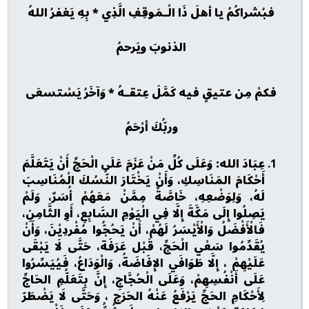
فبُشراكُمُ يا أهلَ ذَا الْـمَوقِفِ الَّذِي * بِهِ يَغفرُ اللهُ
الذنوبَ ويَرحمُ
فكمْ مِن عتيقٍ فيه كَمَّلَ عِتقـهُ * وَآخَرُ يَسْتسعَى
وربُّكَ أرْحَمُ
عِبَادَ الله: وَعَلَى كُلِّ مَنْ عَزَمَ عَلَى الْحَجِّ أَنْ يَتَعَلَّمَ
أَحْكَامَ المَنَاسِكِ، وَأَنْ يَخْتَارَ النُّسُكَ الْمُنَاسِبَ
لَهُ، وَلِوَضْعِهِ، خَاصَّةً مِمَّنْ مَعَهُمْ أُسَرٌ، وَلَمْ
يَصِلُوا إِلَى مَكَّةَ إِلَّا فِي الْيَوْمِ السَّابِعِ، أَوِ الثَّامِنِ،
فَالْأَفْضَلُ وَالْأَيْسَرُ لَهُمْ، أَنْ يَحُجُّوا مُفْردِيْنَ، وَأَنْ
يُقَدِّمُوا سَعْي الْحَجِّ، قَبْل عَرَفَة، حَتَّى لَا يَبْقَى
عَلَيْهِمْ ، إِلَّا طَوَافَي الإِفَاضَةُ، وَالْوَدَاعُ، فَيُيَسِّرُوا
عَلَى أَنْفُسِهِمْ، وَعَلَى الْحُجَّاجِ، إِنَّ بِتَعَلُّمِ الحَاجِّ
لِأَحْكَامِ الحَجِّ يَرْفَعُ عَنْهُ الحَرَج ، وَحَتَّى لَا يَضْطَرّ