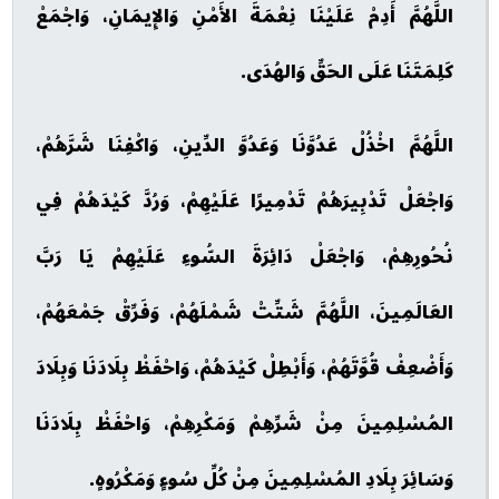
اللَّهُمَّ أَدِمْ عَلَيْنَا نِعْمَةَ الأَمْنِ وَالإِيمَانِ، وَاجْمَعْ
كَلِمَتَنَا عَلَى الحَقِّ وَالهُدَى.
اللَّهُمَّ اخْذُلْ عَدُوَّنَا وَعَدُوَّ الدِّينِ، وَاكْفِنَا شَرَّهُمْ،
وَاجْعَلْ تَدْبِيرَهُمْ تَدْمِيرًا عَلَيْهِمْ، وَرُدَّ كَيْدَهُمْ فِي
نُحُورِهِمْ، وَاجْعَلْ دَائِرَةَ السُّوءِ عَلَيْهِمْ يَا رَبَّ
العَالَمِينَ، اللَّهُمَّ شَتِّتْ شَمْلَهُمْ، وَفَرِّقْ جَمْعَهُمْ،
وَأَضْعِفْ قُوَّتَهُمْ، وَأَبْطِلْ كَيْدَهُمْ، وَاحْفَظْ بِلَادَنَا وَبِلَادَ
المُسْلِمِينَ مِنْ شَرِّهِمْ وَمَكْرِهِمْ، وَاحْفَظْ بِلَادَنَا
وَسَائِرَ بِلَادِ المُسْلِمِينَ مِنْ كُلِّ سُوءٍ وَمَكْرُوهٍ.