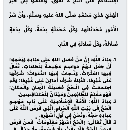
أَجْسَادَكُمْ عَلَى النَّارِ لَا تَقْوَى. وَاِعْلَمُوا بِأَنَّ خَيْرَ
الْهَدْيِّ هَدْيُ مُحَمَّدٍ صَلَّى اللهُ عليهِ وَسَلَّمَ، وَأَنَّ شَرَّ
الْأُمُورِ مُحْدَثَاتُهَا، وَكُلَّ مُحْدَثَةٍ بِدْعَةٌ، وَكُلَّ بِدْعَةٍ
ضَلَالَةٌ، وَكُلَّ ضَلَالَةٍ فِي النَّارِ.
عِبَادَ اللَّهِ: إِنَّ منْ فضلِ اللهِ علَى عبَادِهِ وَنِعَمِهِ؛
أَنْ جَعَلَ لَـهُمْ مَوَاسِمَ عَظِيمَةً لِلْطَاعَاتِ، تُقَالُ
فِيهَا العَثَرَاتُ، وَتُـجَابُ فِيهَا الدَّعَوَاتُ؛ شَرَّفَهَا
عَلَى غَيْرِهَا. كَذَلِكَ شَرَّفَ أَمَاكِنَ عَلَى غَيْرِهَا؛ وَقَدِ
اجتمعتْ فِي الْـحَجِّ فضيلَةُ الزَّمانِ والْمَكَانِ؛
فَهُوَ مَغْنَمٌ للطَّائِعِينَ وَمَيْدَانٌ لِلْمُتَنَافِسِينَ.
عِبَادَ اللَّهِ: الْأُمَّةَ الْإِسْلَامِيَّةَ عَلَى بَابِ مَوْسِمِ
الْحَجِّ إِلَى بَيْتِ اللَّهِ الْحَرَامِ، الَّذِي فَرَضَ اللَّهُ عَلَى
عِبَادِهِ حَجَّهُ، وَنَحْنُ فِي أَوَّلِ أَشْهُرِهِ.
قَالَ تَعَالَى: ﴿الْحَجُّ أَشْهُرٌ مَعْلُومَاتٌ ۚ فَمَنْ فَرَضَ
فِيهِنَّ الْحَجَّ فَلَا رَفَثَ وَلَا فُسُوقَ وَلَا جِدَالَ فِي