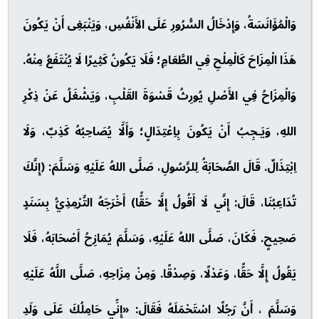
وَالْمُؤَانَسَةُ، وَإِدْخَالُ السُّرُورِ عَلَى الأَنْفُسِ، وَيَنْبَغِى أَنْ يَكُونَ
هَذَا الْمِزَاحَ كَالْمِلْحِ فِي الطَّعَامِ؛ فَلَا يَكُونُ كَثِيرًا لَا يُنْتَفَعُ مِنْهُ.
وَالْمِزَاحُ فِي الأَصْلِ يُورِثُ قَسْوَةَ القَلْبِ، وَيَشْغَلُ عَنْ ذِكْرِ
اللهِ، وَيَـجِبُ أَنْ يَكُونَ بِاِعْتِدَالٍ؛ وَأَلَّا يُصَاحِبُهُ كَذِبٌ، وَلَا
اِبْتِذَالٌ. قَالَ الصَّحَابَةُ لِلرَّسُولِ، صَلَّى اللهُ عَلَيْهِ وَسَلَّمَ: (إِنَّكَ
تُدَاعِبُنَا، قَالَ: إِنَّي لَا أَقُولُ إِلَّا حَقًّا) أَخْرَجَهُ التَّرْمِذِيُّ بِسَنَدٍ
صَحِيحٍ. فَكَانَ، صَلَّى اللهُ عَلَيْهِ، وَسَلَّمَ يُمَازِحُ أَصْحَابَهُ، فَلَا
يَقُولُ إِلَّا حَقًّا، وَعَدْلًا، وَصِدْقًا. وَمِنْ مِزَاحِهِ، صَلَّى اللَّهُ عَلَيْهِ
وَسَلَّمَ ، أَنَّ رَجُلًا اسْتَحْمَلَهُ فَقَالَ: «إِنِّي حَامِلُكَ عَلَى وَلَدِ