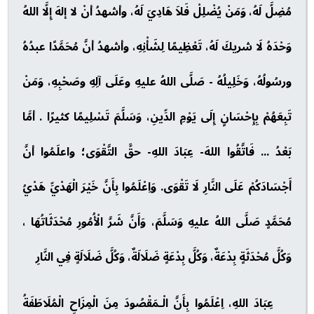
مُضِلَّ لَهُ، وَمَنْ يُضْلِلْ فَلاَ هَادِيَ لَهُ، وأشهدُ أنْ لا إلهَ إِلَّا اللهُ
وَحْدَهُ لَا شريكَ لَهُ، تَعْظِيمًا لِشَأْنِهِ، وأشهدُ أنَّ مُحَمَّدًا عبدُهُ
ورسُولُهُ، وَخَلِيلُهُ - صَلَّى اللهُ عليهِ وعَلَى آلِهِ وصَحْبِهِ، وَمَنْ
تَبِعَهُمْ بِإِحْسَانٍ إِلَى يَوْمِ الدِّينِ، وَسَلَّمَ تَسْلِيمًا كثيرًا . أمَّا
بَعْدُ ... فَاتَّقُوا اللهَ- عِبَادَ اللهِ- حقَّ التَّقْوَى؛ واعلَمُوا أنَّ
أَجْسَادَكُمْ عَلَى النَّارِ لَا تَقْوَى. وَاِعْلَمُوا بِأَنَّ خَيْرَ الْهَدْيِّ هَدْيُ
مُحَمَّدٍ صَلَّى اللهُ عليهِ وَسَلَّمَ، وَأَنَّ شَرَّ الْأُمُورِ مُحْدَثَاتُهَا ،
وَكُلَّ مُحْدَثَةٍ بِدْعَةٌ، وَكُلَّ بِدْعَةٍ ضَلَالَةٌ، وَكُلَّ ضَلَالَةٍ فِي النَّارِ
عِبَادَ اللهِ، اِعْلَمُوا بِأَنَّ الْـمَقْصُودَ مِنَ الْمِزَاحِ الْمُلَاطَفَةُ