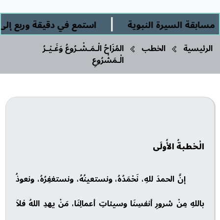
|
بقة السيرة النبوية
استمع في دقيقة وربع إلى: " 
الرئيسية
الخطب
المُزَاحُ الْـمَـشْـرُوعُ وَغَـيْـرُ
الْـمَشْرُوعِ
الْخطبةُ الأُولَى
إنَّ الحمدَ للهِ، نَحْمَدُهُ، ونستعينُهُ، ونستغفِرُهُ، ونعوذُ
باللهِ مِنْ شرورِ أنفسِنَا وسيئاتِ أعمالِنَا، مَنْ يهدِ اللهُ فلاَ