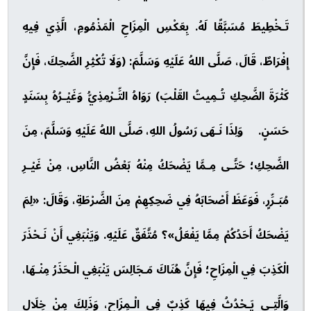
تَـخْطِيطَ مُسَبَّقًا لَهُ. بِعَكْسِ الْمِزَاحِ الْمَذْمُومِ، الَّذِي فِيهِ
إِفْرَاطٌ، قَالَ، صَلَّى اللهُ عَلَيْهِ وَسَلَّمَ: (وَلَا تُكْثِرِ الضَّحِكَ، فَإِنَّ
كَثْرَةَ الضَّحِكِ تُـمِيتُ القَلْبَ) رَوَاهُ التِّـرْمِذِيُّ وَغَيْـرُهُ بِسَنَدٍ
حَسَنٍ. وَلِذَا نَـهَى رَسُولُ اللهِ، صَلَّى اللهُ عَلَيْهِ وَسَلَّمَ، مِنَ
الضَّحِكِ؛ حَتَّـى مِـمَّا يَضْحَكُ مِنْهُ بَعْضُ النَّاسِ، مِنْ غَيْـرِ
مُبَـرِّرٍ، فَوَعَظَ أَصْحَابَهُ فِي ضَحِكِهِمْ مِنَ الضَّرْطَةِ، وَقَالَ: «لِمَ
يَضْحَكُ أَحَدُكُمْ مِمَّا يَفْعَلُ»؟ مُتَّفَقٌ عَلَيْهِ. وَيَنْبَغِي أَنْ نَـحْذَرَ
الْكَذِبَ فِي الْمِزَاحِ؛ فَإِنَّ هُنَاكَ مَـجَالِسَ يَنْبَغِي الْـحَذَرُ مِنْـهَا،
وَالَّتِـي يَـحْدُثُ فِيهَا كَذِبٌ فِي الْـمِزَاحِ، وَذَلِكَ مِنْ خِلَالِ