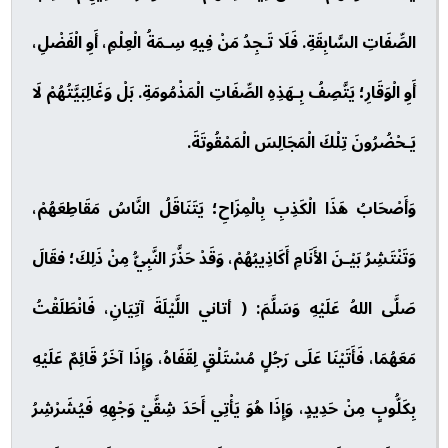
الصِّفَاتِ السَّابِقَةِ. فَلَا تَـجِدُ مَنْ فِيهِ سِـمَةُ الْعِلْمِ، أَوِ الْفَضْلِ،
أَوِ الْوَقَارِ؛ يَتَّصِفُ بِـهَذِهِ الصِّفَاتِ الْمَذْمُومَةِ. بَلْ وَغَالِبَيَّتُهُمْ لَا
يَـحْضُرُونَ تِلْكَ الْمَجَالِسَ الْمَمْقُوتَةَ.
وَأَصْحَابُ هَذَا الْكَذِبِ بِالْمِزَاحِ؛ يَتَنَاقَلُ النَّاسُ مَقَاطِعَهُمْ،
وَتَنْتَشِرُ بَيْـنَ الأَنَامِ أَكَاذِيبُهُمْ، وَقَدْ حَذَّرَ النَّبِيُّ مِنْ ذَلِكَ؛ فقَالَ
صَلَّى اللهُ عَلَيْهِ وَسَلَّمَ: ( أتاني اللَّيْلَةَ آتِيَانِ، فَانْطَلَقْتُ
مَعَهُمَا، فَأَتَيْنَا عَلَى رَجُلٍ مُسْتَلْقٍ لِقَفَاهُ، وَإِذَا آخَرُ قَائِمٌ عَلَيْهِ
بِكَلُّوبٍ مِنْ حَدِيدٍ، وَإِذَا هُوَ يَأْتِي أَحَدَ شِقَّيْ وَجْهِهِ فَيُشَرْشِرُ