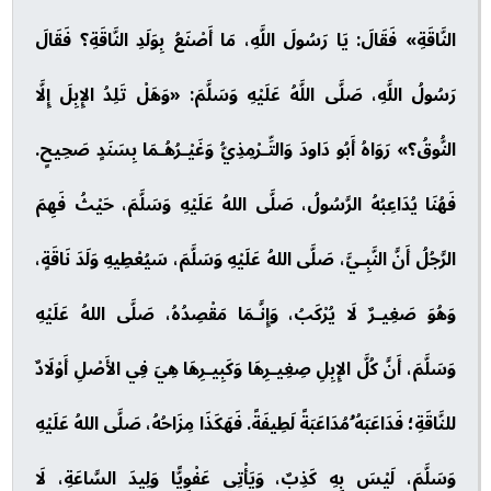
النَّاقَةِ» فَقَالَ: يَا رَسُولَ اللَّهِ، مَا أَصْنَعُ بِوَلَدِ النَّاقَةِ؟ فَقَالَ
رَسُولُ اللَّهِ، صَلَّى اللَّهُ عَلَيْهِ وَسَلَّمَ: «وَهَلْ تَلِدُ الإِبِلَ إِلَّا
النُّوقُ؟» رَوَاهُ أَبُو دَاودَ وَالتِّـرْمِذِيُّ وَغَيْـرُهُـمَا بِسَنَدٍ صَحِيحٍ.
فَهُنَا يُدَاعِبُهُ الرَّسُولُ، صَلَّى اللهُ عَلَيْهِ وَسَلَّمَ، حَيْثُ فَهِمَ
الرَّجُلُ أَنَّ النَّبِـيَّ، صَلَّى اللهُ عَلَيْهِ وَسَلَّمَ، سَيُعْطِيهِ وَلَدَ نَاقَةٍ،
وَهُوَ صَغِيـرٌ لَا يُرْكَبُ، وَإِنَّـمَا مَقْصِدُهُ، صَلَّى اللهُ عَلَيْهِ
وَسَلَّمَ، أَنَّ كُلَّ الإِبِلِ صِغِيـرِهَا وَكَبِيـرِهَا هِيَ فِي الأَصْلِ أَوْلَادٌ
للنَّاقَةِ؛ فَدَاعَبَهُ ُمُدَاعَبَةً لَطِيفَةً. فَهَكَذَا مِزَاحُهُ، صَلَّى اللهُ عَلَيْهِ
وَسَلَّمَ، لَيْسَ بِهِ كَذِبٌ، وَيَأْتِي عَفْوِيًّا وَلِيدَ السَّاعَةِ، لَا