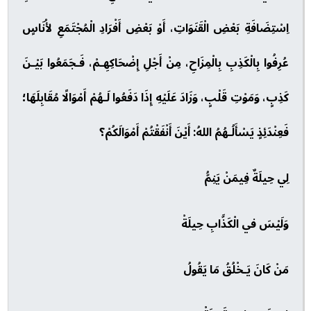
اِسْتِضَافَةِ بَعْضِ الْقَنَوَاتِ، أَوْ بَعْضِ أَفْرَادِ الْمُجْتَمَعِ لأُنَاسٍ
عُرِفُوا بِالْكَذِبِ بِالْمِزَاحِ، مِنْ أَجْلِ إِضْحَاكِهِـمْ، فَـجَمَعُوا بَيْـنَ
كَذِبٍ، وَمَوْتِ قَلْبٍ، وَزَادَ عَلَيْهِ إِذَا دَفَعُوا لَـهُمْ أَمْوَالًا مُقَابِلَهَا؛
فَعِنْدَئِذٍ يَسْأَلُـهُمُ اللهُ: أَيْنَ أَنْفَقْتُمْ أَمْوَالَكُمْ؟
لِي حِيلَةٌ فِيمَنْ يَنِمُّ
وَلَيْسَ في الْكَذَّابِ حِيلَةْ
مَنْ كَانَ يَـخْلُقُ مَا يَقُولُ