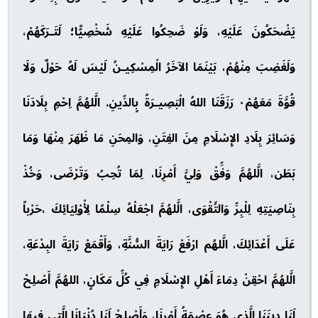
يَضْحَكُونَ عَلَيْهِ، وَلَوْ ضَحِكُوا عَلَيْهِ شَخْصِيًّا؛ لَتَـرَكَهُمْ،
وَلَغَضِبَ مِنْهُمْ، بَيْنَمَا الآخَرُ الْمِسْكِيـنُ لَيْسَ لَهُ حَوْلٌ وَلَا
قُوَّةَ مَعَهُمْ٠ رَزَقَنَا اللهُ الْبَصِيـرَةً بٍالدِّينِ. الَّلهُمَّ اِحْمِ بِلَادَنَا
وَسَائِرَ بِلَادِ الإِسْلَامِ مِنَ الفِتَنِ، وَالمِحَنِ مَا ظَهَرَ مِنْهَا وَمَا
بَطَن، الَّلهُمَّ وَفِّقْ وَلِيَّ أَمْرِنَا، لِمَا تُحِبُ وَتَرْضَى، وَخُذْ
بِنَاصِيَتِهِ لِلْبِرِّ وَالتَّقْوَى، الَّلهُمَّ اجْعَلْهُ سِلْمًا لِأْوْلِيَائِكَ ،حَرْباً
عَلَى أَعْدَائِكَ، الَّلهُم ارْفَعْ رَايَةَ السُّنَّةِ، وَأَقْمَعْ رَايَةَ البِدْعَةِ،
الَّلهُمَّ احْقِنْ دِمَاءَ أَهْلِ الإِسْلَامِ فِي كُلِّ مَكَانٍ، اللهُمَّ أَصْلِحْ
لَنَا دِينَنَا الَّذِي هُوَ عِصْمَةُ أَمْرِنَا، وَأَصْلِحْ لَنَا دُنْيَانَا الَّتِي فِيهَا