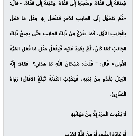
شِدْقَهُ إِلَى قَفَاهُ، وَمَنْخِرَهُ إِلَى قَفَاهُ، وَعَيْنَهُ إِلَى قَفَاهُ، - قَالَ:
«ثُمَّ يَتَحَوَّلُ إِلَى الجَانِبِ الآخَرِ فَيَفْعَلُ بِهِ مِثْلَ مَا فَعَلَ
بِالْجَانِبِ الأَوَّلِ، فَمَا يَفْرُغُ مِنْ ذَلِكَ الجَانِبِ حَتَّى يَصِحَّ ذَلِكَ
الجَانِبُ كَمَا كَانَ، ثُمَّ يَعُودُ عَلَيْهِ فَيَفْعَلُ مِثْلَ مَا فَعَلَ المَرَّةَ
الأُولَى» قَالَ: " قُلْتُ: سُبْحَانَ اللَّهِ مَا هَذَانِ؟ فقالا: إِنَّهُ
الرَّجُلُ يَغْدُو مِنْ بَيْتِهِ، فَيَكْذِبُ الكَذْبَةَ تَبْلُغُ الآفَاقَ) رَوَاهُ
الْبُخَارِيُّ.
لَا يَكْذِبُ الْمَرْءُ إِلَّا مِنْ مَهَانَتِهِ
أَوْ عَادَةِ السُّوءِ أَوْ مِنْ قِلَّةِ الأَدَبِ