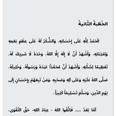
الخُطْبةُ الثَّانيةُ
الْحَمْدُ لِلَّهِ عَلَى إِحْسَانِهِ، وَالشُّكْرُ لَهُ عَلَى عِظَمِ نِعَمِهِ
وَاِمْتِنَانِهِ، وَأَشْهَدُ أَنَّ لَا إِلَهَ إِلَّا اللهُ، وَحْدَهُ لَا شريكَ لَهُ،
تَعْظِيمًا لِشَأْنِهِ، وَأَشَهَدُ أَنَّ مُحَمَّدَاً عَبْدَهُ وَرَسُولُهُ، وَخَلِيلَهُ،
صَلَّى اللهُ عَلَيْهِ وَعَلَى آلِهِ وَصَحْبِهِ ،وَمَنْ تَبِعَهُمْ بِإِحْسَانٍ إِلَى
يَوْمِ الدِّينِ، وَسَلَّمَ تَسْلِيمَاً كَثِيرَاً .
أمَّا بَعْدُ ...... فَاِتَّقُوا اللهَ - عِبَادَ اللهِ- حَقَّ التَّقْوَى،