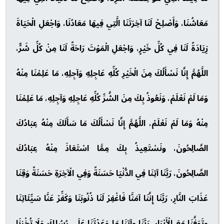
مَعَاشُنَا، وَأَصْلِحْ لَنَا آخِرَتَنَا الَّتِي فِيهَا مَعَادُنَا، وَاجْعَلِ الْحَيَاةَ
زِيَادَةً لَنَا فِي كُلِّ خَيْرٍ، وَاجْعَلِ الْمَوْتَ رَاحَةً لَنَا مِنْ كُلِّ شَرٍّ،
اللَّهُمَّ إِنَّا نَسْأَلُكَ مِنَ الْخَيْرِ كُلِّهِ عَاجِلِهِ وَآجِلِهِ، مَا عَلِمْنَا مِنْهُ
وَمَا لَمْ نَعْلَمْ، وَنَعُوذُ بِكَ مِنَ الشَّرِّ كُلِّهِ عَاجِلِهِ وَآجِلِهِ، مَا عَلِمْنَا
مِنْهُ وَمَا لَمْ نَعْلَمْ، اللَّهُمَّ إِنَّا نَسْأَلُكَ مَا سَأَلَكَ مِنْهُ عِبَادُكَ
الصَّالِحُونَ، ونَسْتَعِيذُ بِكَ مِمَّا اسْتَعَاذَ مِنْهُ عِبَادُكَ
الصَّالِحُونَ، رَبَّنَا آتِنَا فِي الدُّنْيَا حَسَنَةً وَفِي الْآخِرَةِ حَسَنَةً وَقِنَا
عَذَابَ النَّارِ، رَبَّنَا إِنَّنَا آمَنَّا فَاغْفِرْ لَنَا ذُنُوبَنَا وَكَفِّرْ عَنَّا سَيِّئَاتِنَا
وتَوَفَّنَا مَعَ الْأَبْرَارِ، رَبَّنَا وآتِنَا مَا وَعَدْتَنَا عَلَى رُسُلِكَ وَلَا تُخْزِنَا