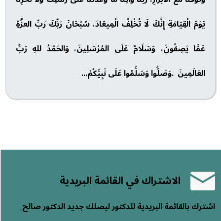
يَوْمَ الْقِيَامَةِ إِنَّكَ لَا تُخْلِفُ الْمِيعَادَ، سُبْحَانَ رَبِّكَ رَبِّ العزَّةِ
عَمَّا يَصِفُونَ، وَسَلَامٌ عَلَى المُرْسَلِينَ، وَالحَمْدُ للهِ رَبِّ
العَالَمِينَ .وَصَلُّوا وَسَلِّمُوا عَلَى نَبِيِّكُمْ...
الاشتراك في القائمة البريدية
اشترك بالقائمة البريدية للدكتور ليصلك جديد الدكتور صالح