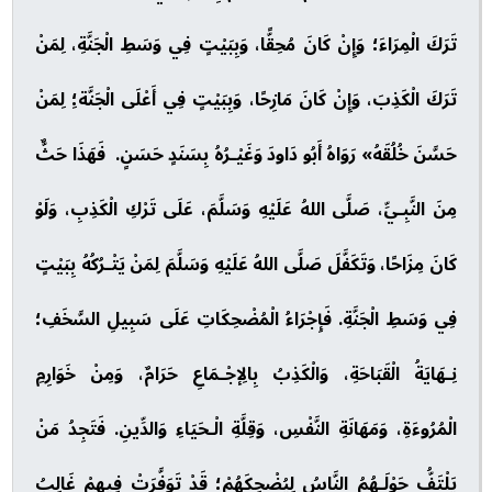
تَرَكَ الْمِرَاءَ؛ وَإِنْ كَانَ مُحِقًّا، وَبِبَيْتٍ فِي وَسَطِ الْجَنَّةِ، لِمَنْ
تَرَكَ الْكَذِبَ، وَإِنْ كَانَ مَازِحًا، وَبِبَيْتٍ فِي أَعْلَى الْجَنَّة؛ِ لِمَنْ
حَسَّنَ خُلُقَهُ» رَوَاهُ أَبُو دَاودَ وَغَيْـرُهُ بِسَنَدٍ حَسَنٍ. فَهَذَا حَثٌّ
مِنَ النَّبِـيِّ، صَلَّى اللهُ عَلَيْهِ وَسَلَّمَ، عَلَى تَرْكِ الْكَذِبِ، وَلَوْ
كَانَ مِزَاحًا، وَتَكَفَّلَ صَلَّى اللهُ عَلَيْهِ وَسَلَّمَ لِمَنْ يَتْـرُكُهُ بِبَيْتٍ
فِي وَسَطِ الْجَنَّةِ. فَإِجْرَاءُ الْمُضْحِكَاتِ عَلَى سَبِيلِ السَّخَفِ؛
نِـهَايَةُ الْقَبَاحَةِ، وَالْكَذِبُ بِالِإجْـمَاعِ حَرَامٌ، وَمِنْ خَوَارِمِ
الْمُرُوءَةِ، وَمَهَانَةِ النَّفْسِ، وَقِلَّةِ الْـحَيَاءِ وَالدِّينِ. فَتَجِدُ مَنْ
يَلْتَفُّ حَوْلَـهُمُ النَّاسُ لِيُضْحِكَهُمْ؛ قَدْ تَوَفَّرَتْ فِيهِمْ غَالِبُ