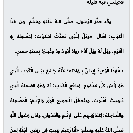
فِحِيلَتِـي فِيهِ قَلِيلَةْ
وَقَدْ حَذَّرَ الرَّسُولُ، صَلَّى اللهُ عَلَيْهِ وَسَلَّمَ، مِنْ هَذَا
الْكَذِبِ؛ فَقَالَ: «وَيْلٌ لِلَّذِي يُحَدِّثُ فَيَكْذِبُ؛ لِيُضْحِكَ بِهِ
الْقَوْمَ، وَيْلٌ لَهُ وَيْلٌ لَهُ» رَوَاهُ أَبُو دَاودَ وَغَيْـرُهُ بِسَنَدٍ حَسَنٍ.
• فَهَذَا الْوَعِيدُ إِيذَانٌ بِـهَلَاكِهِ؛ لأَنَّهُ جَـمَعَ بَيْـنَ الْكَذِبِ الَّذِي
هُوَ رَأْسُ كُلِّ مَذْمُومٍ، وَدَافِعِ الْكَذِبِ؛ أَلَا وَهُوَ الضَّحِكُ الَّذِي
يُـمِيتُ الْقُلُوبَ، وَيَتَحَمَّلُ الْـجَمِيعُ الْوِزْرَ وَالإِثْـمَ: الْمُضْحِكُ
وَالضَّاحِكُ؛ لِتَعَاوُنِـهِمْ عَلَى الإِثْـمِ وَالْعُدْوَانِ. وَقَالَ رَسُولُ اللَّهِ
صَلَّى اللهُ عَلَيْهِ وَسَلَّمَ: «أَنَا زَعِيمٌ بِبَيْتٍ فِي رَبَضِ الْجَنَّةِ لِمَنْ