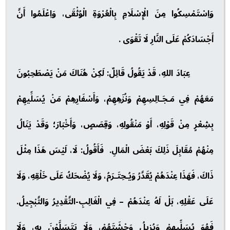
وَاِسْتَمْسِكُوا مِنَ الْإِسْلَامِ بِالْعُرْوَةِ الْوُثْقَى، وَاِعْلَمُوا أَنَّ
أَجْسَادَكُمْ عَلَى النَّارِ لَا تَقْوَى .
عِبَادَ اللهِ، قَدْ يَقُولُ قَائِلٌ: لَكِنْ هُنَاكَ مَنْ يَصْطَحِبُونَ
مَعَهُمْ فِي مَـجَـالِسِهِمْ وَنُزَهِهِمْ، وَأَسْفَارِهِمْ مَنْ يُسَلِّيهِمْ
بِشِعْرٍ مِنْ قَوْلِهِ، أَوْ مَنْقُولِهِ، وَقِصَصٍ، وَأَخْبَارَ؛ وَقَدْ يَنَالُ
مِنْهُمْ مُقَابِلَ ذَلِكَ بَعْضَ الْمَالِ. فَأَقُولُ: لَا، لَيْسَ هَذَا مِثْلَ
ذَاكَ، فَهَذَا عِنْدَهُمْ يُقَدَّرُ وَيُـحِتَـرَمُ، وَلَا يُضْحَكُ عَلَى خَلْقِهِ، وَلَا
عَلَى عَقْلِهِ، بَلْ لَهُ عِنْدَهُمْ – فِي الْغَالِبِ-التَّقْدِيرُ وَالتَّبْجِيلُ.
فَهُوَ يُسَلِّيهِمْ وَيُزِيلُ وَحْشَتَهُمْ، وَلَا يَتَسَلَّوْنَ بِهِ، وَلَا