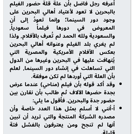
أعرفه رجل فاضل بأن علة قلة حضور الفيلم
بالبحرين لا تعود لأعتياد أهالي البحرين على
وجود دور السينما؛ وإنما تعودُ إلى أن
المعروض في دورها فيلماً سعودياً,
والسعودية ولله الحمد لم تُعرف بالأفلام, ولذا
لم يغري بلد الفيلم وعنوانه أهالي البحرين
بعكس الأفلام الأمريكية والمصرية التي
يُتهافت عليها في البحرين وغيرها من الدول
التي تساهلت في إنشاء دور السينما, لعلم
بأن العلة التي أوردها لم تكن موفقة.
وقد أكد قوله بأن فيلم (مناحي) عندما عرض
بجدة حضرها الآلاف ثم طالب بأن نقارن بين
حضور جدة والبحرين. فأقول ما يلي:
أ-أنني لا أسلم بمثل هذا العدد خاصة وأن
مصدره الشركة المنتجة والتي تريد أن تبين
أنها لم تنجح ومن يعترفون بالفشل فئة
قليلة.