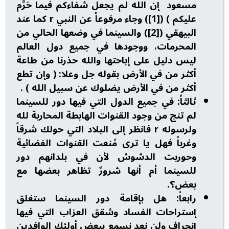
مسعود إن الله لم يجعل شفاءكم فيما حَرَّم
عليكم ) ([1]) وجاء مرفوعاً عن النبي r كما عند
البيهقي ([2]) والسينما في وضعها الحالي من
المحرمات، ووجودها في جميع دول العالم
ليس دليل على إباحتها والله حذرنا من طاعة
أكثر من في الأرض بقوله جل وعلا: ( وإن تطع
أكثر من في الأرض يضلوك عن سبيل الله ) .
ثالثاً: في جميع الدول التي فيها دور للسينما
لم تنج من وجود القنوات الهابطة المحاربة لله
ولرسوله r فانظر إلى البلاد التي حولك شرقاً
وغرباً فهل يا ترى مُنعت القنوات الفضائية
وحوربت الدشوش لأن في بلدانهم دور
للسينما أم أنها شرورٌ تظاهر بعضها مع
بعض؟.
رابعاً: هل بإقامة دور السينما ستغلق
إستراحات الفساد وشقق العزاب التي فيها
إنحراف ولن نعد نسمع ببعض أولئك الوافدين