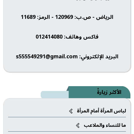
الرياض - ص.ب: 120969 - الرمز: 11689
فاكس وهاتف: 012414080
البريد الإلكتروني: s555549291@gmail.com
الأكثر زيارةً
لباس المرأة أمام المرأة
ما للنساء والملاعب‎