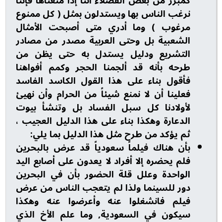
كمبرر من بعض الفضلاء أننا إذا منعناها فإننا
نرغب الناس بها ويستدلون بمثل ( كل ممنوع
مرغوب ) وما أدري متى أصبحت الأمثال
الشعبية بل وحتى العربية مصدر من مصادر
التشريع ودليل يستدل به حتى يظن من
طرحه بأنه قد ألجمنا الحجر وكمم أفواهنا
فأقول بناء على هذا القول الكاسد الفاسد
فعلينا أن لا نمنع شيئاً من الحرام وأن نهيئ
لأولادنا كل سبل الفساد بل وتنشأ بيوت
الدعارة وهكذا بناء على هذا الدليل العجيب ،
ثم يؤكد من طرح مثل هذا الدليل بما يلي:
بأن هناك فيلماً سعودياً قد عرض بالبحرين
فلم يحضره إلا أفراد لا يعدون على أصابع اليد
الواحدة وعلل قلة الحضور بأن في البحرين
دور للسينما ولذا لم يتعجب الناس من عرض
فيلم فانشغلوا عنه وأعرضوا عنه وهكذا
سيكون في السعودية, وما علم الأخ الذي