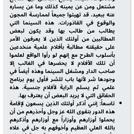
مشتعل ومن عن يمينه كذلك وما عن يساره
عنه ببعيد، قد تهيئوا جميعاً لممارسة المجون
والوقوع في القاذورات. هذه السينما التي
يطالب من طالب بها وقد يكون لبعض
المطالبين من أولئك الذين لا يعرفون الأمر
على حقيقته مطالبة بأفلام علمية منخدعين
بأسلوب الطرح مع إنهم لو رأوا الواقع لعلموا
أن تلك الأفلام لا يحضرها في الغالب إلا
صاحب الدار ومشغل السينما وهذه أيضاً في
وجودها شر لأنها باب للشر فأول يوم برنامج
علمي ثم يسلم الراية لأفلام جنسية، هذه
الحقائق التي لا يريد البعض أن يعترف بها.
تاسعاً: إنني أذكر أولئك الذين يسعون لإقامة
هذه الدور بتقوى الله عز وجل وأحذرهم من أن
يحملوا أوزارهم وأوزاراً مع أوزارهم وأذكرهم
بالله العلي العظيم وأخوفهم به جل في علاه