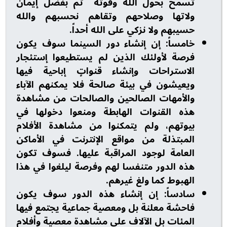
تسمح بحول الله وقوته ثم بفضل إيمان
ولاتها وصلاحهم وتقاهم نحسبهم والله
حسيبهم ولا نزكي على الله أحداً.
خامساً: إن إنشاء دور السينما سوف يكون
فرصة لأولئك الذين لم يستطيعوا إستئجار
الاستراحات وإنشاء قنواتٍ إباحية فيها
ويعيشون في بيئة صالحة فلا يمكنهم الآباء
والأمهات الصالحين والصالحات من مشاهدة
هذه القنوات الهابطة ومنعوا دخولها في
بيوتهم، ولم يتمكنوا من مشاهدة الأفلام
المبتذلة من مواقع الإنترنت في الأماكن
العامة لوجود المراقبة عليها. فسوف تكون
هذه الدور متنفسا لهم وفرصة ليلغوا في هذا
الهبوط كما ولغ غيرهم.
سادساً: إن إنشاء هذه الدور سوف يكون
فاحشة معلنة بل ومعصية جماعية يجتمع فيها
المئات بل الآلاف على مشاهدة معصية وأفلام