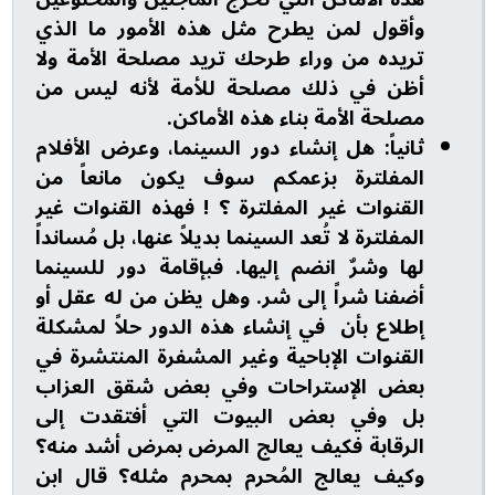
وأقول لمن يطرح مثل هذه الأمور ما الذي
تريده من وراء طرحك تريد مصلحة الأمة ولا
أظن في ذلك مصلحة للأمة لأنه ليس من
مصلحة الأمة بناء هذه الأماكن.
ثانياً: هل إنشاء دور السينما، وعرض الأفلام
المفلترة بزعمكم سوف يكون مانعاً من
القنوات غير المفلترة ؟ ! فهذه القنوات غير
المفلترة لا تُعد السينما بديلاً عنها، بل مُسانداً
لها وشرٌ انضم إليها. فبإقامة دور للسينما
أضفنا شراً إلى شر. وهل يظن من له عقل أو
إطلاع بأن في إنشاء هذه الدور حلاً لمشكلة
القنوات الإباحية وغير المشفرة المنتشرة في
بعض الإستراحات وفي بعض شقق العزاب
بل وفي بعض البيوت التي أفتقدت إلى
الرقابة فكيف يعالج المرض بمرض أشد منه؟
وكيف يعالج المُحرم بمحرم مثله؟ قال ابن