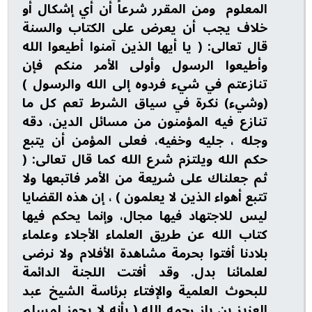
المعلوم ومن المقرر شرعاً أن أي إشكال أو
خلاف يجب أن يعرض على الكتاب والسنة
قال تعالى: ( يا أيها الذين آمنوا أطيعوا الله
وأطيعوا الرسول وأولى الأمر منكم فإن
تنازعتم في شيء فردوه إلى الله والرسول )
(وشيء) نكرة في سياق الشرط تعم كل ما
تنازع فيه المؤمنون من مسائل الدين، دقه
وجله ، جليه وخفيه، فعلى المؤمن أن يتبع
حكم الله ويلتزم شرع الله كما قال تعالى: (
ثم جعلناك على شريعة من الأمر فاتبعها ولا
تتبع أهواء الذين لا يعلمون ) ، إن هذه القضايا
ليس للاجتهاد فيها مجال، وإنما يحكم فيها
كتاب الله عن طريق العلماء الأجلاء وعلماء
بلادنا أفتوا بحرمة مشاهدة الأفلام ولا نرضى
لعلمائنا بدل. وقد أفتت اللجنة الدائمة
للبحوث العلمية والإفتاء برئاسة الشيخ عبد
العزيز بن باز رحمه الله ( بأنه لا يجوز لمسلم