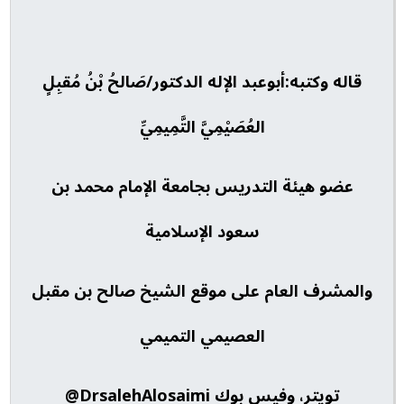
قاله وكتبه:أبوعبد الإله الدكتور/صَالحُ بْنُ مُقبِلٍ
العُصَيْمِيَّ التَّمِيمِيِّ
عضو هيئة التدريس بجامعة الإمام محمد بن
سعود الإسلامية
والمشرف العام على موقع الشيخ صالح بن مقبل
العصيمي التميمي
تويتر، وفيس بوك DrsalehAlosaimi@