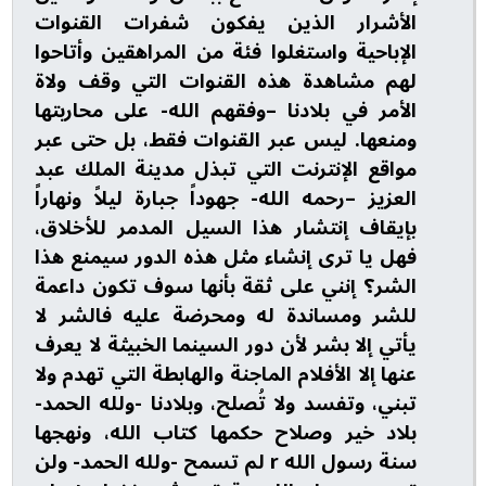
الأشرار الذين يفكون شفرات القنوات
الإباحية واستغلوا فئة من المراهقين وأتاحوا
لهم مشاهدة هذه القنوات التي وقف ولاة
الأمر في بلادنا –وفقهم الله- على محاربتها
ومنعها. ليس عبر القنوات فقط، بل حتى عبر
مواقع الإنترنت التي تبذل مدينة الملك عبد
العزيز –رحمه الله- جهوداً جبارة ليلاً ونهاراً
بإيقاف إنتشار هذا السيل المدمر للأخلاق،
فهل يا ترى إنشاء مثل هذه الدور سيمنع هذا
الشر؟ إنني على ثقة بأنها سوف تكون داعمة
للشر ومساندة له ومحرضة عليه فالشر لا
يأتي إلا بشر لأن دور السينما الخبيثة لا يعرف
عنها إلا الأفلام الماجنة والهابطة التي تهدم ولا
تبني، وتفسد ولا تُصلح، وبلادنا -ولله الحمد-
بلاد خير وصلاح حكمها كتاب الله، ونهجها
سنة رسول الله r لم تسمح -ولله الحمد- ولن