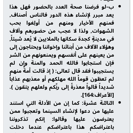
ب-لو فرضنا صحة العدد بالحضور فهل هذا
يعد مبرر لإنشاء هذه الدور فالناس أصناف,
فمنهم الأخيار ومنهم من أولِغوا بحب
الشهوات, ولذا لا عجب من حضورهم وآلاف
في مدينةٍ كجدة سكانها بالملايين لا يُعد شيئاً,
وهؤلاء الآلاف من أبنائنا وإخواننا ويحتاجون إلى
من يعينهم على أنفسهم ويمنعونهم من الشر
فإن استجابوا فالله الحمد والمنة وإن لم
يستجيبوا فقد قال تعالى: ( إذ قالت أمةٌ منهم
لم تعظون قوماً الله مهلكهم أو معذبهم عذاباً
شديداً قالواْ معذرةً إلى ربِّكم ولعلهم يتقون ).
[الأعراف:164].
الثالثة عشرة: كما إن من الأدلة التي استند
عليها من دعوا لإنشاء السينما وتعجبوا ممن
يعترضون عليها وقالوا: إنكم تذكروننا
باعتراضكم هذا باعتراضكم عندما دخلت