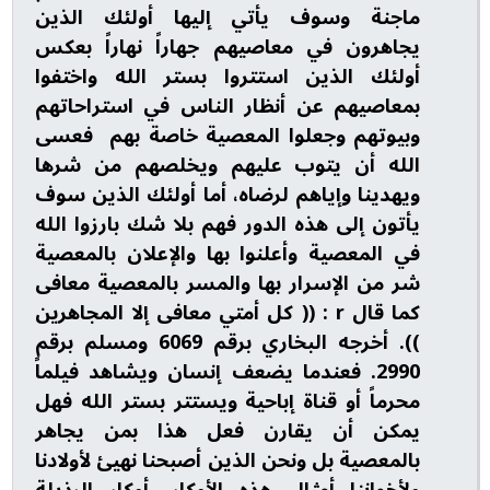
ماجنة وسوف يأتي إليها أولئك الذين
يجاهرون في معاصيهم جهاراً نهاراً بعكس
أولئك الذين استتروا بستر الله واختفوا
بمعاصيهم عن أنظار الناس في استراحاتهم
وبيوتهم وجعلوا المعصية خاصة بهم فعسى
الله أن يتوب عليهم ويخلصهم من شرها
ويهدينا وإياهم لرضاه، أما أولئك الذين سوف
يأتون إلى هذه الدور فهم بلا شك بارزوا الله
في المعصية وأعلنوا بها والإعلان بالمعصية
شر من الإسرار بها والمسر بالمعصية معافى
كما قال r : (( كل أمتي معافى إلا المجاهرين
)). أخرجه البخاري برقم 6069 ومسلم برقم
2990. فعندما يضعف إنسان ويشاهد فيلماً
محرماً أو قناة إباحية ويستتر بستر الله فهل
يمكن أن يقارن فعل هذا بمن يجاهر
بالمعصية بل ونحن الذين أصبحنا نهيئ لأولادنا
ولأخواننا أمثال هذه الأوكار, أوكار الرذيلة