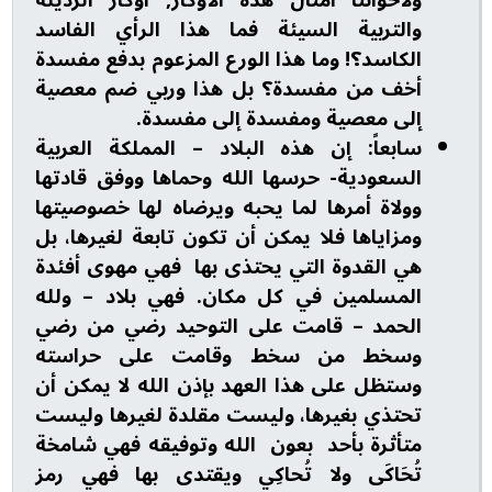
والتربية السيئة فما هذا الرأي الفاسد
الكاسد؟! وما هذا الورع المزعوم بدفع مفسدة
أخف من مفسدة؟ بل هذا وربي ضم معصية
إلى معصية ومفسدة إلى مفسدة.
سابعاً: إن هذه البلاد – المملكة العربية
السعودية- حرسها الله وحماها ووفق قادتها
وولاة أمرها لما يحبه ويرضاه لها خصوصيتها
ومزاياها فلا يمكن أن تكون تابعة لغيرها، بل
هي القدوة التي يحتذى بها فهي مهوى أفئدة
المسلمين في كل مكان. فهي بلاد – ولله
الحمد – قامت على التوحيد رضي من رضي
وسخط من سخط وقامت على حراسته
وستظل على هذا العهد بإذن الله لا يمكن أن
تحتذي بغيرها، وليست مقلدة لغيرها وليست
متأثرة بأحد بعون الله وتوفيقه فهي شامخة
تُحَاكَى ولا تُحاكِي ويقتدى بها فهي رمز