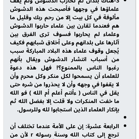
3-هناك بلدان لم تحارب الدشوش ولم يقف
علماؤها في وجهها فأصبحت هذه الدشوش
مألوفة في كل بيت إلا من رحم ربك وقليل ما
هم فعندما تقارن بين علماء حاربوا الدشوش
وعلماء لم يحاربوا فسوف ترى الفرق بين
آثارها على بلدانهم وعلى أخلاق شبابهم فكيف
يُجعل وقوف علماء هذه البلاد المباركة سبب
من أسباب انتشار الدشوش ويقال بأنهم
رغبوا الناس بالممنوع؟! فهل هذه دعوة
للعلماء أن يسمحوا لكل منكر وكل محرم وأن
لا يقفوا في وجهه وأن لا يحذروا من شره حتى
يقل في الناس ( ءأنتم أعلم أم الله ) فو الله
ما خفت المنكرات ولا قلت إلا بفضل الله ثم
بإنكار العلماء الذين استجابوا لله وللرسول.
الرابعة عشرة: إن على الأمة عندما تختلف أن
ترجع إلى كتاب الله وسنة رسوله r لأن من