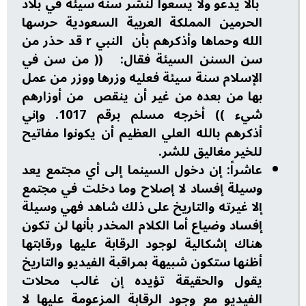
بألا يدعو ولا يسعوا لنشر سنة سيئة في بلاد
الحرمين المملكة العربية السعودية حرسها
الله وحماها وأذكرهم بأن النبي r قد حذر من
سن السنن السيئة فقال: (( من سن في
الإسلام سنة سيئة فعليه وزرها ووزر من عمل
بها من بعده من غير أن ينقص من أوزارهم
شيء )) أخرجه مسلم برقم 1017. وإني
أذكرهم بالله العلي العظيم أن يكونوا مفاتيح
للخير مغاليق للشر.
عاشراً: إن دخول السينما إلى أي مجتمع يعد
وسيلة إفساد لا إصلاح وما دخلت في مجتمع
إلا غيرته والتاريخ على ذلك شاهد فهي وسيلة
إفساد وضياع أما الكلام المخدر بأنها لن تكون
هناك إشكالية لوجود الرقابة عليها ورقابتها
أظنها ستكون شبيهة بمراقبة الفيديو والتاريخ
يقول والحقيقة تؤيده إن غالب محلات
الفيديو مع وجود الرقابة المزعومة عليها لا