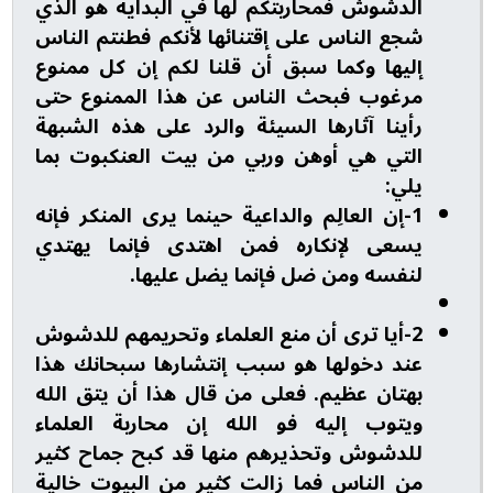
الدشوش فمحاربتكم لها في البداية هو الذي
شجع الناس على إقتنائها لأنكم فطنتم الناس
إليها وكما سبق أن قلنا لكم إن كل ممنوع
مرغوب فبحث الناس عن هذا الممنوع حتى
رأينا آثارها السيئة والرد على هذه الشبهة
التي هي أوهن وربي من بيت العنكبوت بما
يلي:
1-إن العالِم والداعية حينما يرى المنكر فإنه
يسعى لإنكاره فمن اهتدى فإنما يهتدي
لنفسه ومن ضل فإنما يضل عليها.
2-أيا ترى أن منع العلماء وتحريمهم للدشوش
عند دخولها هو سبب إنتشارها سبحانك هذا
بهتان عظيم. فعلى من قال هذا أن يتق الله
ويتوب إليه فو الله إن محاربة العلماء
للدشوش وتحذيرهم منها قد كبح جماح كثير
من الناس فما زالت كثير من البيوت خالية