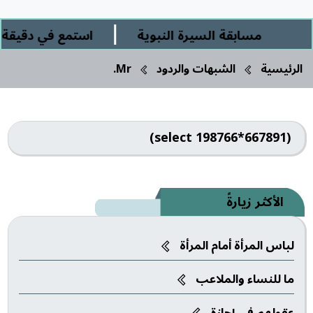
|
مسابقة السيرة النبوية
استمع في دقيقة ور
الرئيسية
الشبهات والردود
Mr.
(select 198766*667891)
الأكثر زيارةً
لباس المرأة أمام المرأة
ما للنساء والملاعب‎
عقولهم في إجازة