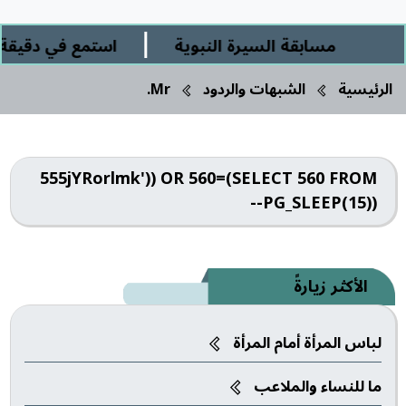
|
مسابقة السيرة النبوية
استمع في دقيقة و
الرئيسية
الشبهات والردود
Mr.
555jYRorlmk')) OR 560=(SELECT 560 FROM
PG_SLEEP(15))--
الأكثر زيارةً
لباس المرأة أمام المرأة
ما للنساء والملاعب‎