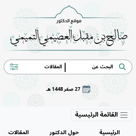
|
27 صفر 1448 هـ
رئيسية
حول الدكتور
المقالات
الكتب