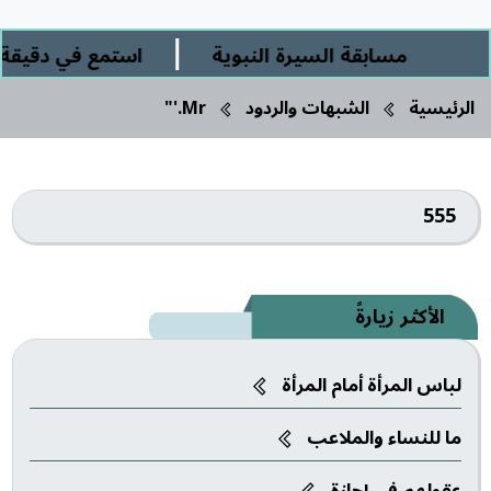
|
مسابقة السيرة النبوية
استمع في دقيقة ور
الرئيسية
الشبهات والردود
Mr.'"
555
الأكثر زيارةً
لباس المرأة أمام المرأة
ما للنساء والملاعب‎
عقولهم في إجازة