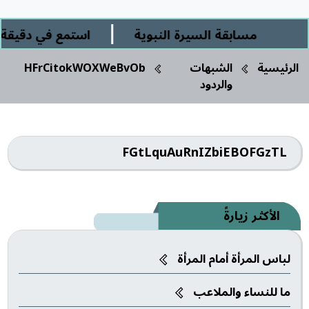
|
مسابقة السيرة النبوية
استمع في دقيقة ور
الرئيسية
الشبهات
HFrCitokWOXWeBvOb
والردود
FGtLquAuRnIZbiEBOFGzTL
الأكثر زيارةً
لباس المرأة أمام المرأة
ما للنساء والملاعب‎