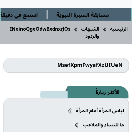
|
مسابقة السيرة النبوية
استمع في دقيقة و
الرئيسية
الشبهات
ENeinoQgeOdwBxdnxrJOs
والردود
MsefXpmFwyafXzUIUeN
الأكثر زيارةً
لباس المرأة أمام المرأة
ما للنساء والملاعب‎