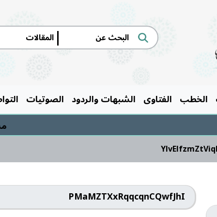
|
الخطب
الفتاوى
الشبهات والردود
الصوتيات
التوا
مسابق
YlvElfzmZtVi
PMaMZTXxRqqcqnCQwfJhI