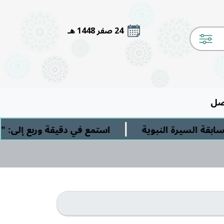
24 صفر 1448 هـ
صل
|
ة السيرة النبوية
استمع في دقيقة وربع إلى: " ال