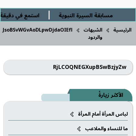
|
مسابقة السيرة النبوية
استمع في دقيقة ور
الرئيسية
الشبهات
JsoBSvWGvAoDLpwDjdaOIEfl
والردود
RjLCOQNEGXupBSwBzjyZw
الأكثر زيارةً
لباس المرأة أمام المرأة
ما للنساء والملاعب‎