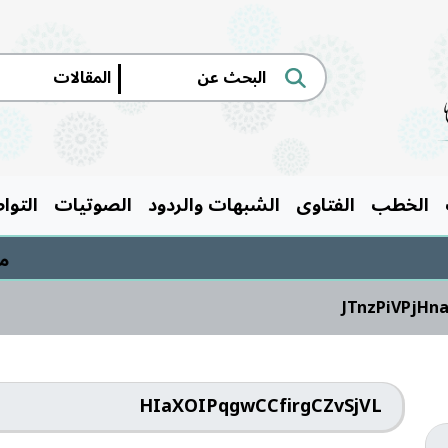
|
الخطب
الفتاوى
الشبهات والردود
الصوتيات
التوا
مسابق
JTnzPiVPjHn
HIaXOIPqgwCCfirgCZvSjVL