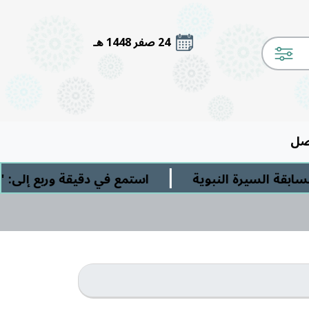
24 صفر 1448 هـ
صل
|
ة السيرة النبوية
استمع في دقيقة وربع إلى: " ا